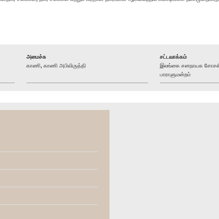
அமைச்சு
சட்டவாக்கம்
காணி, காணி அபிவிருத்தி
இலங்கை சனநாயக சோசலிச
பாராளுமன்றம்