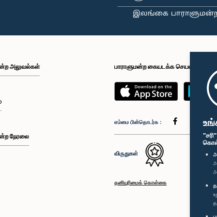
ன்ற அலுவல்கள்
பாராளுமன்ற கையடக்க செயலி
்
உங்
எம்மை பின்தொடர்க :
"சரி
ன்ற நேரலை
கொள்க
விருதுகள்
அ
அ
அ
தனியுரிமைக் கொள்கை
த
உ
த
ப