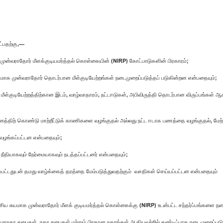
ட்பதற்கு,—
ன்வராதோர் மீளக்குடியமர்த்தல் கொள்கையின் (NIRP) கோட்பாடுகளின் பிரகாரம்;
 முன்வராதோர் தொடர்பான மீள்குடியேற்றங்கள் நடைமுறைப்படுத்தப் படுகின்றன என்பதையும்;
மீள்குடியேற்றத்திற்கான இடம், வாழ்வாதாரம், நட்டஈடுகள், அபிவிருத்தி தொடர்பான விருப்பங்கள
வனத்திற் கொண்டு மாற்றீட்டுக் காணிகளை வழங்குதல் அல்லது நட்ட ஈடாக பணத்தை வழங்குதல், மேற
 வழங்கப்பட்டன என்பதையும்;
தியாகவும் நேர்மையாகவும் நடத்தப்பட்டனர் என்பதையும்;
்கப்பட்டதுடன் தமது வாழ்க்கைத் தரத்தை மேம்படுத்துவதற்கும் வசதிகள் செய்யப்பட்டன என்பதையும்
சிய சுயமாக முன்வராதோர் மீளக் குடியமர்த்தல் கொள்கைக்கு (NIRP) உடன்பட்ட சந்தர்ப்பங்களை
ல மாநகர சபைகள், நகர சபைகள் மற்றும் பிரதான நகரங்கள் ஆகியவற்றில் கண்டிப்பாக நடைமுறைப்படு