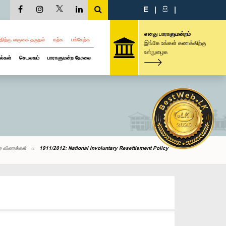
E
|
සි
|
எனது பாராளுமன்றம்
திற்கு வருகை தருதல்
கற்க
பங்கேற்க
இங்கே உங்கள் கணக்கிற்கு
உள்நுழைக
ல்கள்
செயலகம்
பாராளுமன்ற நேரலை
ற வினாக்கள்
1911/2012: National Involuntary Resettlement Policy