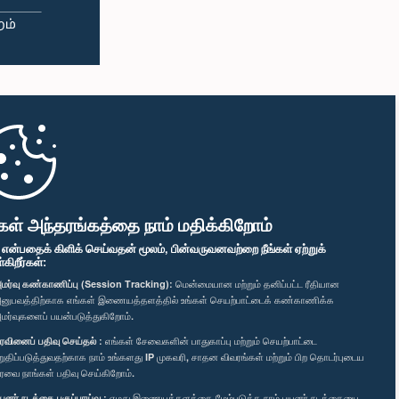
கள் அந்தரங்கத்தை நாம் மதிக்கிறோம்
" என்பதைக் கிளிக் செய்வதன் மூலம், பின்வருவனவற்றை நீங்கள் ஏற்றுக்
ிறீர்கள்:
மர்வு கண்காணிப்பு (Session Tracking):
மென்மையான மற்றும் தனிப்பட்ட ரீதியான
னுபவத்திற்காக எங்கள் இணையத்தளத்தில் உங்கள் செயற்பாட்டைக் கண்காணிக்க
மர்வுகளைப் பயன்படுத்துகிறோம்.
ரவினைப் பதிவு செய்தல் :
எங்கள் சேவைகளின் பாதுகாப்பு மற்றும் செயற்பாட்டை
றுதிப்படுத்துவதற்காக நாம் உங்களது IP முகவரி, சாதன விவரங்கள் மற்றும் பிற தொடர்புடைய
ரவை நாங்கள் பதிவு செய்கிறோம்.
யனர் நடத்தை பகுப்பாய்வு :
எமது இணையத்தளத்தை மேம்படுத்த நாம் பயனர் நடத்தையை