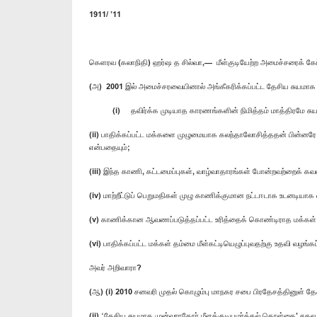
1911/ ’11
கெளரவ (கலாநிதி) ஹர்ஷ த சில்வா,— மீள்குடியேற்ற அமைச்சரைக் கே
(அ) 2001 இல் அமைச்சரவையினால் அங்கீகரிக்கப்பட்ட தேசிய சுயமாக மு
(i) தவிர்க்க முடியாத காரணங்களின் நிமித்தம் மாத்திரமே சுயமாக
(ii) பாதிக்கப்பட்ட மக்களை முழுமையாக கலந்தாலோசித்ததன் பின்னரே 
என்பதையும்;
(iii) இந்த காணி, கட்டமைப்புகள், வாழ்வாதாரங்கள் போன்றவற்றைக் க
(iv) மாற்றீட்டுப் பெறுமதிகள் முழு காணிக்குமான நட்டஈடாக உடனடியாக
(v) காணிக்கான ஆவணப்படுத்தப்பட்ட உரித்தைக் கொண்டிராத மக்கள் நீ
(vi) பாதிக்கப்பட்ட மக்கள் தம்மை மீள்கட்டியெழுப்புவதற்கு உதவி வழங
அவர் அறிவாரா?
(ஆ) (i) 2010 சனவரி முதல் கொழும்பு மாநகர சபை பிரதேசத்தினுள் தே
(ii) ‘தேசிய சுயமாக முன்வராதோர் மீளக்குடியமர்த்தல் கொள்கை’ சக