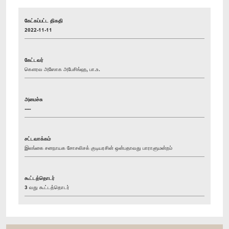
கேட்கப்பட்ட திகதி
2022-11-11
கேட்டவர்
கௌரவ அஸோக அபேசிங்ஹ, பா.உ.
அமைச்சு
----
சட்டவாக்கம்
இலங்கை சனநாயக சோசலிசக் குடியரசின் ஒன்பதாவது பாராளுமன்றம்
கூட்டத்தொடர்
3 வது கூட்டத்தொடர்