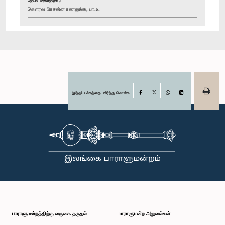
கௌரவ பிரசன்ன ரணதுங்க, பா.உ.
இந்தப் பக்கத்தை பகிர்ந்து கொள்க
Facebook
X
WhatsApp
LinkedIn
பாராளுமன்றத்திற்கு வருகை தருதல்
பாராளுமன்ற அலுவல்கள்