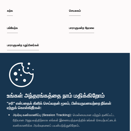
கற்க
செயலகம்
பங்கேற்க
பாராளுமன்ற நேரலை
பாராளுமன்ற உறுப்பினர்கள்
முதற்பக்கம்
பாராளுமன்ற கையடக்க செயலி
உங்கள் அந்தரங்கத்தை நாம் மதிக்கிறோம்
"சரி" என்பதைக் கிளிக் செய்வதன் மூலம், பின்வருவனவற்றை நீங்கள்
ஏற்றுக் கொள்கிறீர்கள்:
அமர்வு கண்காணிப்பு (Session Tracking):
மென்மையான மற்றும் தனிப்பட்ட
ரீதியான அனுபவத்திற்காக எங்கள் இணையத்தளத்தில் உங்கள் செயற்பாட்டைக்
எம்மை பின்தொடர்க :
கண்காணிக்க அமர்வுகளைப் பயன்படுத்துகிறோம்.