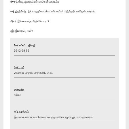
(iv) மேற்படி முறையியல் யாதென்பதையும்;
(v) இதற்கேற்ப இடமாற்றம் வழங்கப்படுமாயின் அத்தேதி யாதென்பதையும்
அவர் இச்சபைக்கு அறிவிப்பாரா?
(இ) இன்றேல், ஏன்?
கேட்கப்பட்ட திகதி
2012-08-09
கேட்டவர்
கௌரவ புத்திக பத்திறண, பா.உ.
அமைச்சு
கல்வி
சட்டவாக்கம்
இலங்கை சனநாயக சோசலிசக் குடியரசின் ஏழாவது பாராளுமன்றம்