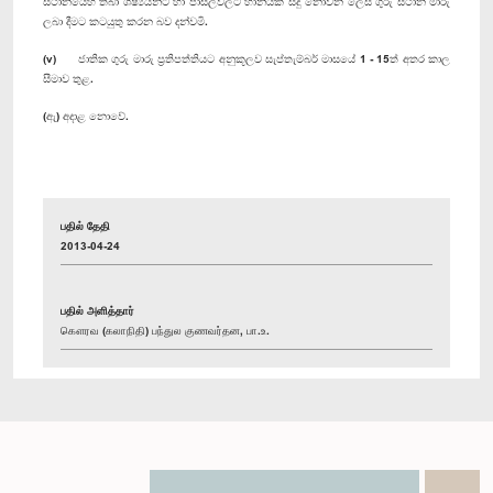
ස්ථානයෙහි තබා ශිෂ්‍යයන්ට හා පාසල්වලට හානියක් සිදු නොවන ලෙස ගුරු ස්ථාන මාරු
ලබා දීමට කටයුතු කරන බව දන්වමි.
(v) ජාතික ගුරු මාරු ප්‍රතිපත්තියට අනුකූලව සැප්තැම්බර් මාසයේ 1 - 15ත් අතර කාල
සීමාව තුළ.
(ඇ) අදාළ නොවේ.
பதில் தேதி
2013-04-24
பதில் அளித்தார்
கௌரவ (கலாநிதி) பந்துல குணவர்தன, பா.உ.