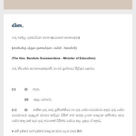
விடை
ගරු බන්දුල ගුණවර්ධන මහතා (අධ්‍යාපන අමාත්‍යතුමා)
(மாண்புமிகு பந்துல குணவர்தன - கல்வி அமைச்சர்)
(The Hon. Bandula Gunawardane - Minister of Education)
ගරු නියෝජ්‍ය කථානායකතුමනි, මා එම ප්‍රශ්නයට පිළිතුර දෙනවා.
(අ) (i) නැත.
(ii) අදාළ නොවේ.
(ආ) (i) ජාතික ගුරු මාරු ප්‍රතිපත්තියට හා ගුරු සේවා ව්‍යවස්ථාව අනුව ගුරු සේවා
ව්‍යවස්ථාවේ ඇතුළත් ස්ථාවර කමිටුව විසින් නම් කරනු ලබන පාසලක අනිවාර්ය අවම
සේවා කාලයක් සෑම ගුරු භවතෙක් විසින්ම සේවය කළ යුතුය. ඒ අනුව,
v අති දුෂ්කර හෝ දුෂ්කර පාසලක අවම ලෙස වසර 3ක්.