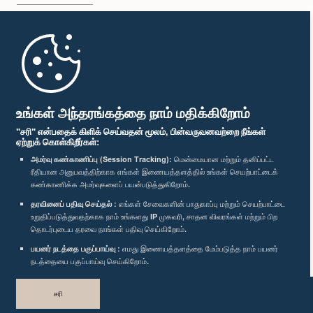
முதற்பக்கம்
பாராளுமன்ற கையடக்க செயலி
உங்கள் அந்தரங்கத்தை நாம் மதிக்கிறோம்
"சரி" என்பதைக் கிளிக் செய்வதன் மூலம், பின்வருவனவற்றை நீங்கள்
ஏற்றுக் கொள்கிறீர்கள்:
அமர்வு கண்காணிப்பு (Session Tracking):
மென்மையான மற்றும் தனிப்பட்ட
ரீதியான அனுபவத்திற்காக எங்கள் இணையத்தளத்தில் உங்கள் செயற்பாட்டைக்
எம்மை பின்தொடர்க :
கண்காணிக்க அமர்வுகளைப் பயன்படுத்துகிறோம்.
தரவினைப் பதிவு செய்தல் :
எங்கள் சேவைகளின் பாதுகாப்பு மற்றும் செயற்பாட்டை
விருதுகள்
உறுதிப்படுத்துவதற்காக நாம் உங்களது IP முகவரி, சாதன விவரங்கள் மற்றும் பிற
தொடர்புடைய தரவை நாங்கள் பதிவு செய்கிறோம்.
பயனர் நடத்தை பகுப்பாய்வு :
எமது இணையத்தளத்தை மேம்படுத்த நாம் பயனர்
தனியுரிமைக் கொள்கை
நடத்தையை பகுப்பாய்வு செய்கிறோம்.
பதிப்புரிமை © இலங்கை பாராளுமன்றம்.
சரி
முழுப்பதிப்புரிமையுடையது.
வடிவமைத்து உருவாக்கியது
TekGeeks