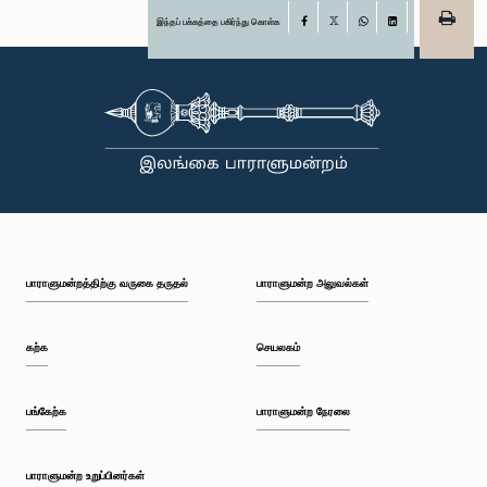
இந்தப் பக்கத்தை பகிர்ந்து கொள்க
Facebook
X
WhatsApp
LinkedIn
பாராளுமன்றத்திற்கு வருகை தருதல்
பாராளுமன்ற அலுவல்கள்
கற்க
செயலகம்
பங்கேற்க
பாராளுமன்ற நேரலை
பாராளுமன்ற உறுப்பினர்கள்