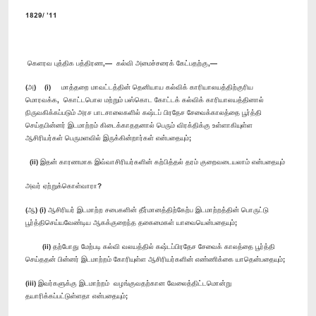
1829/ ’11
கெளரவ புத்திக பத்திரண,— கல்வி அமைச்சரைக் கேட்பதற்கு,—
(அ) (i) மாத்தறை மாவட்டத்தின் தெனியாய கல்விக் காரியாலயத்திற்குரிய
மொரவக்க, கொட்டபொல மற்றும் பஸ்கொட கோட்டக் கல்விக் காரியாலயத்தினால்
நிருவகிக்கப்படும் அரச பாடசாலைகளில் கஷ்டப் பிரதேச சேவைக்காலத்தை பூர்த்தி
செய்தபின்னர் இடமாற்றம் கிடைக்காததனால் பெரும் விரக்திக்கு உள்ளாகியுள்ள
ஆசிரியர்கள் பெருமளவில் இருக்கின்றார்கள் என்பதையும்;
(ii) இதன் காரணமாக இவ்வாசிரியர்களின் கற்பித்தல் தரம் குறைவடையலாம் என்பதையும்
அவர் ஏற்றுக்கொள்வாரா?
(ஆ) (i) ஆசிரியர் இடமாற்ற சபைகளின் தீர்மானத்திற்கேற்ப இடமாற்றத்தின் பொருட்டு
பூர்த்திசெய்யவேண்டிய ஆகக்குறைந்த தகைமைகள் யாவையென்பதையும்;
(ii) தற்போது மேற்படி கல்வி வலயத்தில் கஷ்டப்பிரதேச சேவைக் காலத்தை பூர்த்தி
செய்ததன் பின்னர் இடமாற்றம் கோரியுள்ள ஆசிரியர்களின் எண்ணிக்கை யாதென்பதையும்;
(iii) இவர்களுக்கு இடமாற்றம் வழங்குவதற்கான வேலைத்திட்டமொன்று
தயாரிக்கப்பட்டுள்ளதா என்பதையும்;