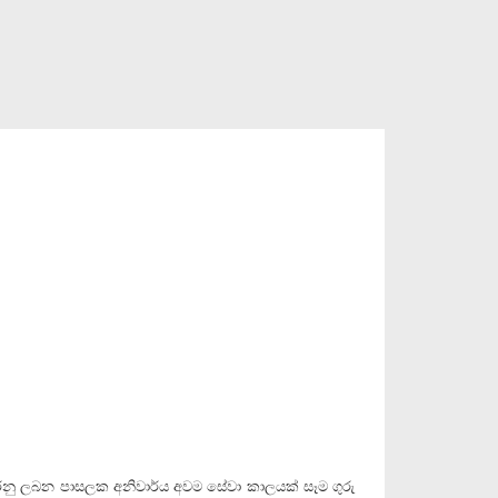
් කරනු ලබන පාසලක අනිවාර්ය අවම සේවා කාලයක් සෑම ගුරු