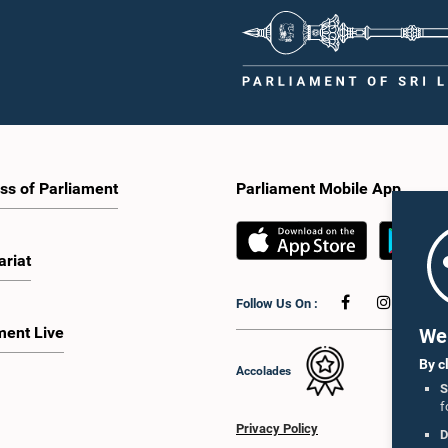
ss of Parliament
Parliament Mobile App
ariat
Follow Us On :
ment Live
We 
By c
Accolades
S
f
Privacy Policy
D