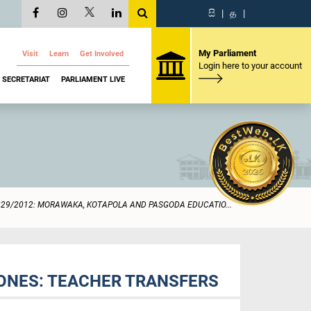
සි
|
த
|
My Parliament
Visit
Learn
Get Involved
Login here to your account
SECRETARIAT
PARLIAMENT LIVE
829/2012: MORAWAKA, KOTAPOLA AND PASGODA EDUCATIO...
ONES: TEACHER TRANSFERS