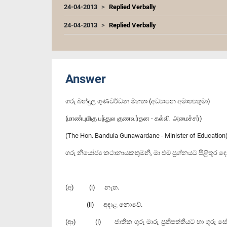
24-04-2013
Replied Verbally
24-04-2013
Replied Verbally
Answer
ගරු බන්දුල ගුණවර්ධන මහතා (අධ්‍යාපන අමාත්‍යතුමා)
(மாண்புமிகு பந்துல குணவர்தன - கல்வி அமைச்சர்)
(The Hon. Bandula Gunawardane - Minister of Education
ගරු නියෝජ්‍ය කථානායකතුමනි, මා එම ප්‍රශ්නයට පිළිතුර ද
(අ) (i) නැත.
(ii) අදාළ නොවේ.
(ආ) (i) ජාතික ගුරු මාරු ප්‍රතිපත්තියට හා ගුරු සේව