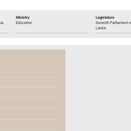
Ministry
Legislature
na,
Education
Seventh Parliament of
Lanka