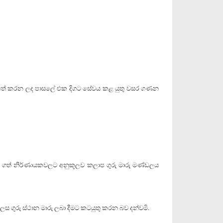
අනුව පත් කරන ලද පාසලේ එක දිගට සේවය කළ යුතු වසර ගණන
ව තෝරා ගත් නිර්ණායකවලට අනුකූලව කලාප ගුරු මාරු මණ්ඩලය
 ලෙස ගුරු ස්ථාන මාරු ලබා දීමට කටයුතු කරන බව දන්වමි.