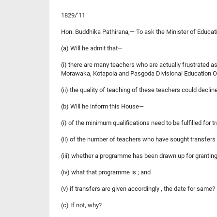
1829/’11
Hon. Buddhika Pathirana,— To ask the Minister of Educat
(a) Will he admit that—
(i) there are many teachers who are actually frustrated as
Morawaka, Kotapola and Pasgoda Divisional Education Offi
(ii) the quality of teaching of these teachers could decli
(b) Will he inform this House—
(i) of the minimum qualifications need to be fulfilled for 
(ii) of the number of teachers who have sought transfers b
(iii) whether a programme has been drawn up for granting
(iv) what that programme is ; and
(v) if transfers are given accordingly , the date for same?
(c) If not, why?