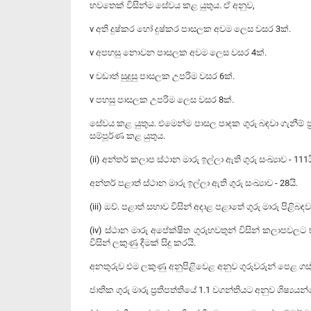
භවතෙක් විසින්ම සේවය කළ යුතුය. ඒ අනුව,
v අති දුෂ්කර හෝ දුෂ්කර පාසලක අවම ලෙස වසර 3ක්.
v අපහසු නොවන පාසලක අවම ලෙස වසර 4ක්.
v වඩාත් සුදුසු පාසලක උපරිම වසර 6ක්.
v පහසු පාසලක උපරිම ලෙස වසර 8ක්.
සේවය කළ යුතුය. එමෙන්ම පාසල පාදක ගුරු බඳවා ගැනීම් 
සම්පූර්ණ කළ යුතුය.
(ii) අන්තර් කලාප ස්ථාන මාරු ඉල්ලා ඇති ගුරු සංඛ්‍යාව - 111ය
අන්තර් පළාත් ස්ථාන මාරු ඉල්ලා ඇති ගුරු සංඛ්‍යාව - 28යි.
(iii) ඔව්. පළාත් සභාව විසින් අදාළ පළාතේ ගුරු මාරු පිළි
(iv) ස්ථාන මාරු අපේක්ෂිත ගුරුභවතුන් විසින් කලාපවලට 
විසින් ලකුණු දීමක් සිදු කරයි.
අනතුරුව එම ලකුණු අනුපිළිවෙළ අනුව ගුරුවරුන් පෙළ ගස
ජාතික ගුරු මාරු ප්‍රතිපත්තියේ 1.1 වගන්තියට අනුව ශිෂ්‍ය