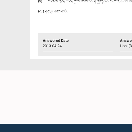
(v) ජාතික ගුරු මාරු ප්‍රතිපත්තියට අනුකූලව සැප්තැම්බර් 
(ඇ) අදාළ නොවේ.
Answered Date
Answer
2013-04-24
Hon. (D