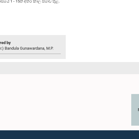
මාසයේ 1 - 15ත් අතර කාල සීමාව තුළ.
ed by
r.) Bandula Gunawardana, M.P.