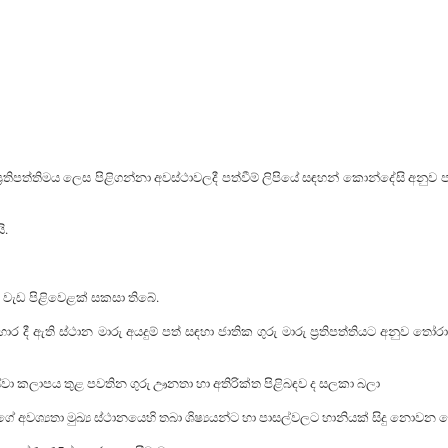
ප්‍රතිපත්තිමය ලෙස පිළිගන්නා අවස්ථාවලදී පත්වීම් ලිපියේ සඳහන් කොන්දේසි 
ි.
බඳව වැඩ පිළිවෙළක් සකසා තිබේ.
භාර දී ඇති ස්ථාන මාරු අයදුම් පත් සඳහා ජාතික ගුරු මාරු ප්‍රතිපත්තියට අනු
්වා කලාපය තුළ පවතින ගුරු ඌනතා හා අතිරික්ත පිළිබඳව ද සලකා බලා
යන්ගේ අවශ්‍යතා මුඛ්‍ය ස්ථානයෙහි තබා ශිෂ්‍යයන්ට හා පාසල්වලට හානියක් සිදු නොවන