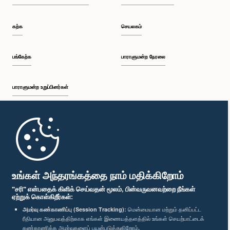
கற்க
செயலகம்
பங்கேற்க
பாராளுமன்ற நேரலை
பாராளுமன்ற உறுப்பினர்கள்
முதற்பக்கம்
பாராளுமன்ற கையடக்க செயலி
உங்கள் அந்தரங்கத்தை நாம் மதிக்கிறோம்
"சரி" என்பதைக் கிளிக் செய்வதன் மூலம், பின்வருவனவற்றை நீங்கள்
ஏற்றுக் கொள்கிறீர்கள்:
அமர்வு கண்காணிப்பு (Session Tracking):
மென்மையான மற்றும் தனிப்பட்ட
ரீதியான அனுபவத்திற்காக எங்கள் இணையத்தளத்தில் உங்கள் செயற்பாட்டைக்
எம்மை பின்தொடர்க :
கண்காணிக்க அமர்வுகளைப் பயன்படுத்துகிறோம்.