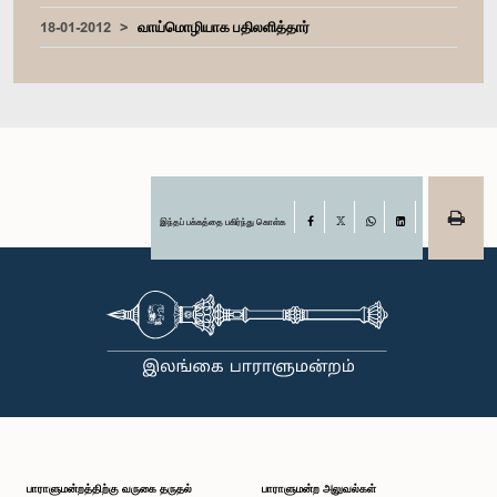
18-01-2012
வாய்மொழியாக பதிலளித்தார்
இந்தப் பக்கத்தை பகிர்ந்து கொள்க
Facebook
X
WhatsApp
LinkedIn
பாராளுமன்றத்திற்கு வருகை தருதல்
பாராளுமன்ற அலுவல்கள்