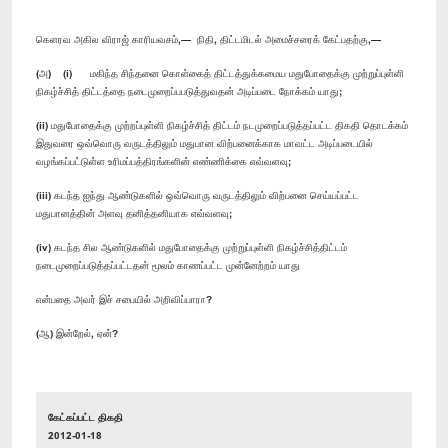
கெளரவ அகில விராஜ் காரியவசம்,— நிதி, திட்டமிடல் அமைச்சரைக் கேட்பதற்கு,—
(அ) (i) மகிந்த சிந்தனை கொள்கைத் திட்டத்துக்கமைய மதுபோதைக்கு முற்றுப்புள்ளி
நிகழ்ச்சித் திட்டத்தை நடைமுறைப்பபடுத்துவதன் அடிப்படை நோக்கம் யாது;
(ii) மதுபோதைக்கு முற்றப்புள்ளி நிகழ்ச்சித் திட்டம் நடமுறைப்படுத்தப்பட்ட திகதி தொடக்கம்
இதுவரை ஒவ்வொரு வருடத்திலும் மதுபான விற்பனைக்காக மாவட்ட அடிப்படையில்
வழங்கப்பட்டுள்ள உரிமப்பத்திரங்களின் எண்ணிக்கை எவ்வளவு;
(iii) கடந்த ஐந்து ஆண்டுகளில் ஒவ்வொரு வருடத்திலும் விற்பனை செய்யப்பட்ட
மதுபானத்தின் அளவு தனித்தனியாக எவ்வளவு;
(iv) கடந்த சில ஆண்டுகளில் மதுபோதைக்கு முற்றுப்புள்ளி நிகழ்ச்சித்திட்டம்
நடைமுறைப்படுத்தப்பட்டதன் மூலம் காணப்பட்ட முன்னேற்றம் யாது
என்பதை அவர் இச் சபையில் அறிவிப்பாரா?
(ஆ) இன்றேல், ஏன்?
கேட்கப்பட்ட திகதி
2012-01-18