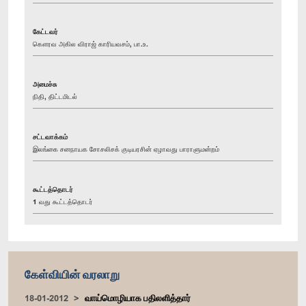
கேட்டவர்
கௌரவ அகில விராஜ் காரியவசம், பா.உ.
அமைச்சு
நிதி, திட்டமிடல்
சட்டவாக்கம்
இலங்கை சனநாயக சோசலிசக் குடியரசின் ஏழாவது பாராளுமன்றம்
கூட்டத்தொடர்
1 வது கூட்டத்தொடர்
கேள்வியின் வரலாறு
18-01-2012
வாய்மொழியாக பதிலளித்தார்