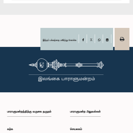
இந்தப் பக்கத்தை பகிர்ந்து கொள்க
Facebook
X
WhatsApp
LinkedIn
பாராளுமன்றத்திற்கு வருகை தருதல்
பாராளுமன்ற அலுவல்கள்
கற்க
செயலகம்