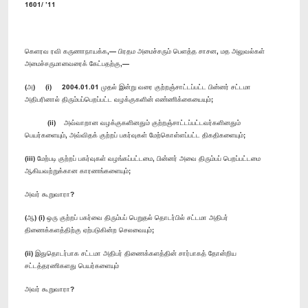
1601/ ’11
கெளரவ ரவி கருணாநாயக்க,— பிரதம அமைச்சரும் பெளத்த சாசன, மத அலுவல்கள்
அமைச்சருமானவரைக் கேட்பதற்கு,—
(அ) (i) 2004.01.01 முதல் இன்று வரை குற்றஞ்சாட்டப்பட்ட பின்னர் சட்டமா
அதிபரினால் திரும்பப்பெறப்பட்ட வழக்குகளின் எண்ணிக்கையையும்;
(ii) அவ்வாறான வழக்குகளினதும் குற்றஞ்சாட்டப்பட்டவர்களினதும்
பெயர்களையும், அவ்விதக் குற்றப் பகர்வுகள் மேற்கொள்ளப்பட்ட திகதிகளையும்;
(iii) மேற்படி குற்றப் பகர்வுகள் வழங்கப்பட்டமை, பின்னர் அவை திரும்பப் பெறப்பட்டமை
ஆகியவற்றுக்கான காரணங்களையும்;
அவர் கூறுவாரா?
(ஆ) (i) ஒரு குற்றப் பகர்வை திரும்பப் பெறுதல் தொடர்பில் சட்டமா அதிபர்
திணைக்களத்திற்கு ஏற்படுகின்ற செலவையும்;
(ii) இதுதொடர்பாக சட்டமா அதிபர் திணைக்களத்தின் சார்பாகத் தோன்றிய
சட்டத்தரணிகளது பெயர்களையும்
அவர் கூறுவாரா?