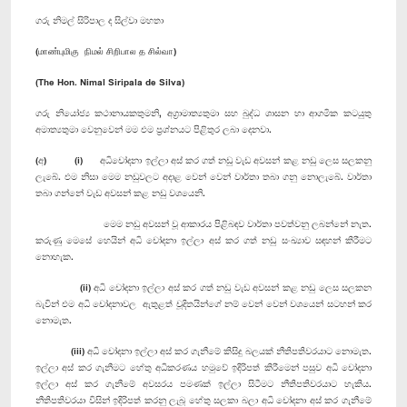
ගරු නිමල් සිරිපාල ද සිල්වා මහතා
(மாண்புமிகு நிமல் சிறிபால த சில்வா)
(The Hon. Nimal Siripala de Silva)
ගරු නියෝජ්‍ය කථානායකතුමනි, අග්‍රාමාත්‍යතුමා සහ බුද්ධ ශාසන හා ආගමික කටයුතු
අමාත්‍යතුමා වෙනුවෙන් මම එම ප්‍රශ්නයට පිළිතුර ලබා දෙනවා.
(අ) (i) අධිචෝදනා ඉල්ලා අස් කර ගත් නඩු වැඩ අවසන් කළ නඩු ලෙස සලකනු
ලැබේ. එම නිසා මෙම නඩුවලට අදාළ වෙන් වෙන් වාර්තා තබා ගනු නොලැබේ. වාර්තා
තබා ගන්නේ වැඩ අවසන් කළ නඩු වශයෙනි.
මෙම නඩු අවසන් වූ ආකාරය පිළිබඳව වාර්තා පවත්වනු ලබන්නේ නැත.
කරුණු මෙසේ හෙයින් අධි චෝදනා ඉල්ලා අස් කර ගත් නඩු සංඛ්‍යාව සඳහන් කිරීමට
නොහැක.
(ii) අධි චෝදනා ඉල්ලා අස් කර ගත් නඩු වැඩ අවසන් කළ නඩු ලෙස සලකන
බැවින් එම අධි චෝදනාවල ඇතුළත් චූදිතයින්ගේ නම් වෙන් වෙන් වශයෙන් සටහන් කර
නොමැත.
(iii) අධි චෝදනා ඉල්ලා අස් කර ගැනීමේ කිසිදු බලයක් නීතිපතිවරයාට නොමැත.
ඉල්ලා අස් කර ගැනීමට හේතු අධිකරණය හමුවේ ඉදිරිපත් කිරීමෙන් පසුව අධි චෝදනා
ඉල්ලා අස් කර ගැනීමේ අවසරය පමණක් ඉල්ලා සිටීමට නීතිපතිවරයාට හැකිය.
නීතිපතිවරයා විසින් ඉදිරිපත් කරනු ලැබූ හේතු සලකා බලා අධි චෝදනා අස් කර ගැනීමේ