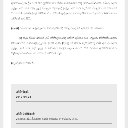
අවසරය ලබා දීම හෝ එය ප්‍රතික්ෂේප කිරීම අධිකරණය සතු කාර්ය භාරයකි. අධි චෝදනා
ඉල්ලා අස් කර ගනු ලැබූ සියලුම නඩුවලදී ඉල්ලා අස් කර ගැනීමේ අයදුම්පතට සහායක්
වශයෙන් පැමිණිල්ලේ නීතිඥවරයා විසින් ඉල්ලා අස් කර ගැනීමට හේතු අධිකරණය වෙත
ඉදිරිපත් කර සිටී.
(ආ) (i) අධි චෝදනා ඉල්ලා අස් කර ගැනීමේදී කිසිදු වියදමක් දැරීමට සිදු නොවේ.
(ii) සෑම විටම රජයේ අධි නීතිඥවරයකු මඟින් අධිකරණය හමුවේ නීතිපතිවරයාව
නියෝජනය කෙරෙනු ලැබේ. ඉහත අංක (අ) (i) හි දක්වා ඇති හේතු පරිදි අධි චෝදනා
ඉල්ලා අස් කර ගනු ලැබූ අවස්ථාවේ නඩුව සඳහා පෙනී සිටි රජයේ අධිනීතිඥවරයා
පිළිබඳව විශේෂයෙන් සටහන් කිරීමක් නැත.
(ඈ) පැන නොනඟී.
பதில் தேதி
2013-04-24
பதில் அளித்தார்
கௌரவ சட்டத்தரணி நிமல் சிறிபால த சில்வா, பா.உ.