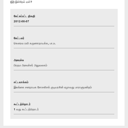
(இ) இன்றேல் ஏன்?
கேட்கப்பட்ட திகதி
2012-08-07
கேட்டவர்
கௌரவ ரவி கருணாநாயக்க, பா.உ.
அமைச்சு
பிரதம அமைச்சர் அலுவலகம்
சட்டவாக்கம்
இலங்கை சனநாயக சோசலிசக் குடியரசின் ஏழாவது பாராளுமன்றம்
கூட்டத்தொடர்
1 வது கூட்டத்தொடர்