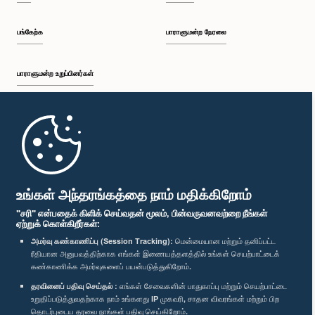
பங்கேற்க
பாராளுமன்ற நேரலை
பாராளுமன்ற உறுப்பினர்கள்
முதற்பக்கம்
பாராளுமன்ற கையடக்க செயலி
உங்கள் அந்தரங்கத்தை நாம் மதிக்கிறோம்
"சரி" என்பதைக் கிளிக் செய்வதன் மூலம், பின்வருவனவற்றை நீங்கள்
ஏற்றுக் கொள்கிறீர்கள்:
அமர்வு கண்காணிப்பு (Session Tracking):
மென்மையான மற்றும் தனிப்பட்ட
ரீதியான அனுபவத்திற்காக எங்கள் இணையத்தளத்தில் உங்கள் செயற்பாட்டைக்
எம்மை பின்தொடர்க :
கண்காணிக்க அமர்வுகளைப் பயன்படுத்துகிறோம்.
தரவினைப் பதிவு செய்தல் :
எங்கள் சேவைகளின் பாதுகாப்பு மற்றும் செயற்பாட்டை
விருதுகள்
உறுதிப்படுத்துவதற்காக நாம் உங்களது IP முகவரி, சாதன விவரங்கள் மற்றும் பிற
தொடர்புடைய தரவை நாங்கள் பதிவு செய்கிறோம்.