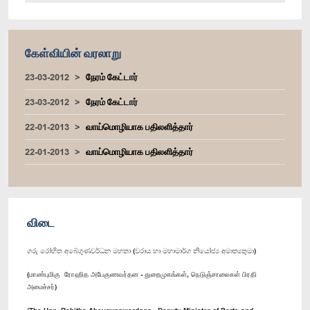
கேள்வியின் வரலாறு
23-03-2012
நேரம் கேட்டார்
23-03-2012
நேரம் கேட்டார்
22-01-2013
வாய்மொழியாக பதிலளித்தார்
22-01-2013
வாய்மொழியாக பதிலளித்தார்
விடை
ගරු රෝහිත අබේගුණවර්ධන මහතා (වරාය හා මහාමාර්ග නියෝජ්‍ය අමාත්‍යතුමා)
(மாண்புமிகு ரோஹித அபேகுணவர்தன - துறைமுகங்கள், நெடுஞ்சாலைகள் பிரதி
அமைச்சர்)
(The Hon. Rohitha Abeygunawardana - Deputy Minister of Ports and