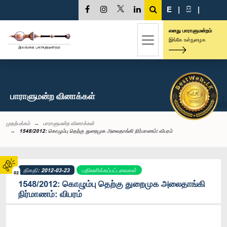
E
|
සි
|
எனது பாராளுமன்றம்
இங்கே உள்நுழைக
பாராளுமன்ற வினாக்கள்
முதற்பக்கம்
பாராளுமன்ற வினாக்கள்
1548/2012: கொழும்பு தெற்கு துறைமுக அலைதாங்கி நிர்மாணம்: விபரம்
திகதி: 2012-03-23
பதிலளிக்கப்பட்டவைகள்
02
1548/2012: கொழும்பு தெற்கு துறைமுக அலைதாங்கி
நிர்மாணம்: விபரம்