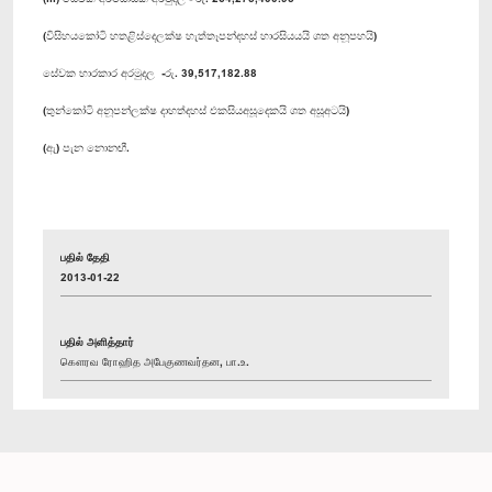
(විසිහයකෝටි හතළිස්දෙලක්ෂ හැත්තෑපන්දහස් හාරසියයයි ශත අනූපහයි)
සේවක භාරකාර අරමුදල -රු. 39,517,182.88
(තුන්කෝටි අනූපන්ලක්ෂ දාහත්දහස් එකසියඅසූදෙකයි ශත අසූඅටයි)
(ඇ) පැන නොනඟී.
பதில் தேதி
2013-01-22
பதில் அளித்தார்
கௌரவ ரோஹித அபேகுணவர்தன, பா.உ.