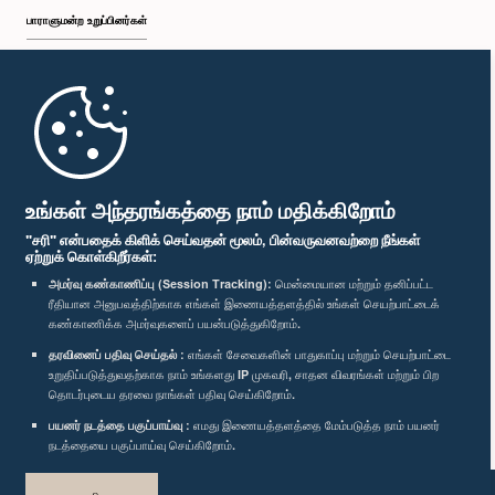
பாராளுமன்ற உறுப்பினர்கள்
முதற்பக்கம்
பாராளுமன்ற கையடக்க செயலி
உங்கள் அந்தரங்கத்தை நாம் மதிக்கிறோம்
"சரி" என்பதைக் கிளிக் செய்வதன் மூலம், பின்வருவனவற்றை நீங்கள்
ஏற்றுக் கொள்கிறீர்கள்:
அமர்வு கண்காணிப்பு (Session Tracking):
மென்மையான மற்றும் தனிப்பட்ட
ரீதியான அனுபவத்திற்காக எங்கள் இணையத்தளத்தில் உங்கள் செயற்பாட்டைக்
எம்மை பின்தொடர்க :
கண்காணிக்க அமர்வுகளைப் பயன்படுத்துகிறோம்.
தரவினைப் பதிவு செய்தல் :
எங்கள் சேவைகளின் பாதுகாப்பு மற்றும் செயற்பாட்டை
விருதுகள்
உறுதிப்படுத்துவதற்காக நாம் உங்களது IP முகவரி, சாதன விவரங்கள் மற்றும் பிற
தொடர்புடைய தரவை நாங்கள் பதிவு செய்கிறோம்.
பயனர் நடத்தை பகுப்பாய்வு :
எமது இணையத்தளத்தை மேம்படுத்த நாம் பயனர்
தனியுரிமைக் கொள்கை
நடத்தையை பகுப்பாய்வு செய்கிறோம்.
பதிப்புரிமை © இலங்கை பாராளுமன்றம்.