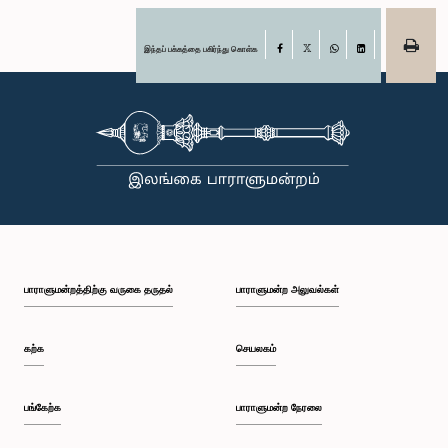
இந்தப் பக்கத்தை பகிர்ந்து கொள்க
Facebook
X
WhatsApp
LinkedIn
பாராளுமன்றத்திற்கு வருகை தருதல்
பாராளுமன்ற அலுவல்கள்
கற்க
செயலகம்
பங்கேற்க
பாராளுமன்ற நேரலை