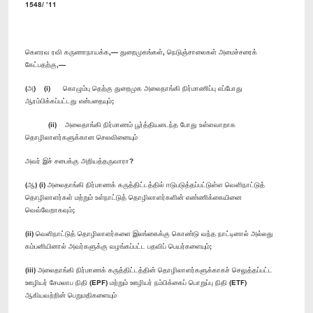
1548/ ’11
கெளரவ ரவி கருணாநாயக்க,— துறைமுகங்கள், நெடுஞ்சாலைகள் அமைச்சரைக்
கேட்பதற்கு,—
(அ) (i) கொழும்பு தெற்கு துறைமுக அலைதாங்கி நிர்மாணிப்பு எப்போது
ஆரம்பிக்கப்பட்டது என்பதையும்;
(ii) அலைதாங்கி நிர்மாணம் பூர்த்தியடைந்த போது உள்ளவாறாக
தொழிலாளர்களுக்கான செலவினையும்
அவர் இச் சபைக்கு அறியத்தருவாரா?
(ஆ) (i) அலைதாங்கி நிர்மாணக் கருத்திட்டத்தில் ஈடுபடுத்தப்பட்டுள்ள வெளிநாட்டுத்
தொழிலாளர்கள் மற்றும் உள்நாட்டுத் தொழிலாளர்களின் எண்ணிக்கையினை
வெவ்வேறாகவும்;
(ii) வெளிநாட்டுத் தொழிலாளர்களை இலங்கைக்கு கொண்டு வந்த நாட்டினால் அல்லது
கம்பனியினால் அவர்களுக்கு வழங்கப்பட்ட பதவிப் பெயர்களையும்;
(iii) அலைதாங்கி நிர்மாணக் கருத்திட்டத்தின் தொழிலாளர்களுக்காகச் செலுத்தப்பட்ட
ஊழியர் சேமலாப நிதி (EPF) மற்றும் ஊழியர் நம்பிக்கைப் பொறுப்பு நிதி (ETF)
ஆகியவற்றின் பெறுமதிகளையும்