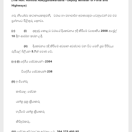
Highways)
ගරු නියෝජ්‍ය කථානායකතුමනි, වරාය හා මහාමාර්ග අමාත්‍යතුමා වෙනුවෙන් මම එම
ප්‍රශ්නයට පිළිතුරු දෙනවා.
(අ) (i) දකුණු කොළඹ වරායේ දියකඩනය ඉදි කිරීමේ ව්‍යාපෘතිය 2008 අප්‍රේල්
10 දින ආරම්භ කරන ලදී.
(ii) දියකඩනය ඉදි කිරීමේ අවසාන අවස්ථාව වන විට මෙහි ශ්‍රම පිරිවැය
රුපියල් බිලියන 5.7ක් පමණ වේ.
(ආ) (i) දේශීය සේවකයන් - 2304
විදේශීය සේවකයන්- 236
(ii) ඉංජිනේරු
කාර්යාල සේවක
යන්ත්‍ර සූත්‍ර ක්‍රියාකරු
හෑරීමේ යන්ත්‍ර ක්‍රියාකරු
කිමිදුම්කරු.
(iii) සේවක අර්ථසාධක අරමුදල - රු. 264,275,400.95