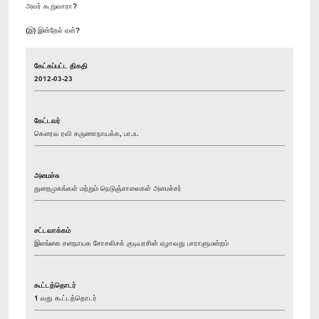
அவர் கூறுவாரா?
(இ) இன்றேல் ஏன்?
கேட்கப்பட்ட திகதி
2012-03-23
கேட்டவர்
கௌரவ ரவி கருணாநாயக்க, பா.உ.
அமைச்சு
துறைமுகங்கள் மற்றும் நெடுஞ்சாலைகள் அமைச்சர்
சட்டவாக்கம்
இலங்கை சனநாயக சோசலிசக் குடியரசின் ஏழாவது பாராளுமன்றம்
கூட்டத்தொடர்
1 வது கூட்டத்தொடர்