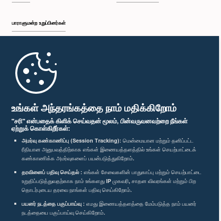
பாராளுமன்ற உறுப்பினர்கள்
முதற்பக்கம்
பாராளுமன்ற கையடக்க செயலி
உங்கள் அந்தரங்கத்தை நாம் மதிக்கிறோம்
"சரி" என்பதைக் கிளிக் செய்வதன் மூலம், பின்வருவனவற்றை நீங்கள்
ஏற்றுக் கொள்கிறீர்கள்:
அமர்வு கண்காணிப்பு (Session Tracking):
மென்மையான மற்றும் தனிப்பட்ட
ரீதியான அனுபவத்திற்காக எங்கள் இணையத்தளத்தில் உங்கள் செயற்பாட்டைக்
எம்மை பின்தொடர்க :
கண்காணிக்க அமர்வுகளைப் பயன்படுத்துகிறோம்.
தரவினைப் பதிவு செய்தல் :
எங்கள் சேவைகளின் பாதுகாப்பு மற்றும் செயற்பாட்டை
விருதுகள்
உறுதிப்படுத்துவதற்காக நாம் உங்களது IP முகவரி, சாதன விவரங்கள் மற்றும் பிற
தொடர்புடைய தரவை நாங்கள் பதிவு செய்கிறோம்.
பயனர் நடத்தை பகுப்பாய்வு :
எமது இணையத்தளத்தை மேம்படுத்த நாம் பயனர்
தனியுரிமைக் கொள்கை
நடத்தையை பகுப்பாய்வு செய்கிறோம்.