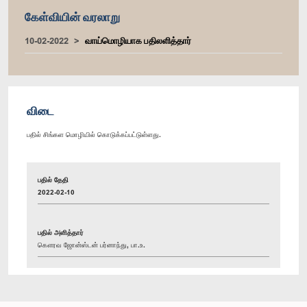
கேள்வியின் வரலாறு
10-02-2022
வாய்மொழியாக பதிலளித்தார்
விடை
பதில் சிங்கள மொழியில் கொடுக்கப்பட்டுள்ளது.
பதில் தேதி
2022-02-10
பதில் அளித்தார்
கௌரவ ஜோன்ஸ்டன் பர்னாந்து, பா.உ.