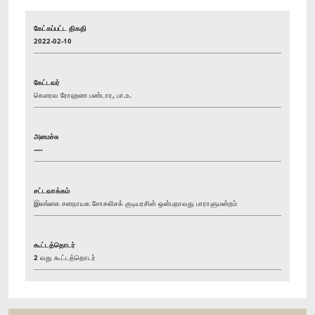
கேட்கப்பட்ட திகதி
2022-02-10
கேட்டவர்
கௌரவ ரோஹண பண்டார, பா.உ.
அமைச்சு
----
சட்டவாக்கம்
இலங்கை சனநாயக சோசலிசக் குடியரசின் ஒன்பதாவது பாராளுமன்றம்
கூட்டத்தொடர்
2 வது கூட்டத்தொடர்