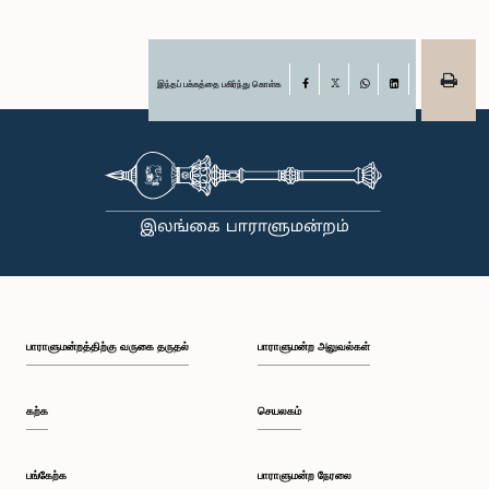
இந்தப் பக்கத்தை பகிர்ந்து கொள்க
Facebook
X
WhatsApp
LinkedIn
பாராளுமன்றத்திற்கு வருகை தருதல்
பாராளுமன்ற அலுவல்கள்
கற்க
செயலகம்
பங்கேற்க
பாராளுமன்ற நேரலை