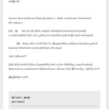
1176/ ’11
கௌரவ (வண.) எல்லாவல மேதாநந்த தேரர்,— தேசிய மரபுரிமைகள் அமைச்சரைக்
கேட்பதற்கு,—
(அ) (i) கோட்டேயில் தேசிய ஊழியர் சங்கத்தின் தலைமையகம் கொண்டு
நடாத்தப்படுகின்ற நிலப் பரப்பு முக்கியமான தொல்பொருளியல் இடமாகும் என்பதையும்,
(ii) மேற்படி நிலப் பரப்பில் கோட்டே இராஜதானிக்கு உரித்தான தொல்பொருளியல்
நினைவுச் சின்னங்கள் காணப்படுகின்றன என்பதையும்
அவர் அறிவாரா?
(ஆ) அவ்வாறாயின் மேற்படி பெறுமதிமிக்க நிலப் பரப்பை விடுவித்து பாதுகாப்பதற்குத்
தேவையான நடவடிக்கைகளை மேற்கொள்வாரா என்பதை அவர் இச்சபைக்கு அறிவிப்பாரா?
(இ) இன்றேல், ஏன்?
கேட்கப்பட்ட திகதி
2011-06-21