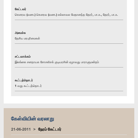
கேட்டவர்
கௌரவ (வண.) கௌரவ (வண.) எல்லாவல மேதானந்த தேரர், பா.உ., தேரர், பா.உ.
அமைச்சு
தேசிய மரபுரிமைகள்
சட்டவாக்கம்
இலங்கை சனநாயக சோசலிசக் குடியரசின் ஏழாவது பாராளுமன்றம்
கூட்டத்தொடர்
1 வது கூட்டத்தொடர்
கேள்வியின் வரலாறு
21-06-2011
நேரம் கேட்டார்