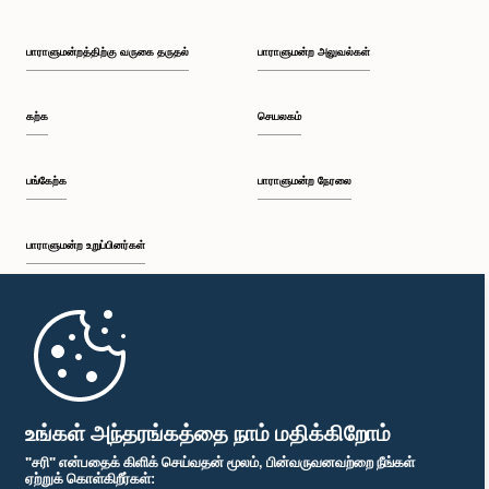
பாராளுமன்றத்திற்கு வருகை தருதல்
பாராளுமன்ற அலுவல்கள்
கற்க
செயலகம்
பங்கேற்க
பாராளுமன்ற நேரலை
பாராளுமன்ற உறுப்பினர்கள்
முதற்பக்கம்
பாராளுமன்ற கையடக்க செயலி
உங்கள் அந்தரங்கத்தை நாம் மதிக்கிறோம்
"சரி" என்பதைக் கிளிக் செய்வதன் மூலம், பின்வருவனவற்றை நீங்கள்
ஏற்றுக் கொள்கிறீர்கள்: