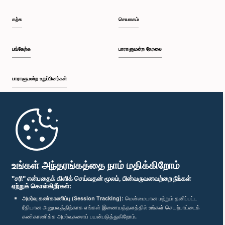
கற்க
செயலகம்
பங்கேற்க
பாராளுமன்ற நேரலை
பாராளுமன்ற உறுப்பினர்கள்
முதற்பக்கம்
பாராளுமன்ற கையடக்க செயலி
உங்கள் அந்தரங்கத்தை நாம் மதிக்கிறோம்
"சரி" என்பதைக் கிளிக் செய்வதன் மூலம், பின்வருவனவற்றை நீங்கள்
ஏற்றுக் கொள்கிறீர்கள்:
அமர்வு கண்காணிப்பு (Session Tracking):
மென்மையான மற்றும் தனிப்பட்ட
ரீதியான அனுபவத்திற்காக எங்கள் இணையத்தளத்தில் உங்கள் செயற்பாட்டைக்
எம்மை பின்தொடர்க :
கண்காணிக்க அமர்வுகளைப் பயன்படுத்துகிறோம்.