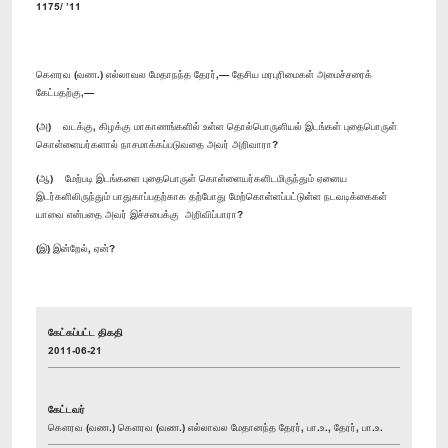
1175/ ’11
கௌரவ (வண.) எல்லாவல மேதாநந்த தேரர்,— தேசிய மரபுரிமைகள் அமைச்சரைக்
கேட்பதற்கு,—
(அ) வடக்கு, கிழக்கு மாகாணங்களில் உள்ள தொல்பொருளியல் இடங்கள் புதைபொருள்
கொள்ளையர்களால் நாசமாக்கப்படுவதை அவர் அறிவாரா?
(ஆ) மேற்படி இடங்களை புதைபொருள் கொள்ளையர்களிடமிருந்தும் ஏனைய
இடர்களிலிருந்தும் பாதுகாப்பதற்காக தற்போது மேற்கொள்ளப்பட்டுள்ள நடவடிக்கைகள்
யாவை என்பதை அவர் இச்சபைக்கு அறிவிப்பாரா?
(இ) இன்றேல், ஏன்?
கேட்கப்பட்ட திகதி
2011-06-21
கேட்டவர்
கௌரவ (வண.) கௌரவ (வண.) எல்லாவல மேதானந்த தேரர், பா.உ., தேரர், பா.உ.