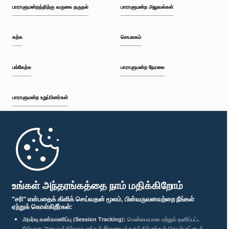
பாராளுமன்றத்திற்கு வருகை தருதல்
பாராளுமன்ற அலுவல்கள்
கற்க
செயலகம்
பங்கேற்க
பாராளுமன்ற நேரலை
பாராளுமன்ற உறுப்பினர்கள்
முதற்பக்கம்
பாராளுமன்ற கையடக்க செயலி
உங்கள் அந்தரங்கத்தை நாம் மதிக்கிறோம்
"சரி" என்பதைக் கிளிக் செய்வதன் மூலம், பின்வருவனவற்றை நீங்கள்
ஏற்றுக் கொள்கிறீர்கள்:
அமர்வு கண்காணிப்பு (Session Tracking):
மென்மையான மற்றும் தனிப்பட்ட
ரீதியான அனுபவத்திற்காக எங்கள் இணையத்தளத்தில் உங்கள் செயற்பாட்டைக்
எம்மை பின்தொடர்க :