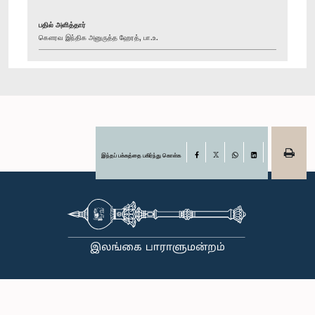
பதில் அளித்தார்
கௌரவ இந்திக அனுருத்த ஹேரத், பா.உ.
இந்தப் பக்கத்தை பகிர்ந்து கொள்க
Facebook
X
WhatsApp
LinkedIn