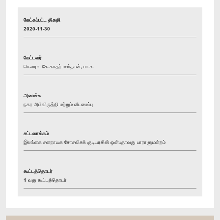
கேட்கப்பட்ட திகதி
2020-11-30
கேட்டவர்
கௌரவ கே.காதர் மஸ்தான், பா.உ.
அமைச்சு
நகர அபிவிருத்தி மற்றும் வீடமைப்பு
சட்டவாக்கம்
இலங்கை சனநாயக சோசலிசக் குடியரசின் ஒன்பதாவது பாராளுமன்றம்
கூட்டத்தொடர்
1 வது கூட்டத்தொடர்