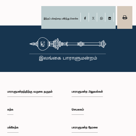
இந்தப் பக்கத்தை பகிர்ந்து கொள்க
Facebook
X
WhatsApp
LinkedIn
பாராளுமன்றத்திற்கு வருகை தருதல்
பாராளுமன்ற அலுவல்கள்
கற்க
செயலகம்
பங்கேற்க
பாராளுமன்ற நேரலை