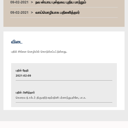
09-02-2021
நவ ன்யாய புஸ்தகய புதிய மாற்றும்
09-02-2021
வாய்மொழியாக பதிலளித்தார்
விடை
பதில் சிங்கள மொழியில் கொடுக்கப்பட்டுள்ளது.
பதில் தேதி
2021-02-09
பதில் அளித்தார்
கௌரவ (டாக்டர் திருமதி) சுதர்ஷினி பர்னாந்துபுள்ளே, பா.உ.