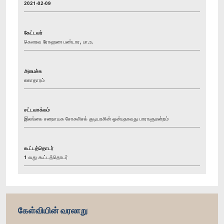
2021-02-09
கேட்டவர்
கௌரவ ரோஹண பண்டார, பா.உ.
அமைச்சு
சுகாதாரம்
சட்டவாக்கம்
இலங்கை சனநாயக சோசலிசக் குடியரசின் ஒன்பதாவது பாராளுமன்றம்
கூட்டத்தொடர்
1 வது கூட்டத்தொடர்
கேள்வியின் வரலாறு