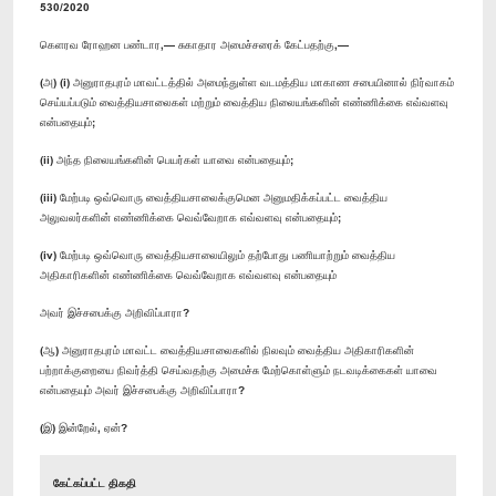
530/2020
கெளரவ ரோஹன பண்டார,— சுகாதார அமைச்சரைக் கேட்பதற்கு,—
(அ) (i) அனுராதபுரம் மாவட்டத்தில் அமைந்துள்ள வடமத்திய மாகாண சபையினால் நிர்வாகம்
செய்யப்படும் வைத்தியசாலைகள் மற்றும் வைத்திய நிலையங்களின் எண்ணிக்கை எவ்வளவு
என்பதையும்;
(ii) அந்த நிலையங்களின் பெயர்கள் யாவை என்பதையும்;
(iii) மேற்படி ஒவ்வொரு வைத்தியசாலைக்குமென அனுமதிக்கப்பட்ட வைத்திய
அலுவலர்களின் எண்ணிக்கை வெவ்வேறாக எவ்வளவு என்பதையும்;
(iv) மேற்படி ஒவ்வொரு வைத்தியசாலையிலும் தற்போது பணியாற்றும் வைத்திய
அதிகாரிகளின் எண்ணிக்கை வெவ்வேறாக எவ்வளவு என்பதையும்
அவர் இச்சபைக்கு அறிவிப்பாரா?
(ஆ) அனுராதபுரம் மாவட்ட வைத்தியசாலைகளில் நிலவும் வைத்திய அதிகாரிகளின்
பற்றாக்குறையை நிவர்த்தி செய்வதற்கு அமைச்சு மேற்கொள்ளும் நடவடிக்கைகள் யாவை
என்பதையும் அவர் இச்சபைக்கு அறிவிப்பாரா?
(இ) இன்றேல், ஏன்?
கேட்கப்பட்ட திகதி