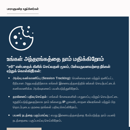
பாராளுமன்ற உறுப்பினர்கள்
முதற்பக்கம்
பாராளுமன்ற கையடக்க செயலி
உங்கள் அந்தரங்கத்தை நாம் மதிக்கிறோம்
"சரி" என்பதைக் கிளிக் செய்வதன் மூலம், பின்வருவனவற்றை நீங்கள்
ஏற்றுக் கொள்கிறீர்கள்:
அமர்வு கண்காணிப்பு (Session Tracking):
மென்மையான மற்றும் தனிப்பட்ட
ரீதியான அனுபவத்திற்காக எங்கள் இணையத்தளத்தில் உங்கள் செயற்பாட்டைக்
எம்மை பின்தொடர்க :
கண்காணிக்க அமர்வுகளைப் பயன்படுத்துகிறோம்.
தரவினைப் பதிவு செய்தல் :
எங்கள் சேவைகளின் பாதுகாப்பு மற்றும் செயற்பாட்டை
விருதுகள்
உறுதிப்படுத்துவதற்காக நாம் உங்களது IP முகவரி, சாதன விவரங்கள் மற்றும் பிற
தொடர்புடைய தரவை நாங்கள் பதிவு செய்கிறோம்.
பயனர் நடத்தை பகுப்பாய்வு :
எமது இணையத்தளத்தை மேம்படுத்த நாம் பயனர்
தனியுரிமைக் கொள்கை
நடத்தையை பகுப்பாய்வு செய்கிறோம்.