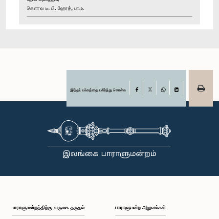
கௌரவ டீ. பி. ஹேரத், பா.உ.
இந்தப் பக்கத்தை பகிர்ந்து கொள்க
Facebook
X
WhatsApp
LinkedIn
பாராளுமன்றத்திற்கு வருகை தருதல்
பாராளுமன்ற அலுவல்கள்