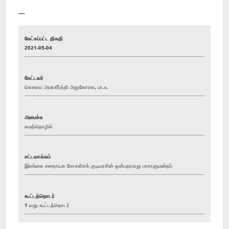
----
கேட்கப்பட்ட திகதி
2021-05-04
கேட்டவர்
கௌரவ அமரகீர்த்தி அதுகோரள, பா.உ.
அமைச்சு
கமத்தொழில்
சட்டவாக்கம்
இலங்கை சனநாயக சோசலிசக் குடியரசின் ஒன்பதாவது பாராளுமன்றம்
கூட்டத்தொடர்
1 வது கூட்டத்தொடர்