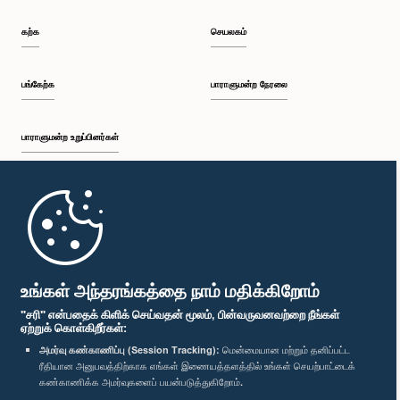
கற்க
செயலகம்
பங்கேற்க
பாராளுமன்ற நேரலை
பாராளுமன்ற உறுப்பினர்கள்
முதற்பக்கம்
பாராளுமன்ற கையடக்க செயலி
உங்கள் அந்தரங்கத்தை நாம் மதிக்கிறோம்
"சரி" என்பதைக் கிளிக் செய்வதன் மூலம், பின்வருவனவற்றை நீங்கள்
ஏற்றுக் கொள்கிறீர்கள்:
அமர்வு கண்காணிப்பு (Session Tracking):
மென்மையான மற்றும் தனிப்பட்ட
ரீதியான அனுபவத்திற்காக எங்கள் இணையத்தளத்தில் உங்கள் செயற்பாட்டைக்
எம்மை பின்தொடர்க :
கண்காணிக்க அமர்வுகளைப் பயன்படுத்துகிறோம்.