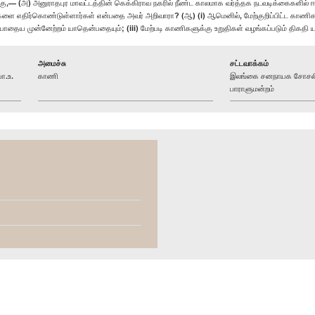
அ) அனுராதபுர மாவட்டத்தின் கெக்கிராவ நகரில் நீண்ட காலமாக வர்த்தக நடவடிக்கைகளில் ஈடுபட
ளை எதிர்கொண்டுள்ளார்கள் என்பதை அவர் அறிவாரா? (ஆ) (i) ஆமெனில், மேற்குறிப்பிட்ட காணிக
ோதைய முன்னேற்றம் யாதென்பதையும்; (iii) மேற்படி காணிகளுக்கு உறுதிகள் வழங்கப்படும் திகதி 
அமைச்சு
சட்டவாக்கம்
ா.உ.
காணி
இலங்கை சனநாயக சோசலிச
பாராளுமன்றம்