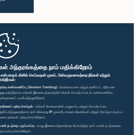
கள் அந்தரங்கத்தை நாம் மதிக்கிறோம்
" என்பதைக் கிளிக் செய்வதன் மூலம், பின்வருவனவற்றை நீங்கள் ஏற்றுக்
ிறீர்கள்:
மர்வு கண்காணிப்பு (Session Tracking):
மென்மையான மற்றும் தனிப்பட்ட ரீதியான
னுபவத்திற்காக எங்கள் இணையத்தளத்தில் உங்கள் செயற்பாட்டைக் கண்காணிக்க
மர்வுகளைப் பயன்படுத்துகிறோம்.
ரவினைப் பதிவு செய்தல் :
எங்கள் சேவைகளின் பாதுகாப்பு மற்றும் செயற்பாட்டை
றுதிப்படுத்துவதற்காக நாம் உங்களது IP முகவரி, சாதன விவரங்கள் மற்றும் பிற தொடர்புடைய
ரவை நாங்கள் பதிவு செய்கிறோம்.
யனர் நடத்தை பகுப்பாய்வு :
எமது இணையத்தளத்தை மேம்படுத்த நாம் பயனர் நடத்தையை
குப்பாய்வு செய்கிறோம்.