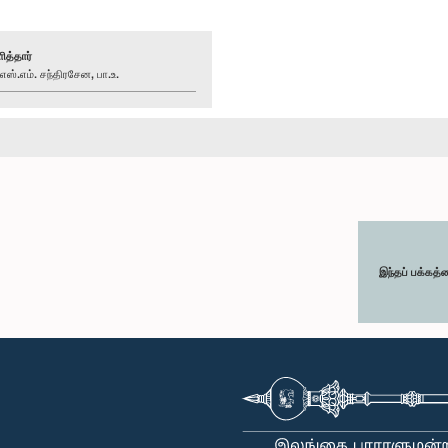
ித்தார்
்.எம். சந்திரசேன, பா.உ.
இந்தப் பக்கத்