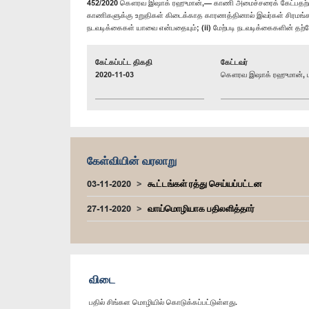
452/2020 கௌரவ இஷாக் ரஹுமான்,— காணி அமைச்சரைக் கேட்பதற்கு,— (
காணிகளுக்கு உறுதிகள் கிடைக்காத காரணத்தினால் இவர்கள் சிரமங்க
நடவடிக்கைகள் யாவை என்பதையும்; (ii) மேற்படி நடவடிக்கைகளின் தற்ப
கேட்கப்பட்ட திகதி
கேட்டவர்
2020-11-03
கௌரவ இஷாக் ரஹுமான், ப
கேள்வியின் வரலாறு
03-11-2020
கூட்டங்கள் ரத்து செய்யப்பட்டன
27-11-2020
வாய்மொழியாக பதிலளித்தார்
விடை
பதில் சிங்கள மொழியில் கொடுக்கப்பட்டுள்ளது.