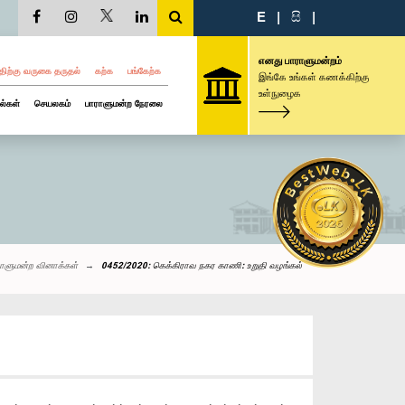
E
|
සි
|
எனது பாராளுமன்றம்
திற்கு வருகை தருதல்
கற்க
பங்கேற்க
இங்கே உங்கள் கணக்கிற்கு
உள்நுழைக
ல்கள்
செயலகம்
பாராளுமன்ற நேரலை
ராளுமன்ற வினாக்கள்
0452/2020: கெக்கிராவ நகர காணி: உறுதி வழங்கல்