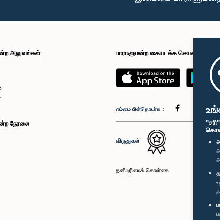
ன்ற அலுவல்கள்
பாராளுமன்ற கையடக்க செயலி
்
உங்
எம்மை பின்தொடர்க :
"சரி
ன்ற நேரலை
கொள்க
விருதுகள்
அ
அ
அ
தனியுரிமைக் கொள்கை
த
உ
த
ப
ப