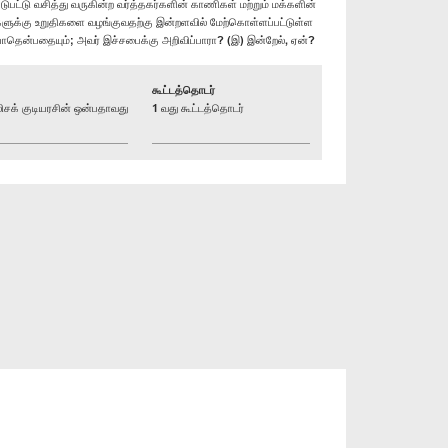
்டு வசித்து வருகின்ற வர்த்தகர்களின் காணிகள் மற்றும் மக்களின்
ளுக்கு உறுதிகளை வழங்குவதற்கு இன்றளவில் மேற்கொள்ளப்பட்டுள்ள
யாதென்பதையும்; அவர் இச்சபைக்கு அறிவிப்பாரா? (இ) இன்றேல், ஏன்?
கூட்டத்தொடர்
க் குடியரசின் ஒன்பதாவது
1 வது கூட்டத்தொடர்