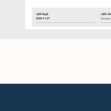
பதில் தேதி
பதில் அள
2020-11-27
கௌரவ எஸ