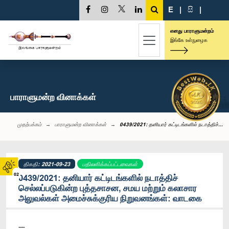
E
|
සි
|
எனது பாராளுமன்றம்
இங்கே உள்நுழைக
பாராளுமன்ற வினாக்கள்
முதற்பக்கம்
பாராளுமன்ற வினாக்கள்
0439/2021: தனியார் கட்டிடங்களில் நடாத்திச்...
திகதி: 2021-09-23
பதிலளிக்கப்பட்டவைகள்
02
0439/2021: தனியார் கட்டிடங்களில் நடாத்திச்
செல்லப்படுகின்ற புத்தசாசன, சமய மற்றும் கலாசார
அலுவல்கள் அமைச்சுக்குரிய நிறுவனங்கள்: வாடகை
----