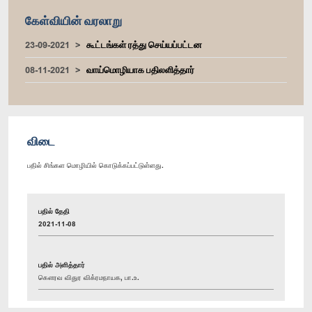
கேள்வியின் வரலாறு
23-09-2021
கூட்டங்கள் ரத்து செய்யப்பட்டன
08-11-2021
வாய்மொழியாக பதிலளித்தார்
விடை
பதில் சிங்கள மொழியில் கொடுக்கப்பட்டுள்ளது.
பதில் தேதி
2021-11-08
பதில் அளித்தார்
கௌரவ விதுர விக்ரமநாயக, பா.உ.