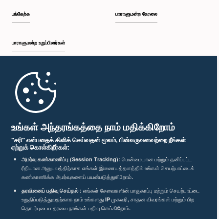
பங்கேற்க
பாராளுமன்ற நேரலை
பாராளுமன்ற உறுப்பினர்கள்
முதற்பக்கம்
பாராளுமன்ற கையடக்க செயலி
உங்கள் அந்தரங்கத்தை நாம் மதிக்கிறோம்
"சரி" என்பதைக் கிளிக் செய்வதன் மூலம், பின்வருவனவற்றை நீங்கள்
ஏற்றுக் கொள்கிறீர்கள்:
அமர்வு கண்காணிப்பு (Session Tracking):
மென்மையான மற்றும் தனிப்பட்ட
ரீதியான அனுபவத்திற்காக எங்கள் இணையத்தளத்தில் உங்கள் செயற்பாட்டைக்
எம்மை பின்தொடர்க :
கண்காணிக்க அமர்வுகளைப் பயன்படுத்துகிறோம்.
தரவினைப் பதிவு செய்தல் :
எங்கள் சேவைகளின் பாதுகாப்பு மற்றும் செயற்பாட்டை
விருதுகள்
உறுதிப்படுத்துவதற்காக நாம் உங்களது IP முகவரி, சாதன விவரங்கள் மற்றும் பிற
தொடர்புடைய தரவை நாங்கள் பதிவு செய்கிறோம்.