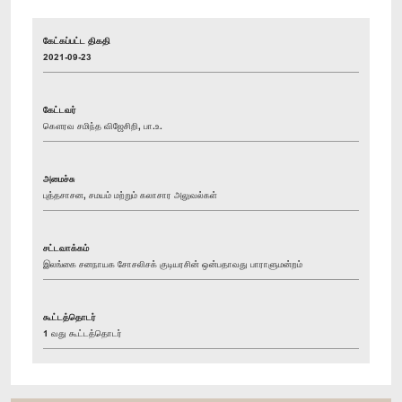
கேட்கப்பட்ட திகதி
2021-09-23
கேட்டவர்
கௌரவ சமிந்த விஜேசிறி, பா.உ.
அமைச்சு
புத்தசாசன, சமயம் மற்றும் கலாசார அலுவல்கள்
சட்டவாக்கம்
இலங்கை சனநாயக சோசலிசக் குடியரசின் ஒன்பதாவது பாராளுமன்றம்
கூட்டத்தொடர்
1 வது கூட்டத்தொடர்