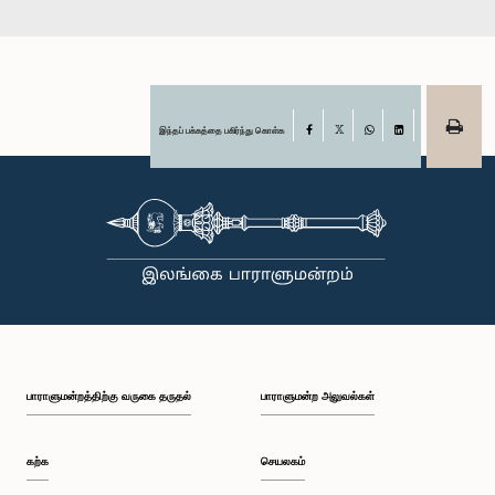
இந்தப் பக்கத்தை பகிர்ந்து கொள்க
Facebook
X
WhatsApp
LinkedIn
பாராளுமன்றத்திற்கு வருகை தருதல்
பாராளுமன்ற அலுவல்கள்
கற்க
செயலகம்