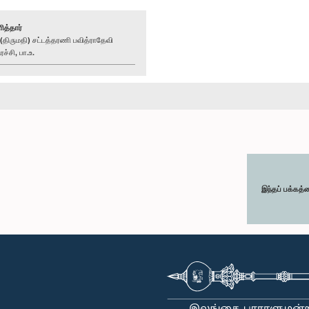
ித்தார்
ிருமதி) சட்டத்தரணி பவித்ராதேவி
்சி, பா.உ.
இந்தப் பக்கத்