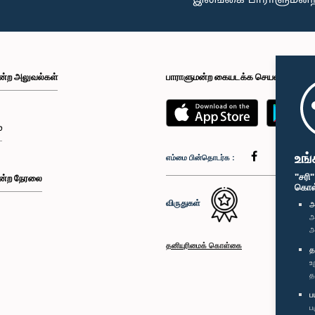
ன்ற அலுவல்கள்
பாராளுமன்ற கையடக்க செயலி
்
உங்
எம்மை பின்தொடர்க :
"சரி
ன்ற நேரலை
கொள்க
விருதுகள்
அ
அ
அ
தனியுரிமைக் கொள்கை
த
உ
த
ப
ப