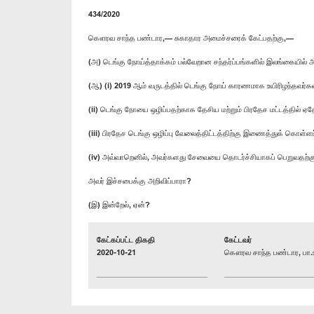
434/2020
கௌரவ சாந்த பண்டார,— சுகாதார அமைச்சரைக் கேட்பதற்கு,—
(அ) டெங்கு நோய்த்தாக்கம் பல்வேறான சந்தர்ப்பங்களில் இலங்கையில
(ஆ) (i) 2019 ஆம் வருடத்தில் டெங்கு நோய் காரணமாக உயிரிழந்தவர
(ii) டெங்கு நோயை ஒழிப்பதற்காக தேசிய மற்றும் பிரதேச மட்டத்தில் ஏ
(iii) பிரதேச டெங்கு ஒழிப்பு வேலைத்திட்டத்திற்கு இணைத்துக் கொள
(iv) அவ்வாறெனில், அவர்களது சேவையை தொடர்ச்சியாகப் பெறுவதற்கு
அவர் இச்சபைக்கு அறிவிப்பாரா?
(இ) இன்றேல், ஏன்?
கேட்கப்பட்ட திகதி
கேட்டவர்
2020-10-21
கௌரவ சாந்த பண்டார, பா.