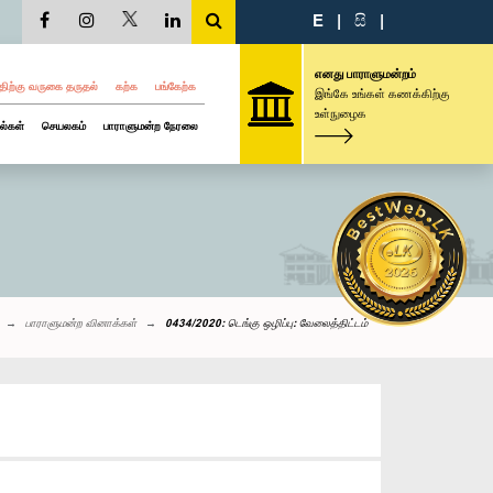
E
|
සි
|
எனது பாராளுமன்றம்
திற்கு வருகை தருதல்
கற்க
பங்கேற்க
இங்கே உங்கள் கணக்கிற்கு
உள்நுழைக
ல்கள்
செயலகம்
பாராளுமன்ற நேரலை
பாராளுமன்ற வினாக்கள்
0434/2020: டெங்கு ஒழிப்பு: வேலைத்திட்டம்