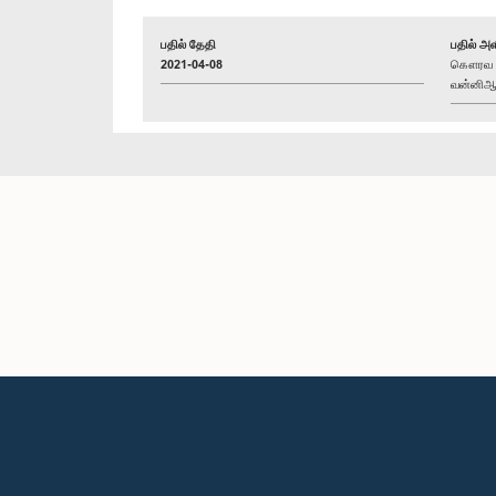
பதில் தேதி
பதில் அள
2021-04-08
கௌரவ (த
வன்னிஆரச