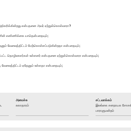
் அதிகரிக்கின்றது என்பதனை அவர் ஏற்றுக்கொள்வாரா?
்களின் எண்ணிக்கை யாதென்பதையும்;
தேனும் வேலைத்திட்டம் மேற்கொள்ளப்படுகின்றதா என்பதையும்;
்ளப்பட்ட தொழிலாளர்கள் உள்ளனர் என்பதனை ஏற்றுக்கொள்வாரா என்பதையும்;
 வேலைத்திட்டம் ஏதேனும் உள்ளதா என்பதையும்;
அமைச்சு
சட்டவாக்கம்
உ.
சுகாதாரம்
இலங்கை சனநாயக சோசலிச
பாராளுமன்றம்