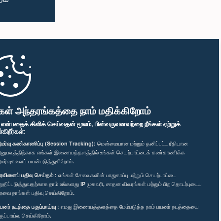
கள் அந்தரங்கத்தை நாம் மதிக்கிறோம்
" என்பதைக் கிளிக் செய்வதன் மூலம், பின்வருவனவற்றை நீங்கள் ஏற்றுக்
ிறீர்கள்:
மர்வு கண்காணிப்பு (Session Tracking):
மென்மையான மற்றும் தனிப்பட்ட ரீதியான
னுபவத்திற்காக எங்கள் இணையத்தளத்தில் உங்கள் செயற்பாட்டைக் கண்காணிக்க
மர்வுகளைப் பயன்படுத்துகிறோம்.
ரவினைப் பதிவு செய்தல் :
எங்கள் சேவைகளின் பாதுகாப்பு மற்றும் செயற்பாட்டை
றுதிப்படுத்துவதற்காக நாம் உங்களது IP முகவரி, சாதன விவரங்கள் மற்றும் பிற தொடர்புடைய
ரவை நாங்கள் பதிவு செய்கிறோம்.
யனர் நடத்தை பகுப்பாய்வு :
எமது இணையத்தளத்தை மேம்படுத்த நாம் பயனர் நடத்தையை
குப்பாய்வு செய்கிறோம்.