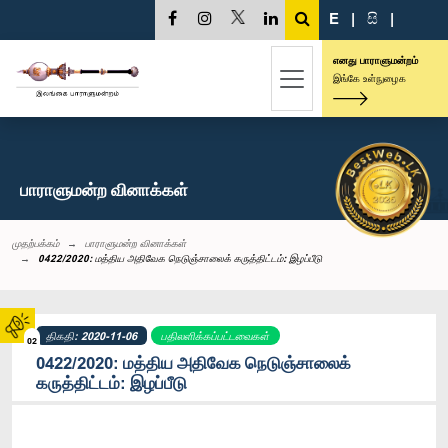
E
|
සි
|
எனது பாராளுமன்றம்
இங்கே உள்நுழைக
பாராளுமன்ற வினாக்கள்
முதற்பக்கம்
பாராளுமன்ற வினாக்கள்
0422/2020: மத்திய அதிவேக நெடுஞ்சாலைக் கருத்திட்டம்: இழப்பீடு
திகதி: 2020-11-06
பதிலளிக்கப்பட்டவைகள்
02
0422/2020: மத்திய அதிவேக நெடுஞ்சாலைக்
கருத்திட்டம்: இழப்பீடு