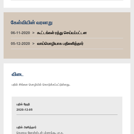
கேள்வியின் வரலாறு
06-11-2020
கூட்டங்கள் ரத்து செய்யப்பட்டன
05-12-2020
வாய்மொழியாக பதிலளித்தார்
விடை
பதில் சிங்கள மொழியில் கொடுக்கப்பட்டுள்ளது.
பதில் தேதி
2020-12-05
பதில் அளித்தார்
கௌரவ ஜோன்ஸ்டன் பர்னாந்து, பா.உ.