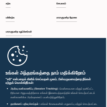
கற்க
செயலகம்
பங்கேற்க
பாராளுமன்ற நேரலை
பாராளுமன்ற உறுப்பினர்கள்
முதற்பக்கம்
பாராளுமன்ற கையடக்க செயலி
உங்கள் அந்தரங்கத்தை நாம் மதிக்கிறோம்
"சரி" என்பதைக் கிளிக் செய்வதன் மூலம், பின்வருவனவற்றை நீங்கள்
ஏற்றுக் கொள்கிறீர்கள்:
அமர்வு கண்காணிப்பு (Session Tracking):
மென்மையான மற்றும் தனிப்பட்ட
ரீதியான அனுபவத்திற்காக எங்கள் இணையத்தளத்தில் உங்கள் செயற்பாட்டைக்
எம்மை பின்தொடர்க :
கண்காணிக்க அமர்வுகளைப் பயன்படுத்துகிறோம்.
தரவினைப் பதிவு செய்தல் :
எங்கள் சேவைகளின் பாதுகாப்பு மற்றும் செயற்பாட்டை