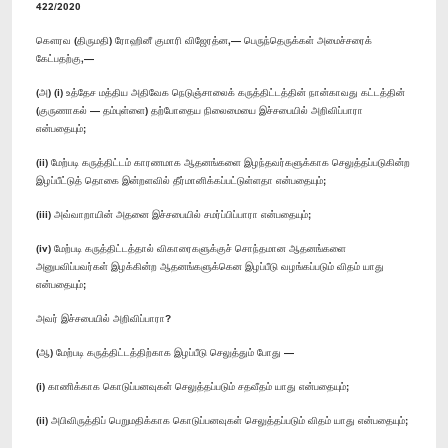
422/2020
கௌரவ (திருமதி) ரோஹினீ குமாரி விஜேரத்ன,— பெருந்தெருக்கள் அமைச்சரைக்
கேட்பதற்கு,—
(அ) (i) உத்தேச மத்திய அதிவேக நெடுஞ்சாலைக் கருத்திட்டத்தின் நான்காவது கட்டத்தின்
(குருணாகல் — தம்புள்ளை) தற்போதைய நிலைமையை இச்சபையில் அறிவிப்பாரா
என்பதையும்;
(ii) மேற்படி கருத்திட்டம் காரணமாக ஆதனங்களை இழந்தவர்களுக்காக செலுத்தப்படுகின்ற
இழப்பீட்டுத் தொகை இன்றளவில் தீர்மானிக்கப்பட்டுள்ளதா என்பதையும்;
(iii) அவ்வாறாயின் அதனை இச்சபையில் சமர்ப்பிப்பாரா என்பதையும்;
(iv) மேற்படி கருத்திட்டத்தால் விகாரைகளுக்குச் சொந்தமான ஆதனங்களை
அனுபவிப்பவர்கள் இழக்கின்ற ஆதனங்களுக்கென இழப்பீடு வழங்கப்படும் விதம் யாது
என்பதையும்;
அவர் இச்சபையில் அறிவிப்பாரா?
(ஆ) மேற்படி கருத்திட்டத்திற்காக இழப்பீடு செலுத்தும் போது —
(i) காணிக்காக கொடுப்பனவுகள் செலுத்தப்படும் சதவீதம் யாது என்பதையும்;
(ii) அபிவிருத்திப் பெறுமதிக்காக கொடுப்பனவுகள் செலுத்தப்படும் விதம் யாது என்பதையும்;