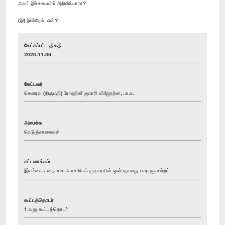
அவர் இச்சபையில் அறிவிப்பாரா?
(இ) இன்றேல், ஏன்?
கேட்கப்பட்ட திகதி
2020-11-06
கேட்டவர்
கௌரவ (திருமதி) ரோஹினீ குமாரி விஜேரத்ன, பா.உ.
அமைச்சு
நெடுஞ்சாலைகள்
சட்டவாக்கம்
இலங்கை சனநாயக சோசலிசக் குடியரசின் ஒன்பதாவது பாராளுமன்றம்
கூட்டத்தொடர்
1 வது கூட்டத்தொடர்