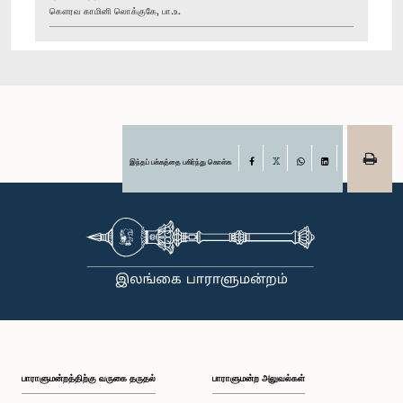
கௌரவ காமினி லொக்குகே, பா.உ.
இந்தப் பக்கத்தை பகிர்ந்து கொள்க
Facebook
X
WhatsApp
LinkedIn
பாராளுமன்றத்திற்கு வருகை தருதல்
பாராளுமன்ற அலுவல்கள்