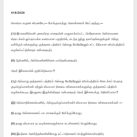
418/2020
கௌரவ வருண லியனகே,— போக்குவரத்து அமைச்சரைக் கேட்பதற்கு,—
(அ) (i) களனிவெளி புகையிரத பாதையின் பாதுகாக்கப்பட்ட பிரதேசமான அவிசாவளை
தொடக்கம் ஓப்பநாயக்க வரையான பகுதியில், கடந்த ஐந்து தசாப்தங்களுக்குள் அங்கு
வசிக்கும் மக்களுக்கு குத்தகை பத்திரம் அல்லது வேறேதேனும் சட்ட ரீதியான உரிமப்பத்திரம்
வழங்கப்பட்டுள்ளதா என்பதையும்;
(ii) ஆமெனில், அவ்வெண்ணிக்கை யாதென்பதையும்;
அவர் இச்சபையில் குறிப்பிடுவாரா?
(ஆ) அவ்வாறு குத்தகைப் பத்திரம் அல்லது வேறேதேனும் உரிமப்பத்திரம் கிடைக்கப் பெறாத
குடியிருப்பாளர்கள் மற்றும் வியாபார நிலைய உரிமையாளர்களுக்கு குத்தகைப் பத்திரம்
வழங்கக்கூடிய இயலுமை இருக்கின்றதா என்பதையும் அவர் இச்சபைக்கு அறிவிப்பாரா?
(இ) அவ்வாறில்லையெனில், அக்குடியிருப்பாளர்கள்/ வியாபார நிலைய உரிமையாளர்கள் —
(i) தமது பிள்ளைகளைப் பாடசாலைக்குச் சோ்க்கும்போது;
(ii) தமது வியாபார நடவடிக்கைகளுக்காக கடன்களைப் பெறும்போது;
(iii) இயற்கை அனர்த்தங்களின்போது நட்டஈடுகளைப் பெற்றுக்கொள்வதில்;