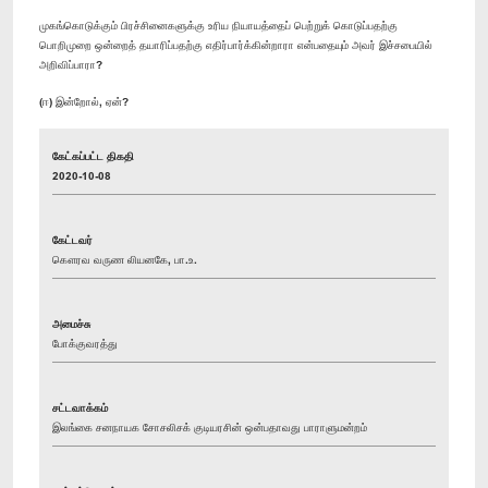
முகங்கொடுக்கும் பிரச்சினைகளுக்கு உரிய நியாயத்தைப் பெற்றுக் கொடுப்பதற்கு
பொறிமுறை ஒன்றைத் தயாரிப்பதற்கு எதிர்பார்க்கின்றாரா என்பதையும் அவர் இச்சபையில்
அறிவிப்பாரா?
(ஈ) இன்றோல், ஏன்?
கேட்கப்பட்ட திகதி
2020-10-08
கேட்டவர்
கௌரவ வருண லியனகே, பா.உ.
அமைச்சு
போக்குவரத்து
சட்டவாக்கம்
இலங்கை சனநாயக சோசலிசக் குடியரசின் ஒன்பதாவது பாராளுமன்றம்