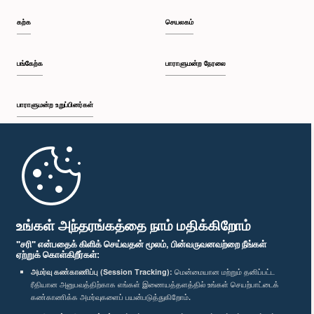
கற்க
செயலகம்
பங்கேற்க
பாராளுமன்ற நேரலை
பாராளுமன்ற உறுப்பினர்கள்
முதற்பக்கம்
பாராளுமன்ற கையடக்க செயலி
உங்கள் அந்தரங்கத்தை நாம் மதிக்கிறோம்
"சரி" என்பதைக் கிளிக் செய்வதன் மூலம், பின்வருவனவற்றை நீங்கள்
ஏற்றுக் கொள்கிறீர்கள்:
அமர்வு கண்காணிப்பு (Session Tracking):
மென்மையான மற்றும் தனிப்பட்ட
ரீதியான அனுபவத்திற்காக எங்கள் இணையத்தளத்தில் உங்கள் செயற்பாட்டைக்
எம்மை பின்தொடர்க :
கண்காணிக்க அமர்வுகளைப் பயன்படுத்துகிறோம்.