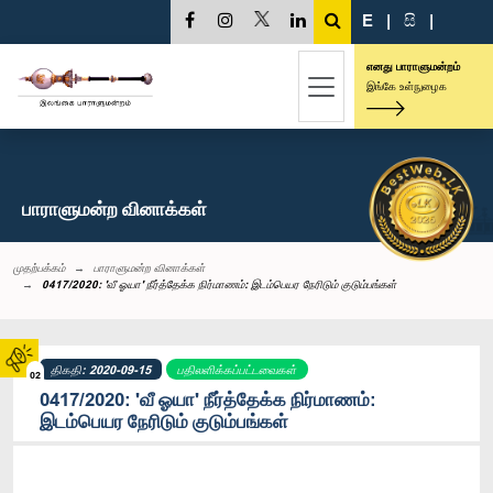
E
|
සි
|
எனது பாராளுமன்றம்
இங்கே உள்நுழைக
பாராளுமன்ற வினாக்கள்
முதற்பக்கம்
பாராளுமன்ற வினாக்கள்
0417/2020: 'வீ ஓயா' நீர்த்தேக்க நிர்மாணம்: இடம்பெயர நேரிடும் குடும்பங்கள்
திகதி: 2020-09-15
பதிலளிக்கப்பட்டவைகள்
02
0417/2020: 'வீ ஓயா' நீர்த்தேக்க நிர்மாணம்:
இடம்பெயர நேரிடும் குடும்பங்கள்