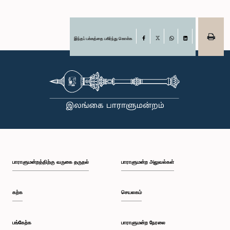
இந்தப் பக்கத்தை பகிர்ந்து கொள்க
Facebook
X
WhatsApp
LinkedIn
பாராளுமன்றத்திற்கு வருகை தருதல்
பாராளுமன்ற அலுவல்கள்
கற்க
செயலகம்
பங்கேற்க
பாராளுமன்ற நேரலை