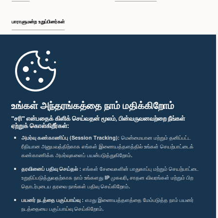
பாராளுமன்ற உறுப்பினர்கள்
முதற்பக்கம்
பாராளுமன்ற கையடக்க செயலி
உங்கள் அந்தரங்கத்தை நாம் மதிக்கிறோம்
"சரி" என்பதைக் கிளிக் செய்வதன் மூலம், பின்வருவனவற்றை நீங்கள்
ஏற்றுக் கொள்கிறீர்கள்:
அமர்வு கண்காணிப்பு (Session Tracking):
மென்மையான மற்றும் தனிப்பட்ட
ரீதியான அனுபவத்திற்காக எங்கள் இணையத்தளத்தில் உங்கள் செயற்பாட்டைக்
எம்மை பின்தொடர்க :
கண்காணிக்க அமர்வுகளைப் பயன்படுத்துகிறோம்.
தரவினைப் பதிவு செய்தல் :
எங்கள் சேவைகளின் பாதுகாப்பு மற்றும் செயற்பாட்டை
விருதுகள்
உறுதிப்படுத்துவதற்காக நாம் உங்களது IP முகவரி, சாதன விவரங்கள் மற்றும் பிற
தொடர்புடைய தரவை நாங்கள் பதிவு செய்கிறோம்.
பயனர் நடத்தை பகுப்பாய்வு :
எமது இணையத்தளத்தை மேம்படுத்த நாம் பயனர்
தனியுரிமைக் கொள்கை
நடத்தையை பகுப்பாய்வு செய்கிறோம்.