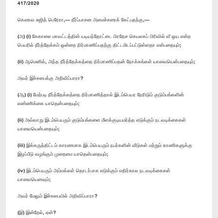
417/2020
கௌரவ சுஜித் பெரேரா,— நீர்ப்பாசன அமைச்சரைக் கேட்பதற்கு,—
(அ) (i) கேகாலை மாவட்டத்தின் யடியந்தோட்டை பிரதேச செயலகப் பிரிவில் வீ ஒய என்ற
பெயரில் நீர்த்தேக்கம் ஒன்றை நிர்மாணிப்பதற்கு திட்டமிடப்பட்டுள்ளதா என்பதையும்;
(ii) ஆமெனில், அந்த நீர்த்தேக்கத்தை நிர்மாணிப்பதன் நோக்கங்கள் யாவையென்பதையும்;
அவர் இச்சபைக்கு அறிவிப்பாரா?
(ஆ) (i) மேற்படி நீர்த்தேக்கத்தை நிர்மாணித்தால் இடம்பெயர நேரிடும் குடும்பங்களின்
எண்ணிக்கை யாதென்பதையும்;
(ii) அவ்வாறு இடம்பெயரும் குடும்பங்களை மீளக்குடியமர்த்த எடுக்கும் நடவடிக்கைகள்
யாவையென்பதையும்;
(iii) இக்கருத்திட்டம் காரணமாக இடம்பெயரும் நபர்களின் வீடுகள் மற்றும் காணிகளுக்கு
இழப்பீடு வழங்கும் முறைமை யாதென்பதையும்;
(iv) இடம்பெயரும் அம்மக்கள் தொடர்பாக எடுக்கும் எதிர்கால நடவடிக்கைகள்
யாவையெனவும்;
அவர் மேலும் இச்சபையில் அறிவிப்பாரா?
(இ) இன்றேல், ஏன்?