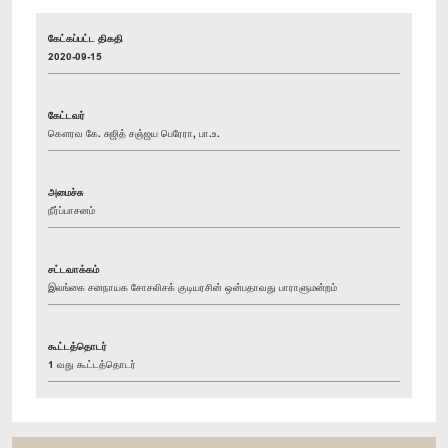
கேட்கப்பட்ட திகதி
2020-09-15
கேட்டவர்
கௌரவ கே. சுஜித் சஞ்ஜய பெரேரா, பா.உ.
அமைச்சு
நீர்ப்பாசனம்
சட்டவாக்கம்
இலங்கை சனநாயக சோசலிசக் குடியரசின் ஒன்பதாவது பாராளுமன்றம்
கூட்டத்தொடர்
1 வது கூட்டத்தொடர்