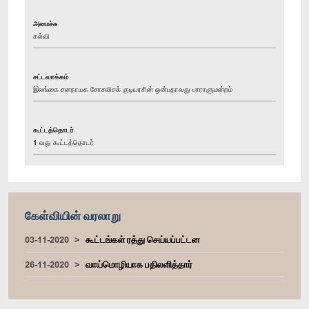
அமைச்சு
கல்வி
சட்டவாக்கம்
இலங்கை சனநாயக சோசலிசக் குடியரசின் ஒன்பதாவது பாராளுமன்றம்
கூட்டத்தொடர்
1 வது கூட்டத்தொடர்
கேள்வியின் வரலாறு
03-11-2020
கூட்டங்கள் ரத்து செய்யப்பட்டன
26-11-2020
வாய்மொழியாக பதிலளித்தார்