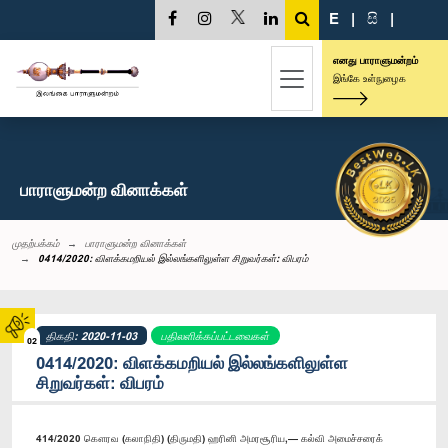
E
|
සි
|
எனது பாராளுமன்றம்
இங்கே உள்நுழைக
பாராளுமன்ற வினாக்கள்
முதற்பக்கம்
பாராளுமன்ற வினாக்கள்
0414/2020: விளக்கமறியல் இல்லங்களிலுள்ள சிறுவர்கள்: விபரம்
திகதி: 2020-11-03
பதிலளிக்கப்பட்டவைகள்
02
0414/2020: விளக்கமறியல் இல்லங்களிலுள்ள
சிறுவர்கள்: விபரம்
414/2020 கௌரவ (கலாநிதி) (திருமதி) ஹரினி அமரசூரிய,— கல்வி அமைச்சரைக்