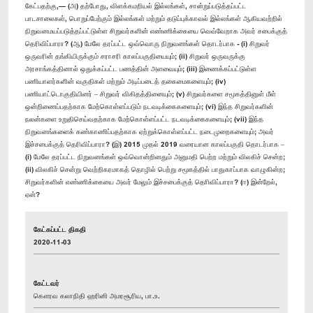
கேட்பதற்கு,— (அ) தற்போது, விளக்கமறியல் இல்லங்கள், சான்றுப்படுத்தப்பட்ட
பாடசாலைகள், பொறுப்பேற்கும் இல்லங்கள் மற்றும் தடுப்புக்காவல் இல்லங்கள் ஆகியவற்றில்
நிறுவனமயப்படுத்தப்பட்டுள்ள சிறுவர்களின் எண்ணிக்கையை வெவ்வேறாக அவர் சபைக்குத்
தெரிவிப்பாரா? (ஆ) மேலே தரப்பட்ட ஒவ்வொரு நிறுவனங்கள் தொடர்பாக - (i) சிறுவர்
ஒருவரின் தங்கியிருக்கும் சராசரி காலப்பகுதியையும்; (ii) சிறுவர் ஒருவருக்கு
அரசாங்கத்தினால் ஒதுக்கப்பட்ட பணத்தின் அளவையும்; (iii) இணைக்கப்பட்டுள்ள
பணியாளர்களின் வகுதிகள் மற்றும் அடிப்படைத் தகைமைகளையும்; (iv)
பணியாட்டொகுதியினர் – சிறுவர் விகிதத்தினையும்; (v) சிறுவர்களை சமூகத்தினுள் மீள்
ஒன்றிணைப்பதற்காக மேற்கொள்ளப்படும் நடவடிக்கைகளையும்; (vi) இந்த சிறுவர்களின்
நலன்களை உறுதிசெய்வதற்காக மேற்கொள்ளப்பட்ட நடவடிக்கைகளையும்; (vii) இந்த
நிறுவனங்களைக் கண்காணிப்பதற்காக ஏற்றுக்கொள்ளப்பட்ட நடைமுறைகளையும்; அவர்
இச்சபைக்குத் தெரிவிப்பாரா? (இ) 2015 முதல் 2019 வரையான காலப்பகுதி தொடர்பாக –
(i) மேலே தரப்பட்ட நிறுவனங்கள் ஒவ்வொன்றினதும் அனுமதி பெற்ற மற்றும் விலகிச் சென்ற;
(ii) விலகிச் சென்று வெற்றிகரமாகத் தொழில் பெற்று சமூகத்தில் பாதுகாப்பாக வாழுகின்ற;
சிறுவர்களின் எண்ணிக்கையை அவர் மேலும் இச்சபைக்குத் தொிவிப்பாரா? (ஈ) இன்றேல்,
ஏன்?
கேட்கப்பட்ட திகதி
2020-11-03
கேட்டவர்
கௌரவ கலாநிதி ஹரினி அமரசூரிய, பா.உ.