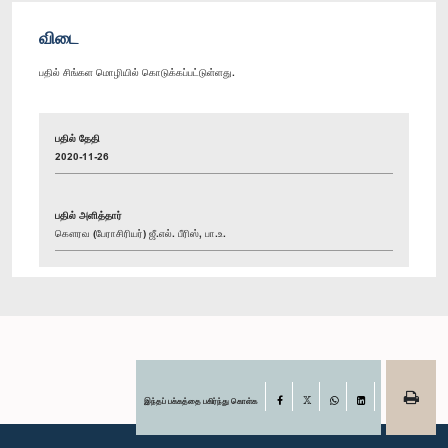
விடை
பதில் சிங்கள மொழியில் கொடுக்கப்பட்டுள்ளது.
பதில் தேதி
2020-11-26
பதில் அளித்தார்
கௌரவ (பேராசிரியர்) ஜீ.எல். பீரிஸ், பா.உ.
இந்தப் பக்கத்தை பகிர்ந்து கொள்க
Facebook
X
WhatsApp
LinkedIn