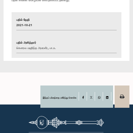
பதில் தேதி
2021-10-21
பதில் அளித்தார்
கௌரவ மஹிந்த அமரவீர, பா.உ.
இந்தப் பக்கத்தை பகிர்ந்து கொள்க
Facebook
X
WhatsApp
LinkedIn