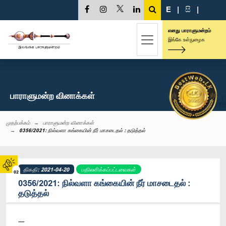
E
|
සි
|
எனது பாராளுமன்றம்
இங்கே உள்நுழைக
பாராளுமன்ற வினாக்கள்
முதற்பக்கம்
பாராளுமன்ற வினாக்கள்
0356/2021: நில்வளா கங்கையின் நீர் மாசடைதல் : தடுத்தல்
திகதி: 2021-04-20
பதிலளிக்கப்பட்டவைகள்
02
0356/2021: நில்வளா கங்கையின் நீர் மாசடைதல் :
தடுத்தல்
----