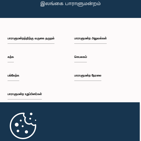
பாராளுமன்றத்திற்கு வருகை தருதல்
பாராளுமன்ற அலுவல்கள்
கற்க
செயலகம்
பங்கேற்க
பாராளுமன்ற நேரலை
பாராளுமன்ற உறுப்பினர்கள்
முதற்பக்கம்
பாராளுமன்ற கையடக்க செயலி