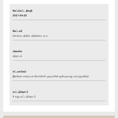
கேட்கப்பட்ட திகதி
2021-04-20
கேட்டவர்
கௌரவ புத்திக பத்திறண, பா.உ.
அமைச்சு
சுற்றாடல்
சட்டவாக்கம்
இலங்கை சனநாயக சோசலிசக் குடியரசின் ஒன்பதாவது பாராளுமன்றம்
கூட்டத்தொடர்
1 வது கூட்டத்தொடர்