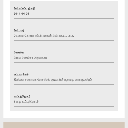
கேட்கப்பட்ட திகதி
2011-04-05
கேட்டவர்
கௌரவ கௌரவ எம்.ரி. ஹஸன் அலி, பா.உ.,, பா.உ.
அமைச்சு
பிரதம அமைச்சர் அலுவலகம்
சட்டவாக்கம்
இலங்கை சனநாயக சோசலிசக் குடியரசின் ஏழாவது பாராளுமன்றம்
கூட்டத்தொடர்
1 வது கூட்டத்தொடர்