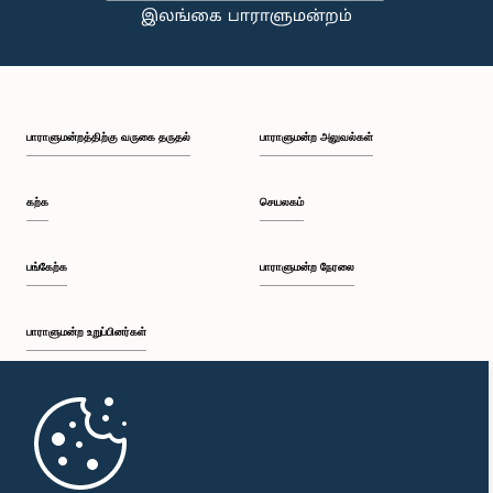
பாராளுமன்றத்திற்கு வருகை தருதல்
பாராளுமன்ற அலுவல்கள்
கற்க
செயலகம்
பங்கேற்க
பாராளுமன்ற நேரலை
பாராளுமன்ற உறுப்பினர்கள்
முதற்பக்கம்
பாராளுமன்ற கையடக்க செயலி