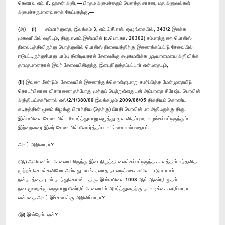
கெளரவ எம். ரீ. ஹசன் அலி,— பிரதம அமைச்சரும் பெளத்த சாசன, மத அலுவல்கள்
அமைச்சருமானவரைக் கேட்பதற்கு,—
(அ) (i) சம்மாந்துறை, இலக்கம் 3, எம்.பீ.சீ.எஸ். ஒழுங்கையில், 343/2 இலக்க
முகவரியில் வதியும், திரு.ஏ.எம்.இஸ்மயில் (உ.பொ.கா. 20302) சம்மாந்துறை பொலிஸ்
நிலையத்திலிருந்து பொத்துவில் பொலிஸ் நிலையத்திற்கு இணைக்கப்பட்டு சேவையில்
ஈடுபட்டிருந்துபோது பாம்பு தீண்டியதால் சேவைக்கு சமூகமளிக்க முடியாமையை அறிவிக்க
தாமதமானதால் இவர் சேவையிலிருந்து இடைநிறுத்தப்பட்டார் என்பதையும்,
(ii) இவரை மீண்டும் சேவையில் இணைத்துக்கொள்ளுமாறு சமர்ப்பித்த மேன்முறையீடு
தொடர்பிலான விசாரணை தற்போது முற்றுப் பெற்றுள்ளதுடன் அம்பாறை சிரேஷ்ட பொலிஸ்
அத்தியட்சகரினால் எஸ்/2/1/380/09 இலக்கமும் 2009/06/05 திகதியும் கொண்ட
கடிதத்தின் மூலம் கிழக்கு பிராந்திய (தெற்கு) பிரதி பொலிஸ் மா அதிபருக்கு திரு.
இஸ்மயிலை சேவையில் மீளமர்த்துமாறு எழுத்து மூல விதப்புரை வழங்கப்பட்டிருந்தும்
இற்றைவரை இவர் சேவையில் மீளமர்த்தப்படவில்லை என்பதையும்,
அவர் அறிவாரா?
(ஆ) ஆமெனில், சேவையிலிருந்து இடைநிறுத்தி வைக்கப்பட்டிருந்த காலத்தில் எந்தவித
குற்றச் செயல்களிலோ அல்லது பயங்கரவாத நடவடிக்கைகளிலோ ஈடுபடாமல்
நன்நடத்தையுடன் நடந்துகொண்ட திரு. இஸ்மயிலை 1998 ஆம் ஆண்டு முதல்
நடைமுறைக்கு வருமாறு மீண்டும் சேவையில் அமர்த்துவதற்கு நடவடிக்கை எடுப்பாரா
என்பதை அவர் இச்சபைக்கு அறிவிப்பாரா?
(இ) இன்றேல், ஏன்?