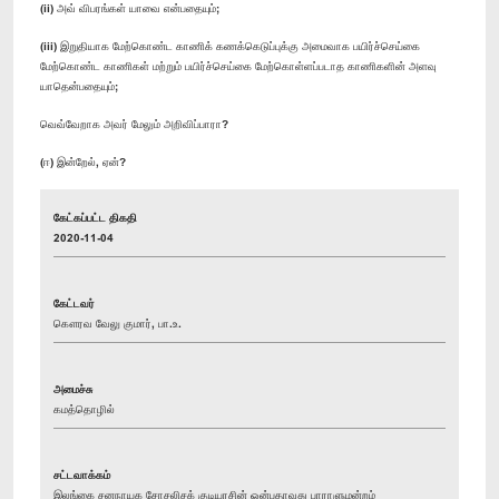
(ii) அவ் விபரங்கள் யாவை என்பதையும்;
(iii) இறுதியாக மேற்கொண்ட காணிக் கணக்கெடுப்புக்கு அமைவாக பயிர்ச்செய்கை
மேற்கொண்ட காணிகள் மற்றும் பயிர்ச்செய்கை மேற்கொள்ளப்படாத காணிகளின் அளவு
யாதென்பதையும்;
வெவ்வேறாக அவர் மேலும் அறிவிப்பாரா?
(ஈ) இன்றேல், ஏன்?
கேட்கப்பட்ட திகதி
2020-11-04
கேட்டவர்
கௌரவ வேலு குமார், பா.உ.
அமைச்சு
கமத்தொழில்
சட்டவாக்கம்
இலங்கை சனநாயக சோசலிசக் குடியரசின் ஒன்பதாவது பாராளுமன்றம்