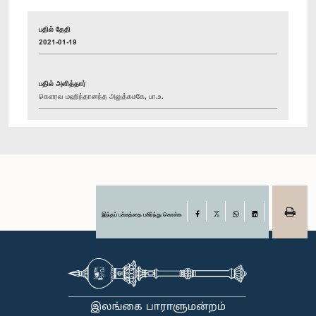
பதில் தேதி
2021-01-19
பதில் அளித்தார்
கௌரவ மஹிந்தானந்த அலுத்கமகே, பா.உ.
இந்தப் பக்கத்தை பகிர்ந்து கொள்க
Facebook
X
WhatsApp
LinkedIn