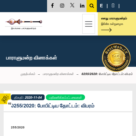
E
|
සි
|
எனது பாராளுமன்றம்
இங்கே உள்நுழைக
பாராளுமன்ற வினாக்கள்
முதற்பக்கம்
பாராளுமன்ற வினாக்கள்
0255/2020: போபிட்டிய தோட்டம்: விபரம்
திகதி: 2020-11-04
பதிலளிக்கப்பட்டவைகள்
02
0255/2020: போபிட்டிய தோட்டம்: விபரம்
255/2020