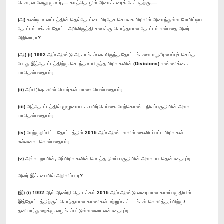
கெளரவ வேலு குமார்,— கமத்தொழில் அமைச்சரைக் கேட்பதற்கு,—
(அ) கண்டி மாவட்டத்தின் தெல்தோட்டை பிரதேச செயலக பிரிவில் அமைந்துள்ள போபிட்டிய
தோட்டம் மக்கள் தோட்ட அபிவிருத்தி சபைக்கு சொந்தமான தோட்டம் என்பதை அவர்
அறிவாரா?
(ஆ) (i) 1992 ஆம் ஆண்டு அரசாங்கம் வசமிருந்த தோட்டங்களை மறுசீரமைப்புச் செய்த
போது இத்தோட்டத்திற்கு சொந்தமாயிருந்த பிரிவுகளின் (Divisions) எண்ணிக்கை
யாதென்பதையும்;
(ii) அப்பிரிவுகளின் பெயர்கள் யாவையென்பதையும்;
(iii) அத்தோட்டத்தில் முழுமையாக பயிர்செய்கை மேற்கொண்ட நிலப்பகுதியின் அளவு
யாதென்பதையும்;
(iv) மேற்குறிப்பிட்ட தோட்டத்தில் 2015 ஆம் ஆண்டளவில் கைவிடப்பட்ட பிரிவுகள்
உள்ளனவாவென்பதையும்;
(v) அவ்வாறாயின், அப்பிரிவுகளின் மொத்த நிலப் பகுதியின் அளவு யாதென்பதையும்;
அவர் இச்சபையில் அறிவிப்பார?
(இ) (i) 1992 ஆம் ஆண்டு தொடக்கம் 2015 ஆம் ஆண்டு வரையான காலப்பகுதியில்
இத்தோட்டத்திற்குச் சொந்தமான காணிகள் மற்றும் கட்டடங்கள் வெளித்தரப்பிற்கு/
தனியார்துறைக்கு வழங்கப்பட்டுள்ளனவா என்பதையும்;