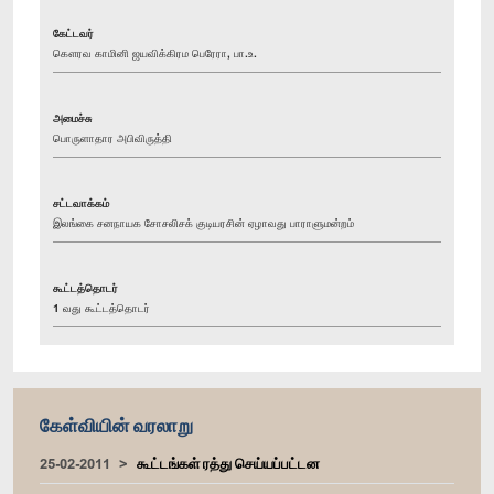
கேட்டவர்
கௌரவ காமினி ஜயவிக்கிரம பெரேரா, பா.உ.
அமைச்சு
பொருளாதார அபிவிருத்தி
சட்டவாக்கம்
இலங்கை சனநாயக சோசலிசக் குடியரசின் ஏழாவது பாராளுமன்றம்
கூட்டத்தொடர்
1 வது கூட்டத்தொடர்
கேள்வியின் வரலாறு
25-02-2011
கூட்டங்கள் ரத்து செய்யப்பட்டன