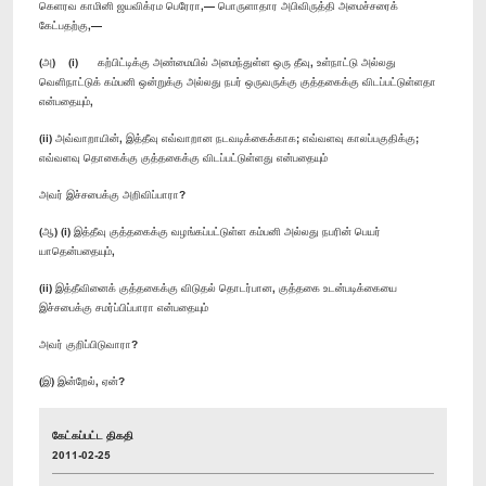
கெளரவ காமினி ஜயவிக்ரம பெரேரா,— பொருளாதார அபிவிருத்தி அமைச்சரைக்
கேட்பதற்கு,—
(அ) (i) கற்பிட்டிக்கு அண்மையில் அமைந்துள்ள ஒரு தீவு, உள்நாட்டு அல்லது
வெளிநாட்டுக் கம்பனி ஒன்றுக்கு அல்லது நபர் ஒருவருக்கு குத்தகைக்கு விடப்பட்டுள்ளதா
என்பதையும்,
(ii) அவ்வாறாயின், இத்தீவு எவ்வாறான நடவடிக்கைக்காக; எவ்வளவு காலப்பகுதிக்கு;
எவ்வளவு தொகைக்கு குத்தகைக்கு விடப்பட்டுள்ளது என்பதையும்
அவர் இச்சபைக்கு அறிவிப்பாரா?
(ஆ) (i) இத்தீவு குத்தகைக்கு வழங்கப்பட்டுள்ள கம்பனி அல்லது நபரின் பெயர்
யாதென்பதையும்,
(ii) இத்தீவினைக் குத்தகைக்கு விடுதல் தொடர்பான, குத்தகை உடன்படிக்கையை
இச்சபைக்கு சமர்ப்பிப்பாரா என்பதையும்
அவர் குறிப்பிடுவாரா?
(இ) இன்றேல், ஏன்?
கேட்கப்பட்ட திகதி
2011-02-25