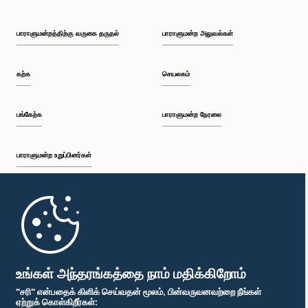
பாராளுமன்றத்திற்கு வருகை தருதல்
பாராளுமன்ற அலுவல்கள்
கற்க
செயலகம்
பங்கேற்க
பாராளுமன்ற நேரலை
பாராளுமன்ற உறுப்பினர்கள்
முதற்பக்கம்
பாராளுமன்ற கையடக்க செயலி
உங்கள் அந்தரங்கத்தை நாம் மதிக்கிறோம்
"சரி" என்பதைக் கிளிக் செய்வதன் மூலம், பின்வருவனவற்றை நீங்கள்
ஏற்றுக் கொள்கிறீர்கள்: