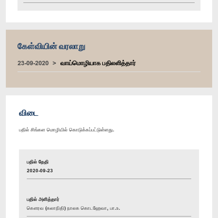
கேள்வியின் வரலாறு
23-09-2020
வாய்மொழியாக பதிலளித்தார்
விடை
பதில் சிங்கள மொழியில் கொடுக்கப்பட்டுள்ளது.
பதில் தேதி
2020-09-23
பதில் அளித்தார்
கௌரவ (கலாநிதி) நாலக கொடஹேவா, பா.உ.