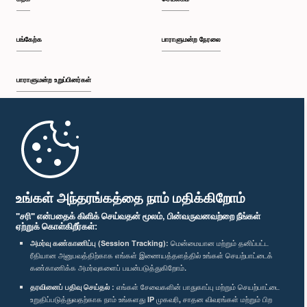
பங்கேற்க
பாராளுமன்ற நேரலை
பாராளுமன்ற உறுப்பினர்கள்
முதற்பக்கம்
பாராளுமன்ற கையடக்க செயலி
உங்கள் அந்தரங்கத்தை நாம் மதிக்கிறோம்
"சரி" என்பதைக் கிளிக் செய்வதன் மூலம், பின்வருவனவற்றை நீங்கள்
ஏற்றுக் கொள்கிறீர்கள்:
அமர்வு கண்காணிப்பு (Session Tracking):
மென்மையான மற்றும் தனிப்பட்ட
ரீதியான அனுபவத்திற்காக எங்கள் இணையத்தளத்தில் உங்கள் செயற்பாட்டைக்
எம்மை பின்தொடர்க :
கண்காணிக்க அமர்வுகளைப் பயன்படுத்துகிறோம்.
தரவினைப் பதிவு செய்தல் :
எங்கள் சேவைகளின் பாதுகாப்பு மற்றும் செயற்பாட்டை
விருதுகள்
உறுதிப்படுத்துவதற்காக நாம் உங்களது IP முகவரி, சாதன விவரங்கள் மற்றும் பிற