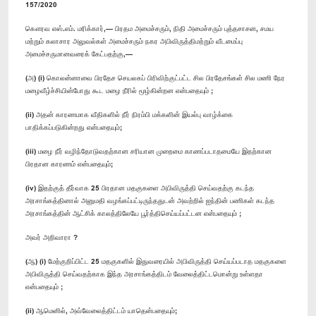
157/2020
கௌரவ எஸ்.எம். மரிக்கார்,— ​பிரதம அமைச்சரும், நிதி அமைச்சரும் புத்தசாசன, சமய
மற்றும் கலாசார அலுவல்கள் அமைச்சரும் நகர அபிவிருத்திமற்றும் வீடமைப்பு
அமைச்சருமானவரைக் கேட்பதற்கு,—
(அ) (i) கொலன்னாவை பிரதேச செயலகப் பிரிவிற்குட்பட்ட சில பிரதேசங்கள் சில மணி நேர
மழைவீழ்ச்சியின்போது கூட மழை நீரில் மூழ்கின்றன என்பதையும் ;
(ii) அதன் காரணமாக வீதிகளில் நீர் நிரம்பி மக்களின் இயல்பு வாழ்க்கை
பாதிக்கப்படுகின்றது என்பதையும்;
(iii) மழை நீர் வழிந்தோடுவதற்கான சரியான முறைமை காணப்படாதமையே இதற்கான
பிரதான காரணம் என்பதையும்;
(iv) இதற்குத் தீர்வாக 25 பிரதான மதகுகளை அபிவிருத்தி செய்வதற்கு கடந்த
அரசாங்கத்தினால் அனுமதி வழங்கப்பட்டிருந்ததுடன் அவற்றில் ஐந்தின் பணிகள் கடந்த
அரசாங்கத்தின் ஆட்சிக் காலத்திலேயே பூர்த்திசெய்யப்பட்டன என்பதையும் ;
அவர் அறிவாரா ?
(ஆ) (i) மேற்குறிப்பிட்ட 25 மதகுகளில் இதுவரையில் அபிவிருத்தி செய்யப்படாத மதகுகளை
அபிவிருத்தி செய்வதற்காக இந்த அரசாங்கத்திடம் வேலைத்திட்டமொன்று உள்ளதா
என்பதையும் ;
(ii) ஆமெனில், அவ்வேலைத்திட்டம் யாதென்பதையும்;