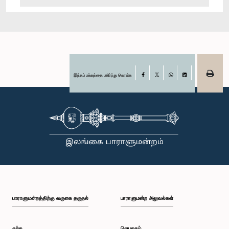
இந்தப் பக்கத்தை பகிர்ந்து கொள்க
Facebook
X
WhatsApp
LinkedIn
பாராளுமன்றத்திற்கு வருகை தருதல்
பாராளுமன்ற அலுவல்கள்
கற்க
செயலகம்