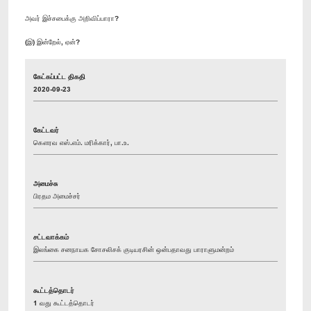
அவர் இச்சபைக்கு அறிவிப்பாரா?
(இ) இன்றேல், ஏன்?
கேட்கப்பட்ட திகதி
2020-09-23
கேட்டவர்
கௌரவ எஸ்.எம். மரிக்கார், பா.உ.
அமைச்சு
பிரதம அமைச்சர்
சட்டவாக்கம்
இலங்கை சனநாயக சோசலிசக் குடியரசின் ஒன்பதாவது பாராளுமன்றம்
கூட்டத்தொடர்
1 வது கூட்டத்தொடர்