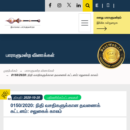
E
|
සි
|
எனது பாராளுமன்றம்
இங்கே உள்நுழைக
பாராளுமன்ற வினாக்கள்
முதற்பக்கம்
பாராளுமன்ற வினாக்கள்
0150/2020: நிதி வசதிகளுக்கான தவணைக் கட்டனம்: சலுகைக் காலம்
திகதி: 2020-10-20
பதிலளிக்கப்பட்டவைகள்
02
0150/2020: நிதி வசதிகளுக்கான தவணைக்
கட்டனம்: சலுகைக் காலம்