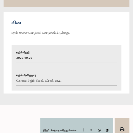
விடை
பதில் சிங்கள மொழியில் கொடுக்கப்பட்டுள்ளது.
பதில் தேதி
2020-10-20
பதில் அளித்தார்
கௌரவ அஜித் நிவாட் கப்ரால், பா.உ.
இந்தப் பக்கத்தை பகிர்ந்து கொள்க
Facebook