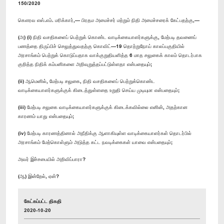
150/2020
கௌரவ எஸ்.எம். மரிக்கார்,— பிரதம அமைச்சர் மற்றும் நிதி அமைச்சரைக் கேட்பதற்கு,—
(அ) (i) நிதி வசதிகளைப் பெற்றுக் கொண்ட வாடிக்கையாளர்களுக்கு, மேற்படி தவணைப்
பணத்தை திருப்பிச் செலுத்துவதற்கு கொவிட்—19 தொற்றுநோய் காலப்பகுதியில்
அரசாங்கம் பெற்றுக் கொடுப்பதாக வாக்குறுதியளித்த 6 மாத சலுகைக் காலம் தொடர்பாக
குறித்த நிதிக் கம்பனிகளை அறிவுறுத்தப்பட்டுள்ளதா என்பதையும்;
(ii) ஆமெனில், மேற்படி சலுகை, நிதி வசதிகளைப் பெற்றுக்கொண்ட
வாடிக்கையாளர்களுக்குக் கிடைத்துள்ளதை உறுதி செய்ய முடியுமா என்பதையும்;
(iii) மேற்படி சலுகை வாடிக்கையாளர்களுக்குக் கிடைக்கவில்லை எனின், அதற்கான
காரணம் யாது என்பதையும்;
(iv) மேற்படி காரணத்தினால் அநீதிக்கு ஆளாகியுள்ள வாடிக்கையாளர்கள் தொடர்பில்
அரசாங்கம் மேற்கொள்ளும் அடுத்த கட்ட நவடிக்கைகள் யாவை என்பதையும்;
அவர் இச்சபையில் அறிவிப்பாரா?
(ஆ) இன்றேல், ஏன்?
கேட்கப்பட்ட திகதி
2020-10-20