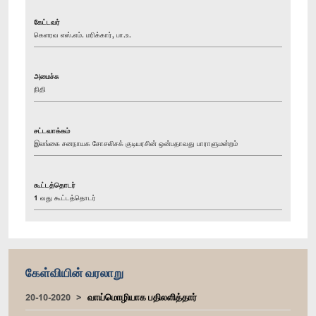
கேட்டவர்
கௌரவ எஸ்.எம். மரிக்கார், பா.உ.
அமைச்சு
நிதி
சட்டவாக்கம்
இலங்கை சனநாயக சோசலிசக் குடியரசின் ஒன்பதாவது பாராளுமன்றம்
கூட்டத்தொடர்
1 வது கூட்டத்தொடர்
கேள்வியின் வரலாறு
20-10-2020
வாய்மொழியாக பதிலளித்தார்