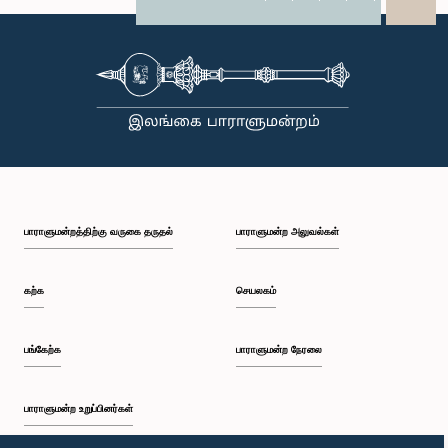
X
WhatsApp
LinkedIn
பாராளுமன்றத்திற்கு வருகை தருதல்
பாராளுமன்ற அலுவல்கள்
கற்க
செயலகம்
பங்கேற்க
பாராளுமன்ற நேரலை
பாராளுமன்ற உறுப்பினர்கள்