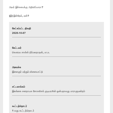
அவர் இச்சபைக்கு அறிவிப்பாரா?
(இ) இன்றேல், ஏன்?
கேட்கப்பட்ட திகதி
2020-10-07
கேட்டவர்
கௌரவ சாள்ஸ் நிர்மலநாதன், பா.உ.
அமைச்சு
இளைஞர் மற்றும் விளையாட்டு
சட்டவாக்கம்
இலங்கை சனநாயக சோசலிசக் குடியரசின் ஒன்பதாவது பாராளுமன்றம்
கூட்டத்தொடர்
1 வது கூட்டத்தொடர்