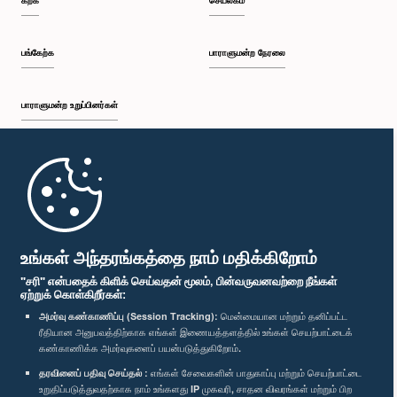
கற்க
செயலகம்
பங்கேற்க
பாராளுமன்ற நேரலை
பாராளுமன்ற உறுப்பினர்கள்
முதற்பக்கம்
பாராளுமன்ற கையடக்க செயலி
உங்கள் அந்தரங்கத்தை நாம் மதிக்கிறோம்
"சரி" என்பதைக் கிளிக் செய்வதன் மூலம், பின்வருவனவற்றை நீங்கள்
ஏற்றுக் கொள்கிறீர்கள்:
அமர்வு கண்காணிப்பு (Session Tracking):
மென்மையான மற்றும் தனிப்பட்ட
ரீதியான அனுபவத்திற்காக எங்கள் இணையத்தளத்தில் உங்கள் செயற்பாட்டைக்
எம்மை பின்தொடர்க :
கண்காணிக்க அமர்வுகளைப் பயன்படுத்துகிறோம்.
தரவினைப் பதிவு செய்தல் :
எங்கள் சேவைகளின் பாதுகாப்பு மற்றும் செயற்பாட்டை
விருதுகள்
உறுதிப்படுத்துவதற்காக நாம் உங்களது IP முகவரி, சாதன விவரங்கள் மற்றும் பிற