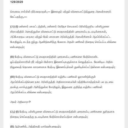
129/2020
கௌரவ சார்ள்ஸ் நிர்மலநாதன்,— இளைஞர் மற்றும் விளையாட்டுத்துறை அமைச்சரைக்
கேட்பதற்கு,—
(அ) (i) மன்னார் மாவட்டத்தின், மன்னார் பிரதேச செயலகப் பிரிவிற்குரிய பள்ளிமுனை
கிராமத்தில் அமைந்துள்ள விளையாட்டு மைதானத்தின் புனரமைப்பு நடவடிக்கைகள்,
அப்போதைய மாநகர மற்றும் மேல் மாகாண அபிவிருத்தி அமைச்சினால் ஆரம்பிக்கப்பட்ட
போதிலும், கடந்த ஐந்து ஆண்டுகளிற்கு மேலாக அதன் பணிகள் நிறைவு செய்யப்படவில்லை
என்பதையும்;
(ii) மேற்படி விளையாட்டு மைதானத்தின் புனரமைப்பு பணிகளை மேற்கொண்ட
ஒப்பந்தக்காரரின் நீர் மற்றும் மின்சார இணைப்புகளுக்காக செலுத்தப்பட வேண்டிய அதிக
நிலுவைத் தொகை காரணமாக மேற்படி இணைப்புக்கள் துண்டிக்கப்பட்டுள்ளன என்பதையும்;
(iii) மேற்படி விளையாட்டு மைதானத்தின் எஞ்சிய பணிகள் ஓராண்டுக்குள்
ஆரம்பிக்கப்படுமென நகர அபிவிருத்தி அதிகாரசபையின் உத்தியோகத்தர்கள் பல தடவை
தமக்கு வாக்குறுதி அளித்துள்ள போதிலும், இதுவரை குறித்த எஞ்சிய பணிகள்
ஆரம்பிக்கப்படவில்லை என்பதையும்;
அவர் அறிவாரா?
(ஆ) (i) மேற்படி பள்ளிமுனை விளையாட்டு மைதானத்தின் புனரமைப்பு பணிகளை துரிதமாக
நிறைவு செய்வதற்கு நடவடிக்கை மேற்கொள்ளப்படுமா என்பதையும்;
(ii) ஆமெனில், அத்திகதி யாதென்பதையும்;