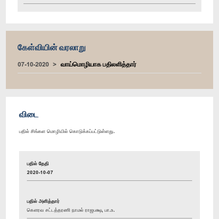
கேள்வியின் வரலாறு
07-10-2020
வாய்மொழியாக பதிலளித்தார்
விடை
பதில் சிங்கள மொழியில் கொடுக்கப்பட்டுள்ளது.
பதில் தேதி
2020-10-07
பதில் அளித்தார்
கௌரவ சட்டத்தரணி நாமல் ராஜபக்ஷ, பா.உ.