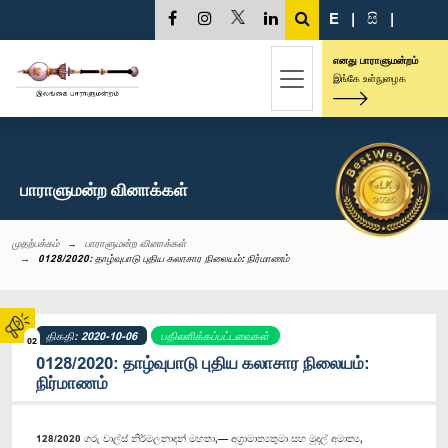
E
|
සි
|
எனது பாராளுமன்றம்
இங்கே உள்நுழைக
பாராளுமன்ற வினாக்கள்
முதற்பக்கம்
பாராளுமன்ற வினாக்கள்
0128/2020: தாழ்வுபாடு புதிய கலாசார நிலையம்: நிர்மாணம்
திகதி: 2020-10-06
பதிலளிக்கப்பட்டவைகள்
02
0128/2020: தாழ்வுபாடு புதிய கலாசார நிலையம்:
நிர்மாணம்
128/2020 ගරු චාල්ස් නිර්මලනාදන් මහතා,— අග්‍රාමාත්‍යතුමා සහ මුදල් අමාත්‍ය,