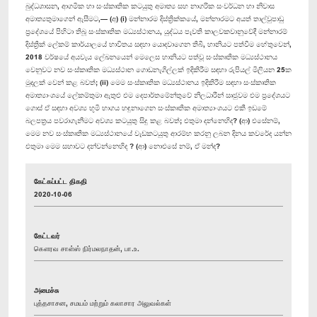
බුද්ධශාසන, ආගමික හා සංස්කෘතික කටයුතු අමාත්‍ය සහ නාගරික සංවර්ධන හා නිවාස
අමාත්‍යතුමාගෙන් ඇසීමට,— (අ) (i) මන්නාරම දිස්ත්‍රික්කයේ, මන්නාරමට අයත් තාල්වුපාඩු
ප්‍රදේශයේ පිහිටා තිබූ සංස්කෘතික මධ්‍යස්ථානය, යුද්ධය පැවති කාලවකවානුවේදී මන්නාරම්
දිස්ත්‍රික් ලේකම් කාර්යාලයේ භාවිතය සඳහා යොදවාගෙන තිබී, හානියට පත්වීම හේතුවෙන්,
2018 වර්ෂයේ අයවැය ලේඛනයෙන් මෙලෙස හානියට පත්වූ සංස්කෘතික මධ්‍යස්ථානය
වෙනුවට නව සංස්කෘතික මධ්‍යස්ථාන ගොඩනැගිල්ලක් ඉදිකිරීම සඳහා රුපියල් මිලියන 25ක
මුදලක් වෙන් කළ බවත්; (ii) මෙම සංස්කෘතික මධ්‍යස්ථානය ඉදිකිරීම සඳහා සංස්කෘතික
අමාත්‍යාංශයේ ලේකම්තුමා ඇතුළු එම දෙපාර්තමේන්තුවේ නිලධාරීන් ඍජුවම එම ප්‍රදේශයට
ගොස් ඒ සඳහා අවශ්‍ය භූමි භාගය හඳුනාගෙන සංස්කෘතික අමාත්‍යාංශයට එකී ඉඩමේ
බලපත්‍රය පවරාගැනීමට අවශ්‍ය කටයුතු සිදු කළ බවත්; එතුමා දන්නෙහිද? (ආ) එසේනම්,
මෙම නව සංස්කෘතික මධ්‍යස්ථානයේ වැඩකටයුතු ආරම්භ කරනු ලබන දිනය කවරේද යන්න
එතුමා මෙම සභාවට දන්වන්නෙහිද ? (ආ) නොඑසේ නම්, ඒ මන්ද?
கேட்கப்பட்ட திகதி
2020-10-06
கேட்டவர்
கௌரவ சாள்ஸ் நிர்மலநாதன், பா.உ.
அமைச்சு
புத்தசாசன, சமயம் மற்றும் கலாசார அலுவல்கள்