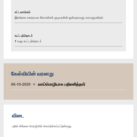
சட்டவாக்கம்
இலங்கை சனநாயக சோசலிசக் குடியரசின் ஒன்பதாவது பாராளுமன்றம்
கூட்டத்தொடர்
1 வது கூட்டத்தொடர்
கேள்வியின் வரலாறு
06-10-2020
வாய்மொழியாக பதிலளித்தார்
விடை
பதில் சிங்கள மொழியில் கொடுக்கப்பட்டுள்ளது.