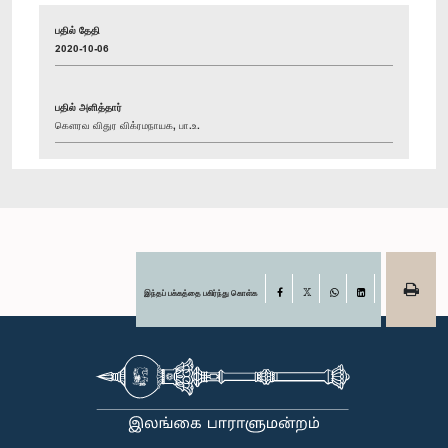
பதில் தேதி
2020-10-06
பதில் அளித்தார்
கௌரவ விதுர விக்ரமநாயக, பா.உ.
இந்தப் பக்கத்தை பகிர்ந்து கொள்க
Facebook
X
WhatsApp
LinkedIn