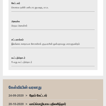
கேட்டவர்
கௌரவ நலீன் பண்டார ஜயமஹ, பா.உ.
அமைச்சு
பிரதம அமைச்சர்
சட்டவாக்கம்
இலங்கை சனநாயக சோசலிசக் குடியரசின் ஒன்பதாவது பாராளுமன்றம்
கூட்டத்தொடர்
1 வது கூட்டத்தொடர்
கேள்வியின் வரலாறு
24-09-2020
நேரம் கேட்டார்
20-10-2020
வாய்மொழியாக பதிலளித்தார்