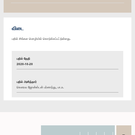
விடை
பதில் சிங்கள மொழியில் கொடுக்கப்பட்டுள்ளது.
பதில் தேதி
2020-10-20
பதில் அளித்தார்
கௌரவ ஜோன்ஸ்டன் பர்னாந்து, பா.உ.