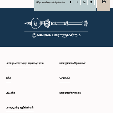
இந்தப் பக்கத்தை பகிர்ந்து கொள்க
Facebook
X
WhatsApp
LinkedIn
பாராளுமன்றத்திற்கு வருகை தருதல்
பாராளுமன்ற அலுவல்கள்
கற்க
செயலகம்
பங்கேற்க
பாராளுமன்ற நேரலை
பாராளுமன்ற உறுப்பினர்கள்