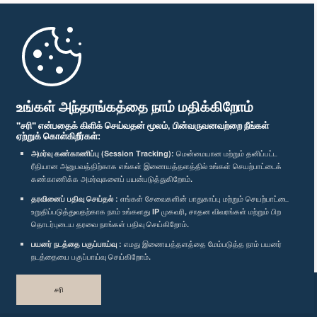
முதற்பக்கம்
பாராளுமன்ற கையடக்க செயலி
உங்கள் அந்தரங்கத்தை நாம் மதிக்கிறோம்
"சரி" என்பதைக் கிளிக் செய்வதன் மூலம், பின்வருவனவற்றை நீங்கள்
ஏற்றுக் கொள்கிறீர்கள்:
அமர்வு கண்காணிப்பு (Session Tracking):
மென்மையான மற்றும் தனிப்பட்ட
ரீதியான அனுபவத்திற்காக எங்கள் இணையத்தளத்தில் உங்கள் செயற்பாட்டைக்
எம்மை பின்தொடர்க :
கண்காணிக்க அமர்வுகளைப் பயன்படுத்துகிறோம்.
தரவினைப் பதிவு செய்தல் :
எங்கள் சேவைகளின் பாதுகாப்பு மற்றும் செயற்பாட்டை
விருதுகள்
உறுதிப்படுத்துவதற்காக நாம் உங்களது IP முகவரி, சாதன விவரங்கள் மற்றும் பிற
தொடர்புடைய தரவை நாங்கள் பதிவு செய்கிறோம்.
பயனர் நடத்தை பகுப்பாய்வு :
எமது இணையத்தளத்தை மேம்படுத்த நாம் பயனர்
தனியுரிமைக் கொள்கை
நடத்தையை பகுப்பாய்வு செய்கிறோம்.
பதிப்புரிமை © இலங்கை பாராளுமன்றம்.
சரி
முழுப்பதிப்புரிமையுடையது.
வடிவமைத்து உருவாக்கியது
TekGeeks