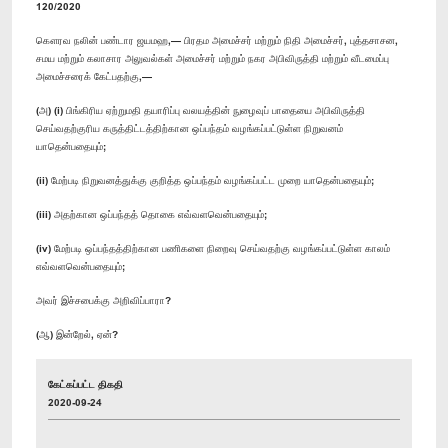
120/2020
கௌரவ நலின் பண்டார ஜயமஹ,— பிரதம அமைச்சர் மற்றும் நிதி அமைச்சர், புத்தசாசன,
சமய மற்றும் கலாசார அலுவல்கள் அமைச்சர் மற்றும் நகர அபிவிருத்தி மற்றும் வீடமைப்பு
அமைச்சரைக் கேட்பதற்கு,—
(அ) (i) பிங்கிரிய ஏற்றுமதி தயாரிப்பு வலயத்தின் நுழைவுப் பாதையை அபிவிருத்தி
செய்வதற்குரிய கருத்திட்டத்திற்கான ஒப்பந்தம் வழங்கப்பட்டுள்ள நிறுவனம்
யாதென்பதையும்;
(ii) மேற்படி நிறுவனத்துக்கு குறித்த ஒப்பந்தம் வழங்கப்பட்ட முறை யாதென்பதையும்;
(iii) அதற்கான ஒப்பந்தத் தொகை எவ்வளவென்பதையும்;
(iv) மேற்படி ஒப்பந்தத்திற்கான பணிகளை நிறைவு செய்வதற்கு வழங்கப்பட்டுள்ள காலம்
எவ்வளவென்பதையும்;
அவர் இச்சபைக்கு அறிவிப்பாரா?
(ஆ) இன்றேல், ஏன்?
கேட்கப்பட்ட திகதி
2020-09-24