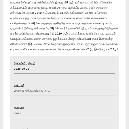
வருமானம் பெறுகின்ற குடும்பங்களில் இருந்து 05 ஆந் தரப் புலமைப் பரிசில் பரீட்சையில்
சித்தியடையும் மாணவர்களுக்கு உதவித்தொகை வழங்கப்படுவதை அவர் அறிவாரா
என்பதையும்; (ஆ) (i) 2019 ஆம் ஆண்டில் 05 ஆந் தரப் புலமைப் பரிசில் பரீட்சையில்
சித்தியடையந்து, உதவித் தொகை பெறும் பாடசாலை மாணவர்களின் எண்ணிக்கை
யாதென்பதையும்; (ii) அவர்களுக்கு உதவித்தொகை வழங்குவதற்காக எவ்வளவு பணம்
ஒதுக்கப்பட்டுள்ளது என்பதையும்; (iii) அப்பணத்தொகையிலிருந்து உரியவாறு உதவித்தொகை
வழங்கப்பட்டுள்ளதா என்பதையும்; (iv) 2020 ஆம் ஆண்டுக்காக உதவித்தொகை வழங்கும்
பொருட்டு எவ்வளவு பணத் தொகை ஒதுக்கப்பட்டுள்ளது என்பதையும்; அவர் இச்சபைக்கு
அறிவிப்பாரா? (இ) புலமைப் பரிசில் பெறுநர்களுக்கு உரிய காலப்பகுதியினுள் உதவித்தொகை
வழங்கப்படவில்லை என்ற குற்றச்சாட்டை அவர் ஏற்றுக்கொள்வாரா? (ஈ) இன்றேல், ஏன்? 1_1
கேட்கப்பட்ட திகதி
2020-09-22
கேட்டவர்
கௌரவ சாந்த பண்டார, பா.உ.
அமைச்சு
கல்வி