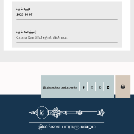
பதில் தேதி
2020-10-07
பதில் அளித்தார்
கௌரவ (பேராசிரியர்) ஜீ.எல். பீரிஸ், பா.உ.
இந்தப் பக்கத்தை பகிர்ந்து கொள்க
Facebook
X
WhatsApp
LinkedIn