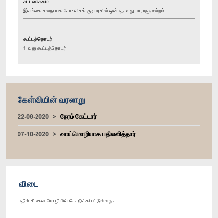
சட்டவாக்கம்
இலங்கை சனநாயக சோசலிசக் குடியரசின் ஒன்பதாவது பாராளுமன்றம்
கூட்டத்தொடர்
1 வது கூட்டத்தொடர்
கேள்வியின் வரலாறு
22-09-2020
நேரம் கேட்டார்
07-10-2020
வாய்மொழியாக பதிலளித்தார்
விடை
பதில் சிங்கள மொழியில் கொடுக்கப்பட்டுள்ளது.