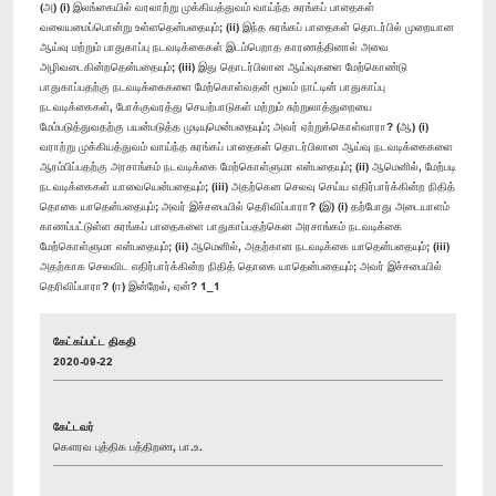
(அ) (i) இலங்கையில் வரலாற்று முக்கியத்துவம் வாய்ந்த சுரங்கப் பாதைகள்
வலையமைப்பொன்று உள்ளதென்பதையும்; (ii) இந்த சுரங்கப் பாதைகள் தொடர்பில் முறையான
ஆய்வு மற்றும் பாதுகாப்பு நடவடிக்கைகள் இடம்பெறாத காரணத்தினால் அவை
அழிவடைகின்றதென்பதையும்; (iii) இது தொடர்பிலான ஆய்வுகளை மேற்கொண்டு
பாதுகாப்பதற்கு நடவடிக்கைகளை மேற்கொள்வதன் மூலம் நாட்டின் பாதுகாப்பு
நடவடிக்கைகள், போக்குவரத்து செயற்பாடுகள் மற்றும் சுற்றுலாத்துறையை
மேம்படுத்துவதற்கு பயன்படுத்த முடியுமென்பதையும்; அவர் ஏற்றுக்கொள்வாரா? (ஆ) (i)
வராற்று முக்கியத்துவம் வாய்ந்த சுரங்கப் பாதைகள் தொடர்பிலான ஆய்வு நடவடிக்கைகளை
ஆரம்பிப்பதற்கு அரசாங்கம் நடவடிக்கை மேற்கொள்ளுமா என்பதையும்; (ii) ஆமெனில், மேற்படி
நடவடிக்கைகள் யாவையென்பதையும்; (iii) அதற்கென செலவு செய்ய எதிர்பார்க்கின்ற நிதித்
தொகை யாதென்பதையும்; அவர் இச்சபையில் தெரிவிப்பாரா? (இ) (i) தற்போது அடையாளம்
காணப்பட்டுள்ள சுரங்கப் பாதைகளை பாதுகாப்பதற்கென அரசாங்கம் நடவடிக்கை
மேற்கொள்ளுமா என்பதையும்; (ii) ஆமெனில், அதற்கான நடவடிக்கை யாதென்பதையும்; (iii)
அதற்காக செலவிட எதிர்பார்க்கின்ற நிதித் தொகை யாதென்பதையும்; அவர் இச்சபையில்
தெரிவிப்பாரா? (ஈ) இன்றேல், ஏன்? 1_1
கேட்கப்பட்ட திகதி
2020-09-22
கேட்டவர்
கௌரவ புத்திக பத்திறண, பா.உ.