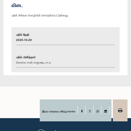
விடை
பதில் சிங்கள மொழியில் கொடுக்கப்பட்டுள்ளது.
பதில் தேதி
2020-10-20
பதில் அளித்தார்
கௌரவ சமல் ராஜபக்ஷ, பா.உ.
இந்தப் பக்கத்தை பகிர்ந்து கொள்க
Facebook
X
WhatsApp
LinkedIn