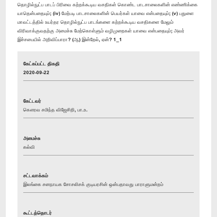
தொழில்நுட்ப பாடப் பிரிவை கற்றக்கூடிய வசதிகள் கொண்ட பாடசாலைகளின் எண்ணிக்கை
யாதென்பதையும்; (iv) மேற்படி பாடசாலைகளின் பெயர்கள் யாவை என்பதையும்; (v) பதுளை
மாவட்டத்தில் உயர்தர தொழில்நுட்ப பாடங்களை கற்றக்கூடிய வசதிகளை மேலும்
விரிவாக்குவதற்கு அமைச்சு மேற்கொள்ளும் வழிமுறைகள் யாவை என்பதையும்; அவர்
இச்சபையில் அறிவிப்பாரா? (ஆ) இன்றேல், ஏன்? 1_1
கேட்கப்பட்ட திகதி
2020-09-22
கேட்டவர்
கௌரவ சமிந்த விஜேசிறி, பா.உ.
அமைச்சு
கல்வி
சட்டவாக்கம்
இலங்கை சனநாயக சோசலிசக் குடியரசின் ஒன்பதாவது பாராளுமன்றம்
கூட்டத்தொடர்