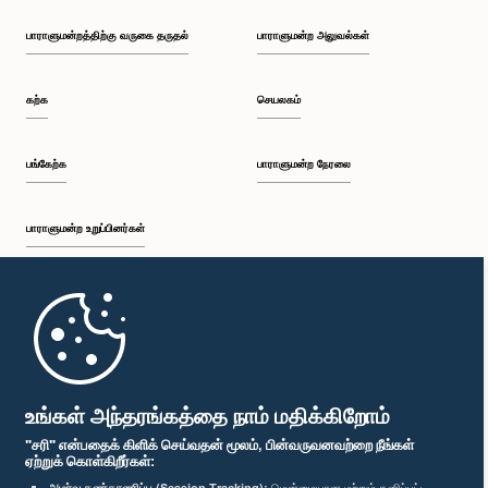
பாராளுமன்றத்திற்கு வருகை தருதல்
பாராளுமன்ற அலுவல்கள்
கற்க
செயலகம்
பங்கேற்க
பாராளுமன்ற நேரலை
பாராளுமன்ற உறுப்பினர்கள்
முதற்பக்கம்
பாராளுமன்ற கையடக்க செயலி
உங்கள் அந்தரங்கத்தை நாம் மதிக்கிறோம்
"சரி" என்பதைக் கிளிக் செய்வதன் மூலம், பின்வருவனவற்றை நீங்கள்
ஏற்றுக் கொள்கிறீர்கள்:
அமர்வு கண்காணிப்பு (Session Tracking):
மென்மையான மற்றும் தனிப்பட்ட