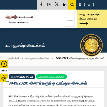
E
|
සි
|
எனது பாராளுமன்றம்
இங்கே உள்நுழைக
பாராளுமன்ற வினாக்கள்
முதற்பக்கம்
பாராளுமன்ற வினாக்கள்
0049/2020: வினாக்களுக்கு வாய்மூல விடைகள்
பார்க்க
திகதி: 2020-09-22
பதிலளிக்கப்பட்டவைகள்
02
0049/2020: வினாக்களுக்கு வாய்மூல விடைகள்
49/2020 கௌரவ சமிந்த விஜேசிறி,- கல்வி அமைச்சரைக் கேட்பதற்கு,- (அ) (i) பதுளை
மாவட்டத்திலுள்ள அரசாங்க பாடசாலைகளின் எண்ணிக்கை யாதென்பதையும்; (ii) மேற்படி
பாடசாலைகளின் பெயர்கள் யாவை என்பதையும்; (iii) இப்பாடசாலைகளில் தற்சமயம் உயர்தர