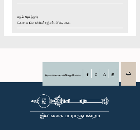
பதில் அளித்தார்
கௌரவ (பேராசிரியர்) ஜீ.எல். பீரிஸ், பா.உ.
இந்தப் பக்கத்தை பகிர்ந்து கொள்க
Facebook
X
WhatsApp
LinkedIn