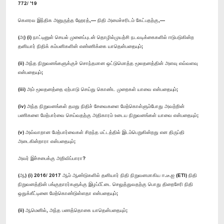
772/ '19
கௌரவ இந்திக அனுருத்த ஹேரத்,— நிதி அமைச்சரிடம் கேட்பதற்கு,—
(அ) (i) நாட்டினுள் செயல் முனைப்புடன் தொழில்முயற்சி நடவடிக்கைகளில் ஈடுபடுகின்ற
தனியார் நிதிக் கம்பனிகளின் எண்ணிக்கை யாதென்பதையும்;
(ii) அந்த நிறுவனங்களுக்குச் சொந்தமான ஒட்டுமொத்த மூலதனத்தின் அளவு எவ்வளவு
என்பதையும்;
(iii) அம் மூலதனத்தை ஏற்பாடு செய்து கொண்ட முறைகள் யாவை என்பதையும்;
(iv) அந்த நிறுவனங்கள் தமது நிதிச் சேவைகளை மேற்கொள்ளும்போது அவற்றின்
பணிகளை மேற்பார்வை செய்வதற்கு அதிகாரம் உடைய நிறுவனங்கள் யாவை என்பதையும்;
(v) அவ்வாறான மேற்பார்வைகள் சிறந்த மட்டத்தில் இடம்பெறுகின்றது என திருப்தி
அடைகின்றாரா என்பதையும்;
அவர் இச்சபைக்கு அறிவிப்பாரா?
(ஆ) (i) 2016/ 2017 ஆம் ஆண்டுகளில் தனியார் நிதி நிறுவனமாகிய ஈ.டீ.ஐ (ETI) நிதி
நிறுவனத்தின் பங்குதாரர்களுக்கு இழப்பீட்டை செலுத்துவதற்கு பொது திறைசேரி நிதி
ஒதுக்கீட்டினை மேற்கொண்டுள்ளதா என்பதையும்;
(ii) ஆமெனில், அந்த பணத்தொகை யாதென்பதையும்;