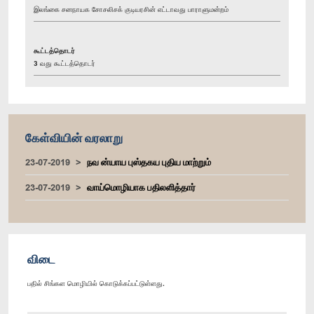
இலங்கை சனநாயக சோசலிசக் குடியரசின் எட்டாவது பாராளுமன்றம்
கூட்டத்தொடர்
3 வது கூட்டத்தொடர்
கேள்வியின் வரலாறு
23-07-2019
நவ ன்யாய புஸ்தகய புதிய மாற்றும்
23-07-2019
வாய்மொழியாக பதிலளித்தார்
விடை
பதில் சிங்கள மொழியில் கொடுக்கப்பட்டுள்ளது.