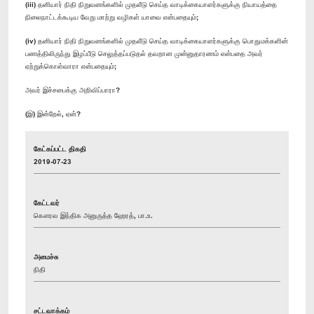
(iii) தனியார் நிதி நிறுவனங்களில் முதலீடு செய்த வாடிக்கையாளர்களுக்கு நியாயத்தை
நிலைநாட்டக்கூடிய வேறு மாற்று வழிகள் யாவை என்பதையும்;
(iv) தனியார் நிதி நிறுவனங்களில் முதலீடு செய்த வாடிக்கையாளர்களுக்கு பொதுமக்களின்
பணத்திலிருந்து இழப்பீடு செலுத்தப்படுதல் தவறான முன்னுதாரணம் என்பதை அவர்
ஏற்றுக்கொள்வாரா என்பதையும்;
அவர் இச்சபைக்கு அறிவிப்பாரா?
(இ) இன்றேல், ஏன்?
கேட்கப்பட்ட திகதி
2019-07-23
கேட்டவர்
கௌரவ இந்திக அனுருத்த ஹேரத், பா.உ.
அமைச்சு
நிதி
சட்டவாக்கம்