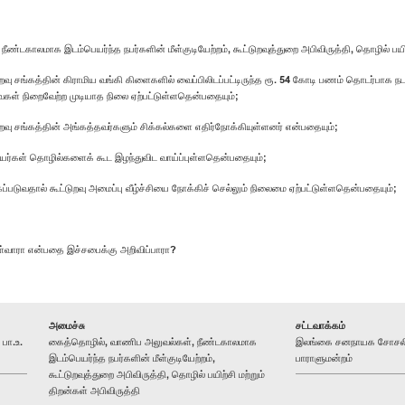
காலமாக இடம்பெயர்ந்த நபர்களின் மீள்குடியேற்றம், கூட்டுறவுத்துறை அபிவிருத்தி, தொழில் பயிற
வு சங்கத்தின் கிராமிய வங்கி கிளைகளில் வைப்பிலிடப்பட்டிருந்த ரூ. 54 கோடி பணம் தொடர்பாக ந
ைகள் நிறைவேற்ற முடியாத நிலை ஏற்பட்டுள்ளதென்பதையும்;
டுறவு சங்கத்தின் அங்கத்தவர்களும் சிக்கல்களை எதிர்நோக்கியுள்ளனர் என்பதையும்;
ியர்கள் தொழில்களைக் கூட இழந்துவிட வாய்ப்புள்ளதென்பதையும்;
்படுவதால் கூட்டுறவு அமைப்பு வீழ்ச்சியை நோக்கிச் செல்லும் நிலைமை ஏற்பட்டுள்ளதென்பதையும்;
ொள்வாரா என்பதை இச்சபைக்கு அறிவிப்பாரா?
அமைச்சு
சட்டவாக்கம்
பா.உ.
கைத்தொழில், வாணிப அலுவல்கள், நீண்டகாலமாக
இலங்கை சனநாயக சோசலிசக
இடம்பெயர்ந்த நபர்களின் மீள்குடியேற்றம்,
பாராளுமன்றம்
கூட்டுறவுத்துறை அபிவிருத்தி, தொழில் பயிற்சி மற்றும்
திறன்கள் அபிவிருத்தி