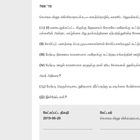
769/ '19
கௌரவ விதுர விக்கிரமநாயக்க,— கைத்தொழில், வாணிப அலுவல்கள், நீண்ட
(அ) (i) வரையறுக்கப்பட்ட கிழக்கு ஹேவாகம் கோரலே பலநோக்கு கூட்டுற
மக்களின் அன்றாட வாழ்க்கை மீது தாக்கத்தினை ஏற்படுத்துகின்ற சேவ
(ii) சேமிப்புப் பணத்தை பெற முடியாமையினால் சேமிப்பாளர்களும் கூட்
(iii) மேற்படி நிலைமை காரணமாக பலநோக்கு கூட்டுறவு சங்கத்தின் ஊழ
(iv) மேற்படி ஊழல் காரணமாக நாளுக்கு நாள் உரிய சேவைகள் துண்டிக்கப
அவர் அறிவார?
(ஆ) மேற்படி நெருக்கடியை துரிதமாக தீர்ப்பதற்கு நடவடிக்கை மேற்க
(இ) இன்றேல், ஏன்?
கேட்கப்பட்ட திகதி
கேட்டவர்
2019-06-20
கௌரவ விதுர விக்ரமநாயக, 