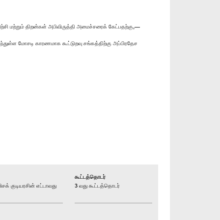
்சி மற்றும் திறன்கள் அபிவிருத்தி அமைச்சரைக் கேட்பதற்கு,—
டந்துள்ள மோசடி காரணமாக கூட்டுறவு சங்கத்திற்கு அப்பிரதேச
கூட்டத்தொடர்
் குடியரசின் எட்டாவது
3 வது கூட்டத்தொடர்