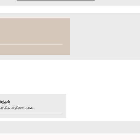
ித்தார்
த்திக பத்திறண, பா.உ.