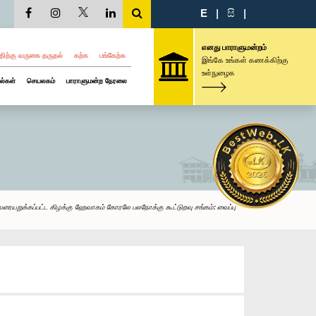
E
|
සි
|
எனது பாராளுமன்றம்
திற்கு வருகை தருதல்
கற்க
பங்கேற்க
இங்கே உங்கள் கணக்கிற்கு
உள்நுழைக
ல்கள்
செயலகம்
பாராளுமன்ற நேரலை
ரையறுக்கப்பட்ட கிழக்கு ஹேவாகம் கோரலே பலநோக்கு கூட்டுறவு சங்கம்: வைப்பு