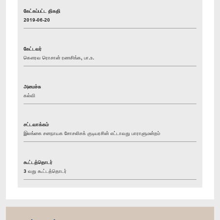
கேட்கப்பட்ட திகதி
2019-06-20
கேட்டவர்
கௌரவ ரொசான் ரணசிங்க, பா.உ.
அமைச்சு
கல்வி
சட்டவாக்கம்
இலங்கை சனநாயக சோசலிசக் குடியரசின் எட்டாவது பாராளுமன்றம்
கூட்டத்தொடர்
3 வது கூட்டத்தொடர்