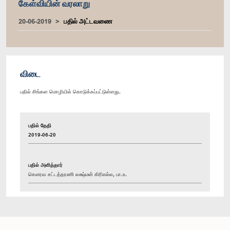
கேள்வியின் வரலாறு
20-06-2019
பதில் அட்டவணை
விடை
பதில் சிங்கள மொழியில் கொடுக்கப்பட்டுள்ளது.
பதில் தேதி
2019-06-20
பதில் அளித்தார்
கௌரவ சட்டத்தரணி லக்ஷ்மன் கிரிஎல்ல, பா.உ.