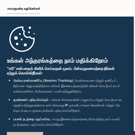
பாராளுமன்ற உறுப்பினர்கள்
முதற்பக்கம்
பாராளுமன்ற கையடக்க செயலி
உங்கள் அந்தரங்கத்தை நாம் மதிக்கிறோம்
"சரி" என்பதைக் கிளிக் செய்வதன் மூலம், பின்வருவனவற்றை நீங்கள்
ஏற்றுக் கொள்கிறீர்கள்:
அமர்வு கண்காணிப்பு (Session Tracking):
மென்மையான மற்றும் தனிப்பட்ட
ரீதியான அனுபவத்திற்காக எங்கள் இணையத்தளத்தில் உங்கள் செயற்பாட்டைக்
எம்மை பின்தொடர்க :
கண்காணிக்க அமர்வுகளைப் பயன்படுத்துகிறோம்.
தரவினைப் பதிவு செய்தல் :
எங்கள் சேவைகளின் பாதுகாப்பு மற்றும் செயற்பாட்டை
விருதுகள்
உறுதிப்படுத்துவதற்காக நாம் உங்களது IP முகவரி, சாதன விவரங்கள் மற்றும் பிற
தொடர்புடைய தரவை நாங்கள் பதிவு செய்கிறோம்.
பயனர் நடத்தை பகுப்பாய்வு :
எமது இணையத்தளத்தை மேம்படுத்த நாம் பயனர்
தனியுரிமைக் கொள்கை
நடத்தையை பகுப்பாய்வு செய்கிறோம்.