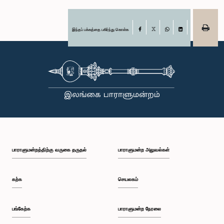
இந்தப் பக்கத்தை பகிர்ந்து கொள்க
Facebook
X
WhatsApp
LinkedIn
பாராளுமன்றத்திற்கு வருகை தருதல்
பாராளுமன்ற அலுவல்கள்
கற்க
செயலகம்
பங்கேற்க
பாராளுமன்ற நேரலை