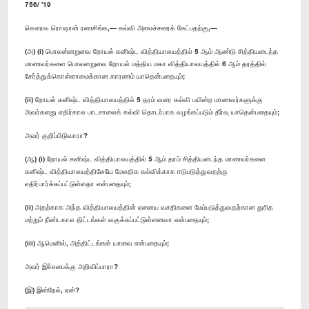
756/ '19
கௌரவ ரொஷான் ரணசிங்க,— கல்வி அமைச்சரைக் கேட்பதற்கு,—
(அ) (i) பொலன்னறுவை றோயல் கனிஷ்ட வித்தியாலயத்தில் 5 ஆம் ஆண்டு சித்தியடைந்த
மாணவர்களை பொலனறுவை றோயல் மத்திய மகா வித்தியாலயத்தில் 6 ஆம் தரத்தில்
சேர்த்துக்கொள்ளாமைக்கான காரணம் யாதென்பதையும்;
(ii) றோயல் கனிஷ்ட வித்தியாலயத்தில் 5 தரம் வரை கல்வி பயின்ற மாணவர்களுக்கு
அவர்களது எதிர்கால பாடசாலைக் கல்வி தொடர்பாக வழங்கப்படும் தீர்வு யாதென்பதையும்;
அவர் குறிப்பிடுவாரா?
(ஆ) (i) றோயல் கனிஷ்ட வித்தியாலயத்தில் 5 ஆம் தரம் சித்தியடைந்த மாணவர்களை
கனிஷ்ட வித்தியாலயத்திலேயே மேலதிக கல்விக்காக ஈடுபடுத்துவதற்கு
எதிர்பார்க்கப்பட்டுள்ளதா என்பதையும்;
(ii) அதற்காக அந்த வித்தியாலயத்தின் ஏனைய வசதிகளை மேம்படுத்துவதற்கான துரித
மற்றும் நீண்டகால திட்டங்கள் வகுக்கப்பட்டுள்ளனவா என்பதையும்;
(iii) ஆமெனில், அத்திட்டங்கள் யாவை என்பதையும்;
அவர் இச்சபைக்கு அறிவிப்பாரா?
(இ) இன்றேல், ஏன்?