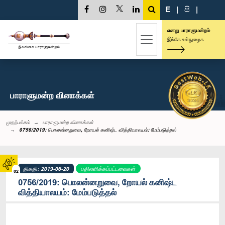
E
|
සි
|
எனது பாராளுமன்றம்
இங்கே உள்நுழைக
பாராளுமன்ற வினாக்கள்
முதற்பக்கம்
பாராளுமன்ற வினாக்கள்
0756/2019: பொலன்னறுவை, றோயல் கனிஷ்ட வித்தியாலயம்: மேம்படுத்தல்
திகதி: 2019-06-20
பதிலளிக்கப்பட்டவைகள்
02
0756/2019: பொலன்னறுவை, றோயல் கனிஷ்ட
வித்தியாலயம்: மேம்படுத்தல்