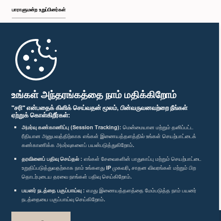
பாராளுமன்ற உறுப்பினர்கள்
முதற்பக்கம்
பாராளுமன்ற கையடக்க செயலி
உங்கள் அந்தரங்கத்தை நாம் மதிக்கிறோம்
"சரி" என்பதைக் கிளிக் செய்வதன் மூலம், பின்வருவனவற்றை நீங்கள்
ஏற்றுக் கொள்கிறீர்கள்:
அமர்வு கண்காணிப்பு (Session Tracking):
மென்மையான மற்றும் தனிப்பட்ட
ரீதியான அனுபவத்திற்காக எங்கள் இணையத்தளத்தில் உங்கள் செயற்பாட்டைக்
எம்மை பின்தொடர்க :
கண்காணிக்க அமர்வுகளைப் பயன்படுத்துகிறோம்.
தரவினைப் பதிவு செய்தல் :
எங்கள் சேவைகளின் பாதுகாப்பு மற்றும் செயற்பாட்டை
விருதுகள்
உறுதிப்படுத்துவதற்காக நாம் உங்களது IP முகவரி, சாதன விவரங்கள் மற்றும் பிற
தொடர்புடைய தரவை நாங்கள் பதிவு செய்கிறோம்.
பயனர் நடத்தை பகுப்பாய்வு :
எமது இணையத்தளத்தை மேம்படுத்த நாம் பயனர்
தனியுரிமைக் கொள்கை
நடத்தையை பகுப்பாய்வு செய்கிறோம்.
பதிப்புரிமை © இலங்கை பாராளுமன்றம்.