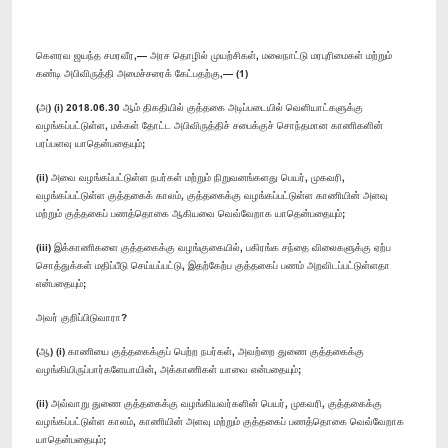
கௌரவ ஜயந்த சமரவீர,— அரச தொழில் முயற்சிகள், மலைநாட்டு மரபுரிமைகள் மற்றும்
கண்டி அபிவிருத்தி அமைச்சரைக் கேட்பதற்கு,— (1)
(அ) (i) 2018.06.30 ஆம் திகதியில் குத்தகை அடிப்படையில் வெளியாட்களுக்கு
வழங்கப்பட்டுள்ள, மக்கள் தோட்ட அபிவிருத்திச் சபைக்குச் சொந்தமான காணிகளின்
பரப்பளவு யாதென்பதையும்;
(ii) அவை வழங்கப்பட்டுள்ள நபர்கள் மற்றும் நிறுவனங்களது பெயர், முகவரி,
வழங்கப்பட்டுள்ள குத்தகைக் காலம், குத்தகைக்கு வழங்கப்பட்டுள்ள காணியின் அளவு
மற்றும் குத்தகைப் பணத்தொகை ஆகியவை வெவ்வேறாக யாதென்பதையும்;
(iii) இக்காணிகளை குத்தகைக்கு வழங்குகையில், பகிரங்க சந்தை விலைகளுக்கு ஏற்ப
சொத்துக்கள் மதிப்பீடு செய்யப்பட்டு, இதற்கேற்ப குத்தகைப் பணம் அறவிடப்பட்டுள்ளதா
என்பதையும்;
அவர் குறிப்பிடுவாரா?
(ஆ) (i) காணியை குத்தகைக்குப் பெற்ற நபர்கள், அவற்றை துணை குத்தகைக்கு
வழங்கியிருப்பார்களேயாயின், அக்காணிகள் யாவை என்பதையும்;
(ii) அவ்வாறு துணை குத்தகைக்கு வழங்கியவர்களின் பெயர், முகவரி, குத்தகைக்கு
வழங்கப்பட்டுள்ள காலம், காணியின் அளவு மற்றும் குத்தகைப் பணத்தொகை வெவ்வேறாக
யாதென்பதையும்;