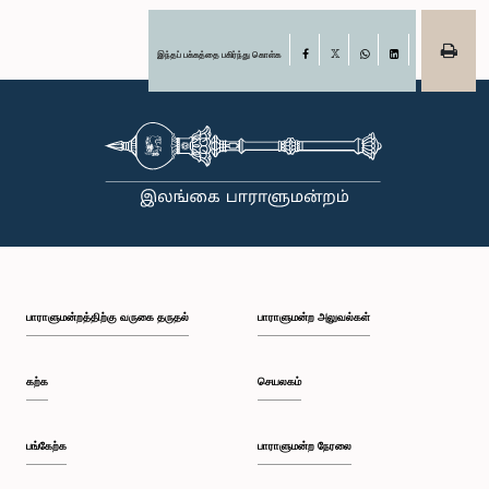
இந்தப் பக்கத்தை பகிர்ந்து கொள்க
Facebook
X
WhatsApp
LinkedIn
பாராளுமன்றத்திற்கு வருகை தருதல்
பாராளுமன்ற அலுவல்கள்
கற்க
செயலகம்
பங்கேற்க
பாராளுமன்ற நேரலை