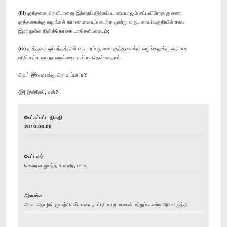
(iii) குத்தகை அறவீடானது இற்றைப்படுத்தப்படாமையாலும் சட்டவிரோத துணை
குத்தகைக்கு வழங்கல் காரணமாகவும் கடந்த மூன்று வருட காலப்பகுதியில் சபை
இழந்துள்ள நிதித்தொகை யாதென்பதையும்;
(iv) குத்தகை ஒப்பந்தத்தின் பிரகாரம் துணை குத்தகைக்கு வழங்கலுக்கு எதிராக
எடுக்கக்கூடிய நடவடிக்கைககள் யாதென்பதையும்;
அவர் இச்சபைக்கு அறிவிப்பாரா?
(இ) இன்றேல், ஏன்?
கேட்கப்பட்ட திகதி
2019-06-06
கேட்டவர்
கௌரவ ஜயந்த சமரவீர, பா.உ.
அமைச்சு
அரச தொழில் முயற்சிகள், மலைநாட்டு மரபுரிமைகள் மற்றும் கண்டி அபிவிருத்தி