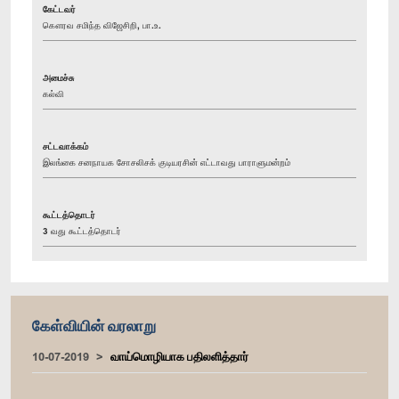
கேட்டவர்
கௌரவ சமிந்த விஜேசிறி, பா.உ.
அமைச்சு
கல்வி
சட்டவாக்கம்
இலங்கை சனநாயக சோசலிசக் குடியரசின் எட்டாவது பாராளுமன்றம்
கூட்டத்தொடர்
3 வது கூட்டத்தொடர்
கேள்வியின் வரலாறு
10-07-2019
வாய்மொழியாக பதிலளித்தார்