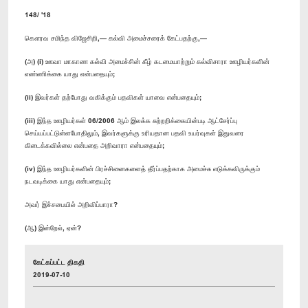
148/ '18
கௌரவ சமிந்த விஜேசிறி,— கல்வி அமைச்சரைக் கேட்பதற்கு,—
(அ) (i) ஊவா மாகாண கல்வி அமைச்சின் கீழ் கடமையாற்றும் கல்விசாரா ஊழியர்களின்
எண்ணிக்கை யாது என்பதையும்;
(ii) இவர்கள் தற்போது வகிக்கும் பதவிகள் யாவை என்பதையும்;
(iii) இந்த ஊழியர்கள் 06/2006 ஆம் இலக்க சுற்றறிக்கையின்படி ஆட்சேர்ப்பு
செய்யப்பட்டுள்ளபோதிலும், இவர்களுக்கு உரியதான பதவி உயர்வுகள் இதுவரை
கிடைக்கவில்லை என்பதை அறிவாரா என்பதையும்;
(iv) இந்த ஊழியர்களின் பிரச்சினைகளைத் தீர்ப்பதற்காக அமைச்சு எடுக்கவிருக்கும்
நடவடிக்கை யாது என்பதையும்;
அவர் இச்சபையில் அறிவிப்பாரா?
(ஆ) இன்றேல், ஏன்?
கேட்கப்பட்ட திகதி
2019-07-10