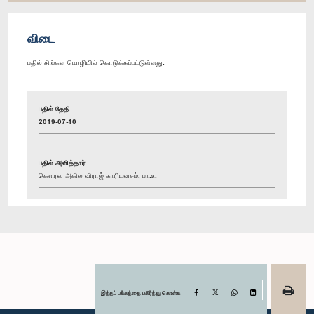
விடை
பதில் சிங்கள மொழியில் கொடுக்கப்பட்டுள்ளது.
பதில் தேதி
2019-07-10
பதில் அளித்தார்
கௌரவ அகில விராஜ் காரியவசம், பா.உ.
இந்தப் பக்கத்தை பகிர்ந்து கொள்க
Facebook
X
WhatsApp
LinkedIn