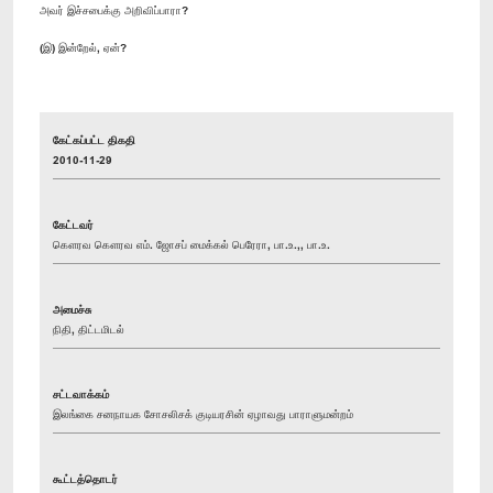
அவர் இச்சபைக்கு அறிவிப்பாரா?
(இ) இன்றேல், ஏன்?
கேட்கப்பட்ட திகதி
2010-11-29
கேட்டவர்
கௌரவ கௌரவ எம். ஜோசப் மைக்கல் பெரேரா, பா.உ.,, பா.உ.
அமைச்சு
நிதி, திட்டமிடல்
சட்டவாக்கம்
இலங்கை சனநாயக சோசலிசக் குடியரசின் ஏழாவது பாராளுமன்றம்
கூட்டத்தொடர்