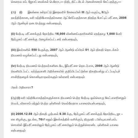
கெளரவ எம். ஜோசப் மைக்கல் பெரேரா,— நிதி, திட்டமிடல் அமைச்சரைக் கேட்பதற்கு,—
(அ) (i) இலங்கை உள்நாட்டு இறைவரிச் சேவையின் III ஆம் வகுப்பு, IIஆம்
தரத்திற்கான, வரி உத்தியோகத்தர்களை ஆட்சேர்ப்பதற்கான திறந்த போட்டிப் பரீட்சை, 2006
ஆம் ஆண்டில் நடைபெற்றது என்பதையும்,
(ii) மேற்படி பரீட்சைக்குத் தோற்றிய 16,000 விண்ணப்பதாரிகளில் ஏறத்தாழ 1,000 போர்
நேர்முகப் பரீட்சைக்கு அழைக்கப்பட்டனர் என்பதையும்,
(iii) இவர்களில் 550 பேருக்கு, 2007 ஆம் ஆண்டு ஏப்பிரல் 01 ஆம் திகதி தொடக்கம்
நியமனம் வழங்கப்பட்டது என்பதையும்,
(iv) மேற்படி நியமனம் பெற்றவர்களிடையே, இப்பரீட்சை தொடர்பாக, 2006 ஆம் ஆண்டு
வெளியிடப்பட்ட வர்த்தமானி அறிக்கையில் குறிப்பிடப்பட்டுள்ள திகதியன்று பட்டப்படிப்புச்
சான்றிதழைக் கொண்டிராதவர்களும் உள்ளனர் என்பதையும்
அவர் அறிவாரா?
(ஆ) (i) வரி உத்தியோகத்தர்களுக்காக நியமனம் பெற்ற மேற்படி ஒவ்வொரு வேட்பாளரினதும்
பெயர், விலாசம் மற்றும் பெற்ற புள்ளிகள் வெவ்வேறாக யாவையென்பதையும்,
(ii) 2006.12.08 ஆம் திகதி முற்பகல் 9.30 க்கு, நேர்முகப் பரீட்சைக்குத் தோற்றிய, ஜா -
எல கிழக்கு, துடல்ல, 76/சீ எனும் இலக்கத்தில் வசிக்கும், திருமதி டபிள்யு.ஏ.எஸ்.எம்.
சொவிஸ் இப்பரீட்சையிலும் நேர்முகப் பரீட்சையிலும் பெற்றுக்கொண்ட புள்ளிகள் யாவை
என்பதையும்