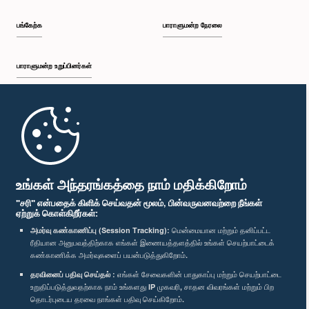
பங்கேற்க
பாராளுமன்ற நேரலை
பாராளுமன்ற உறுப்பினர்கள்
முதற்பக்கம்
பாராளுமன்ற கையடக்க செயலி
உங்கள் அந்தரங்கத்தை நாம் மதிக்கிறோம்
"சரி" என்பதைக் கிளிக் செய்வதன் மூலம், பின்வருவனவற்றை நீங்கள்
ஏற்றுக் கொள்கிறீர்கள்:
அமர்வு கண்காணிப்பு (Session Tracking):
மென்மையான மற்றும் தனிப்பட்ட
ரீதியான அனுபவத்திற்காக எங்கள் இணையத்தளத்தில் உங்கள் செயற்பாட்டைக்
எம்மை பின்தொடர்க :
கண்காணிக்க அமர்வுகளைப் பயன்படுத்துகிறோம்.
தரவினைப் பதிவு செய்தல் :
எங்கள் சேவைகளின் பாதுகாப்பு மற்றும் செயற்பாட்டை
விருதுகள்
உறுதிப்படுத்துவதற்காக நாம் உங்களது IP முகவரி, சாதன விவரங்கள் மற்றும் பிற
தொடர்புடைய தரவை நாங்கள் பதிவு செய்கிறோம்.