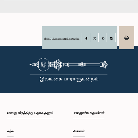
இந்தப் பக்கத்தை பகிர்ந்து கொள்க
Facebook
X
WhatsApp
LinkedIn
பாராளுமன்றத்திற்கு வருகை தருதல்
பாராளுமன்ற அலுவல்கள்
கற்க
செயலகம்