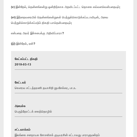
(v) இன்றேல், தென்னங்கன்று ஒன்றிற்காக அறவிடப்பட்ட தொகை எவ்வளவென்பதையும்;
(vi) இற்றைவரையில் தென்னங்கன்றுகள் பெற்றுக்கொடுக்கப்படாவிடின், அவை
பெற்றுக்கொடுக்கப்படும் திகதி யாதென்பதையும்;
என்பதை அவர் இச்சபைக்கு அறிவிப்பாரா?
(இ) இன்றேல், ஏன்?
கேட்கப்பட்ட திகதி
2019-03-13
கேட்டவர்
கௌரவ சட்டத்தரணி தயாசிறி ஜயசேக்கர, பா.உ.
அமைச்சு
பெருந்தோட்டக் கைத்தொழில்
சட்டவாக்கம்
இலங்கை சனநாயக சோசலிசக் குடியரசின் எட்டாவது பாராளுமன்றம்