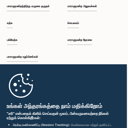
பாராளுமன்றத்திற்கு வருகை தருதல்
பாராளுமன்ற அலுவல்கள்
கற்க
செயலகம்
பங்கேற்க
பாராளுமன்ற நேரலை
பாராளுமன்ற உறுப்பினர்கள்
முதற்பக்கம்
பாராளுமன்ற கையடக்க செயலி
உங்கள் அந்தரங்கத்தை நாம் மதிக்கிறோம்
"சரி" என்பதைக் கிளிக் செய்வதன் மூலம், பின்வருவனவற்றை நீங்கள்
ஏற்றுக் கொள்கிறீர்கள்:
அமர்வு கண்காணிப்பு (Session Tracking):
மென்மையான மற்றும் தனிப்பட்ட