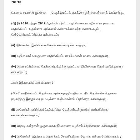
78/ '18
கௌரவ தயாசிறி ஜயசேகர,— பெருந்தோட்டக் கைத்தொழில் அமைச்சரைக் கேட்பதற்கு,—
(அ) (i) 2016 மற்றும் 2017 ஆண்டில் ஏற்பட்ட வறட்சியான காலநிலை காரணமாக
பாதிக்கப்பட்ட தென்னை மரங்களின் எண்ணிக்கை பற்றி கணக்கெடுப்பு
மேற்கொள்ளபட்டுள்ளதா என்பதையும்;
(ii) ஆமெனின், இவ்வெண்ணிக்கை எவ்வளவு என்பதையும்;
(iii) வறட்சியால் வெகுவாக பாதிக்கப்பட்ட மாவட்டங்கள் யாவை என்பதையும்;
(iv) அவ்வறட்சியினால் தெங்கு உற்பத்திக்கு ஏற்பட்ட பாதிப்பினையும் தெளிவுபடுத்துவாரா
என்பதையும்;
அவர் இச்சபையில் அறிவிப்பாரா?
(ஆ) (i) பாதிக்கப்பட்ட தென்னை மரங்களுக்குப் பதிலாக புதிய தென்னங்கன்றுகளை
நடுவதற்கு இன்றுவரை நடவடிக்கை மேற்கொள்ளப்பட்டுள்ளதா என்பதையும்;
(ii) ஆமெனின், பகிர்ந்தளிக்கப்பட்டுள்ள தென்னங்கன்றுகளின் எண்ணிக்கை
எவ்வளவென்பதையும்;
(iii) மேற்படி கன்றுகள் முழுமையாக இலவசமாக வழங்கப்பட்டுள்ளனவா என்பதையும்;
(iv) ஆமெனின், இதற்காக அரசாங்கம் செலவிட்டுள்ள தொகை எவ்வளவென்பதையும் ;