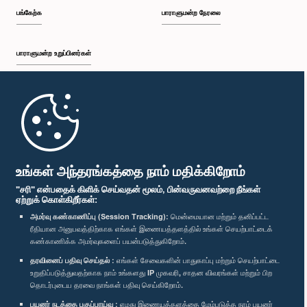
பங்கேற்க
பாராளுமன்ற நேரலை
பாராளுமன்ற உறுப்பினர்கள்
முதற்பக்கம்
பாராளுமன்ற கையடக்க செயலி
உங்கள் அந்தரங்கத்தை நாம் மதிக்கிறோம்
"சரி" என்பதைக் கிளிக் செய்வதன் மூலம், பின்வருவனவற்றை நீங்கள்
ஏற்றுக் கொள்கிறீர்கள்:
அமர்வு கண்காணிப்பு (Session Tracking):
மென்மையான மற்றும் தனிப்பட்ட
ரீதியான அனுபவத்திற்காக எங்கள் இணையத்தளத்தில் உங்கள் செயற்பாட்டைக்
எம்மை பின்தொடர்க :
கண்காணிக்க அமர்வுகளைப் பயன்படுத்துகிறோம்.
தரவினைப் பதிவு செய்தல் :
எங்கள் சேவைகளின் பாதுகாப்பு மற்றும் செயற்பாட்டை
விருதுகள்
உறுதிப்படுத்துவதற்காக நாம் உங்களது IP முகவரி, சாதன விவரங்கள் மற்றும் பிற
தொடர்புடைய தரவை நாங்கள் பதிவு செய்கிறோம்.
பயனர் நடத்தை பகுப்பாய்வு :
எமது இணையத்தளத்தை மேம்படுத்த நாம் பயனர்