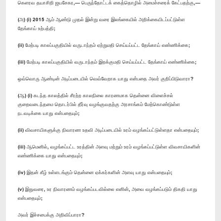
கெளரவ தயாசிறி ஜயசேகர,— பெருந்தோட்டக் கைத்தொழில் அமைச்சரைக் கேட்பதற்கு,—
(அ) (i) 2015 ஆம் ஆண்டு முதல் இன்று வரை இலங்கையில் அறிக்கையிடப்பட்டுள்ள
தேங்காய் உற்பத்தி;
(ii) மேற்படி காலப்பகுதியில் வருடாந்தம் ஏற்றுமதி செய்யப்பட்ட தேங்காய் எண்ணிக்கை;
(iii) மேற்படி காலப்பகுதியில் வருடாந்தம் இறக்குமதி செய்யப்பட்ட தேங்காய் எண்ணிக்கை;
ஒவ்வொரு ஆண்டின் அடிப்படையில் வெவ்வேறாக யாது என்பதை அவர் குறிப்பிடுவாரா?
(ஆ) (i) கடந்த காலத்தில் சீரற்ற காலநிலை காரணமாக தென்னை விளைச்சல்
குறைவடைந்தமை தொடர்பில் தீர்வு வழங்குவதற்கு அரசாங்கம் மேற்கொண்டுள்ள
நடவடிக்கை யாது என்பதையும்;
(ii) விவசாயிகளுக்கு நிவாரண உதவி அடிப்படையில் உரம் வழங்கப்பட்டுள்ளதா என்பதையும்;
(iii) ஆமெனில், வழங்கப்பட்ட உரத்தின் அளவு மற்றும் உரம் வழங்கப்பட்டுள்ள விவசாயிகளின்
எண்ணிக்கை யாது என்பதையும்;
(iv) இதன் கீழ் உள்ளடங்கும் தென்னை ஏக்கர்களின் அளவு யாது என்பதையும்;
(v) இதுவரை, உர நிவாரணம் வழங்கப்படவில்லை எனின், அவை வழங்கப்படும் திகதி யாது
என்பதையும்;
அவர் இச்சபைக்கு அறிவிப்பாரா?