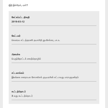
(இ) இன்றேல், ஏன்?
கேட்கப்பட்ட திகதி
2019-03-12
கேட்டவர்
கௌரவ சட்டத்தரணி தயாசிறி ஜயசேக்கர, பா.உ.
அமைச்சு
பெருந்தோட்டக் கைத்தொழில்
சட்டவாக்கம்
இலங்கை சனநாயக சோசலிசக் குடியரசின் எட்டாவது பாராளுமன்றம்
கூட்டத்தொடர்
3 வது கூட்டத்தொடர்