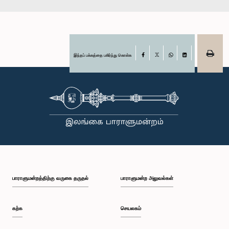
இந்தப் பக்கத்தை பகிர்ந்து கொள்க
Facebook
X
WhatsApp
LinkedIn
பாராளுமன்றத்திற்கு வருகை தருதல்
பாராளுமன்ற அலுவல்கள்
கற்க
செயலகம்