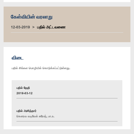
கேள்வியின் வரலாறு
12-03-2019
பதில் அட்டவணை
விடை
பதில் சிங்கள மொழியில் கொடுக்கப்பட்டுள்ளது.
பதில் தேதி
2019-03-12
பதில் அளித்தார்
கௌரவ வடிவேல் சுரேஷ், பா.உ.