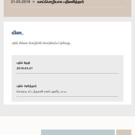
21-03-2019
வாய்மொழியாக பதிலளித்தார்
விடை
பதில் சிங்கள மொழியில் கொடுக்கப்பட்டுள்ளது.
பதில் தேதி
2019-03-21
பதில் அளித்தார்
கௌரவ சட்டத்தரணி ரஊப் ஹகீம், பா.உ.