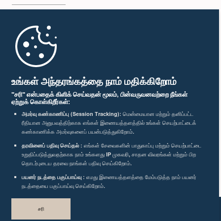
முதற்பக்கம்
பாராளுமன்ற கையடக்க செயலி
உங்கள் அந்தரங்கத்தை நாம் மதிக்கிறோம்
"சரி" என்பதைக் கிளிக் செய்வதன் மூலம், பின்வருவனவற்றை நீங்கள்
ஏற்றுக் கொள்கிறீர்கள்:
அமர்வு கண்காணிப்பு (Session Tracking):
மென்மையான மற்றும் தனிப்பட்ட
ரீதியான அனுபவத்திற்காக எங்கள் இணையத்தளத்தில் உங்கள் செயற்பாட்டைக்
எம்மை பின்தொடர்க :
கண்காணிக்க அமர்வுகளைப் பயன்படுத்துகிறோம்.
தரவினைப் பதிவு செய்தல் :
எங்கள் சேவைகளின் பாதுகாப்பு மற்றும் செயற்பாட்டை
விருதுகள்
உறுதிப்படுத்துவதற்காக நாம் உங்களது IP முகவரி, சாதன விவரங்கள் மற்றும் பிற
தொடர்புடைய தரவை நாங்கள் பதிவு செய்கிறோம்.
பயனர் நடத்தை பகுப்பாய்வு :
எமது இணையத்தளத்தை மேம்படுத்த நாம் பயனர்
தனியுரிமைக் கொள்கை
நடத்தையை பகுப்பாய்வு செய்கிறோம்.
பதிப்புரிமை © இலங்கை பாராளுமன்றம்.
சரி
முழுப்பதிப்புரிமையுடையது.