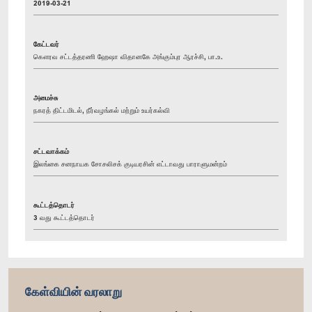
2019-03-21
கேட்டவர்
கௌரவ சட்டத்தரணி ஹேஷா விதானகே அங்கும்புர ஆரச்சி, பா.உ.
அமைச்சு
நகரத் திட்டமிடல், நீர்வழங்கல் மற்றும் உயர்கல்வி
சட்டவாக்கம்
இலங்கை சனநாயக சோசலிசக் குடியரசின் எட்டாவது பாராளுமன்றம்
கூட்டத்தொடர்
3 வது கூட்டத்தொடர்
கேள்வியின் வரலாறு