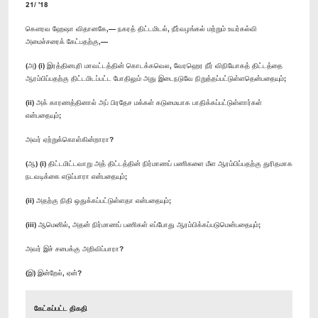
21/ '18
கௌரவ ​ஹேஷா விதானகே,— நகரத் திட்டமிடல், நீர்வழங்கல் மற்றும் உயர்கல்வி
அமைச்சரைக் கேட்பதற்கு,—
(அ) (​i) இரத்தினபுரி மாவட்டத்தின் கொடக்கவெல, வேரஹெர நீர் விநியோகத் திட்டத்தை
ஆரம்பிப்பதற்கு திட்டமிடப்பட்ட போதிலும் அது இடைநடுவே நிறுத்தப்பட்டுள்ளதென்பதையும்;
(ii) அக் காரணத்தினால் அப் பிரதேச மக்கள் கடுமையாக பாதிக்கப்பட்டுள்ளார்கள்
என்பதையும்;
அவர் ஏற்றுக்கொள்கின்றாரா?
(ஆ) (i) திட்டமிட்டவாறு அத் திட்டத்தின் நிர்மாணப் பணிகளை மீள ஆரம்பிப்பதற்கு துரிதமாக
நடவடிக்கை எடுப்பாரா என்பதையும்;
(ii) அதற்கு நிதி ஒதுக்கப்பட்டுள்ளதா என்பதையும்;
(iii) ஆமெனில், அதன் நிர்மாணப் பணிகள் எப்போது ஆரம்பிக்கப்படுமென்பதையும்;
அவர் இச் சபைக்கு அறிவிப்பாரா?
(இ) இன்றேல், ஏன்?
கேட்கப்பட்ட திகதி