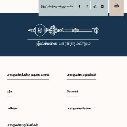
இந்தப் பக்கத்தை பகிர்ந்து கொள்க
Facebook
X
WhatsApp
LinkedIn
பாராளுமன்றத்திற்கு வருகை தருதல்
பாராளுமன்ற அலுவல்கள்
கற்க
செயலகம்
பங்கேற்க
பாராளுமன்ற நேரலை
பாராளுமன்ற உறுப்பினர்கள்