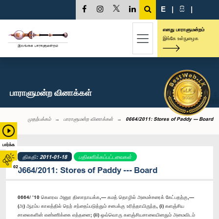
E
|
සි
|
எனது பாராளுமன்றம்
இங்கே உள்நுழைக
பாராளுமன்ற வினாக்கள்
முதற்பக்கம்
பாராளுமன்ற வினாக்கள்
0664/2011: Stores of Paddy --- Board
பார்க்க
திகதி: 2011-01-18
பதிலளிக்கப்பட்டவைகள்
02
0664/2011: Stores of Paddy --- Board
0664/ ’10 கெளரவ அனுர திஸாநாயக்க,— கமத் தொழில் அமைச்சரைக் கேட்பதற்கு,—
(அ) ஆரம்ப காலத்தில் நெற் சந்தைப்படுத்தும் சபைக்கு உரித்தாயிருந்த, (i) களஞ்சிய
சாலைகளின் எண்ணிக்கை எத்தனை; (ii) ஒவ்வொரு களஞ்சியசாலையினதும் அமைவிடம்