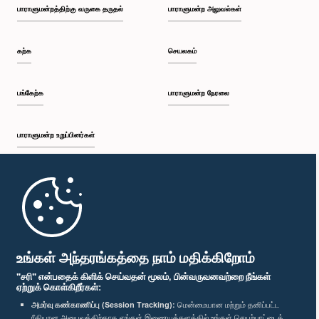
பாராளுமன்றத்திற்கு வருகை தருதல்
பாராளுமன்ற அலுவல்கள்
கற்க
செயலகம்
பங்கேற்க
பாராளுமன்ற நேரலை
பாராளுமன்ற உறுப்பினர்கள்
முதற்பக்கம்
பாராளுமன்ற கையடக்க செயலி
உங்கள் அந்தரங்கத்தை நாம் மதிக்கிறோம்
"சரி" என்பதைக் கிளிக் செய்வதன் மூலம், பின்வருவனவற்றை நீங்கள்
ஏற்றுக் கொள்கிறீர்கள்:
அமர்வு கண்காணிப்பு (Session Tracking):
மென்மையான மற்றும் தனிப்பட்ட
ரீதியான அனுபவத்திற்காக எங்கள் இணையத்தளத்தில் உங்கள் செயற்பாட்டைக்
எம்மை பின்தொடர்க :