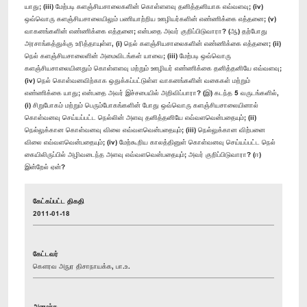
யாது; (iii) மேற்படி களஞ்சியசாலைகளின் கொள்ளளவு தனித்தனியாக எவ்வளவு; (iv)
ஒவ்வொரு களஞ்சியசாலையிலும் பணியாற்றிய ஊழியர்களின் எண்ணிக்கை எத்தனை; (v)
வாகனங்களின் எண்ணிக்கை எத்தனை; என்பதை அவர் குறிப்பிடுவாரா? (ஆ) தற்போது
அரசாங்கத்துக்கு உரித்தாயுள்ள, (i) நெல் களஞ்சியசாலைகளின் எண்ணிக்கை எத்தனை; (ii)
நெல் களஞ்சியசாலைளின் அமைவிடங்கள் யாவை; (iii) மேற்படி ஒவ்வொரு
களஞ்சியசாலையினதும் கொள்ளளவு மற்றும் ஊழியர் எண்ணிக்கை தனித்தனியே எவ்வளவு;
(iv) நெல் கொள்வனவிற்காக ஒதுக்கப்பட்டுள்ள வாகனங்களின் வகைகள் மற்றும்
எண்ணிக்கை யாது; என்பதை அவர் இச்சபையில் அறிவிப்பாரா? (இ) கடந்த 5 வருடங்களில்,
(i) சிறுபோகம் மற்றும் பெரும்போகங்களின் போது ஒவ்வொரு களஞ்சியசாலையினால்
கொள்வனவு செய்யப்பட்ட நெல்லின் அளவு தனித்தனியே எவ்வளவென்பதையும்; (ii)
நெல்லுக்கான கொள்வனவு விலை எவ்வளவென்பதையும்; (iii) நெல்லுக்கான விற்பனை
விலை எவ்வளவென்பதையும்; (iv) மேற்கூறிய காலத்தினுள் கொள்வனவு செய்யப்பட்ட நெல்
கையிலிருப்பில் அழிவடைந்த அளவு எவ்வளவென்பதையும்; அவர் குறிப்பிடுவாரா? (ஈ)
இன்றேல் ஏன்?
கேட்கப்பட்ட திகதி
2011-01-18
கேட்டவர்
கௌரவ அநுர திசாநாயக்க, பா.உ.
அமைச்சு