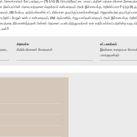
் அமைச்சரைக் கேட்பதற்கு,— (1) (அ) (i) அம்பாந்தோட்டை மாவட்டத்தின் மத்தல விமான நிலையத்த
்ள நிலப்பரப்பின் அளவு எத்தனை ஹெக்ரயர் என்பதையும் அவர் இச்சபைக்கு அறிவிப்பாரா? (ஆ) (i) குற
ம், (ii) மேற்படி குடும்பங்களில் சட்டரீதியான குடியிருப்பாளர்களினதும் அனுமதியற்ற குடியிரு
 செயற்திட்டமேதும் உண்டா என்பதையும், (iv) ஆமெனில், அது யாதென்பதையும் அவர் இச்சபைக்கு அறி
ன நிலையத்தை நிர்மாணித்ததன் பின்னர் அதனை பயன்படுத்துபவர்கள் என எதிர்பார்க்கப்படுகின்ற
, ஏன்?
அமைச்சு
சட்டவாக்கம்
திரண,
சிவில் விமானச் சேவைகள்
இலங்கை சனநாயக சோசலிச
பாராளுமன்றம்