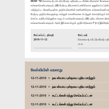
0639/ ’10 கெளரவ (டாக்டர்) ரமேஷ் பதிரண,— சிவில் விமானச் சேவைகள
எவ்வளவென்பதையும், (ii) மேற்படி நிர்மாணப்பணிக்காக ஒதுக்கப்பட்டுள
படுத்தப்பட வேண்டியுள்ள குடும்பங்களின் எண்ணிக்கை எவ்வளவென்பதையு
மேற்படி குடும்பங்களுக்கு மாற்றுக் காணிகளை பெற்றுக் கொடுக்கும்
செய்ய எதிர்பார்த்துள்ள வருடம் யாதென்பதையும், (ii) புதிய விமா
எவ்வளவென்பதையும் அவர் இச்சபைக்குக் குறிப்பிடுவாரா? (ஈ) இன்றேல்
கேட்கப்பட்ட திகதி
கேட்டவர்
2010-11-12
கௌரவ (டாக்டர்) ரமேஷ் ப
பா.உ.
கேள்வியின் வரலாறு
12-11-2010
நவ ன்யாய புஸ்தகய புதிய மாற்றும்
12-11-2010
நவ ன்யாய புஸ்தகய புதிய மாற்றும்
12-11-2010
கூட்டங்கள் ரத்து செய்யப்பட்டன
12-11-2010
கூட்டங்கள் ரத்து செய்யப்பட்டன