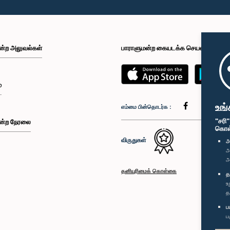
ன்ற அலுவல்கள்
பாராளுமன்ற கையடக்க செயலி
்
உங்
எம்மை பின்தொடர்க :
"சரி
ன்ற நேரலை
கொள்க
விருதுகள்
அ
அ
அ
தனியுரிமைக் கொள்கை
த
உ
த
ப
ப