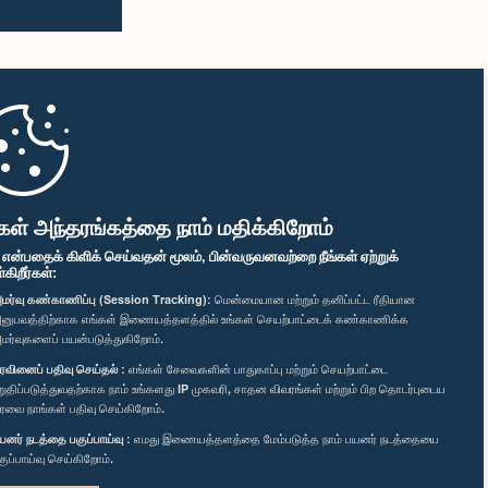
கள் அந்தரங்கத்தை நாம் மதிக்கிறோம்
" என்பதைக் கிளிக் செய்வதன் மூலம், பின்வருவனவற்றை நீங்கள் ஏற்றுக்
ிறீர்கள்:
மர்வு கண்காணிப்பு (Session Tracking):
மென்மையான மற்றும் தனிப்பட்ட ரீதியான
னுபவத்திற்காக எங்கள் இணையத்தளத்தில் உங்கள் செயற்பாட்டைக் கண்காணிக்க
மர்வுகளைப் பயன்படுத்துகிறோம்.
ரவினைப் பதிவு செய்தல் :
எங்கள் சேவைகளின் பாதுகாப்பு மற்றும் செயற்பாட்டை
றுதிப்படுத்துவதற்காக நாம் உங்களது IP முகவரி, சாதன விவரங்கள் மற்றும் பிற தொடர்புடைய
ரவை நாங்கள் பதிவு செய்கிறோம்.
யனர் நடத்தை பகுப்பாய்வு :
எமது இணையத்தளத்தை மேம்படுத்த நாம் பயனர் நடத்தையை
குப்பாய்வு செய்கிறோம்.