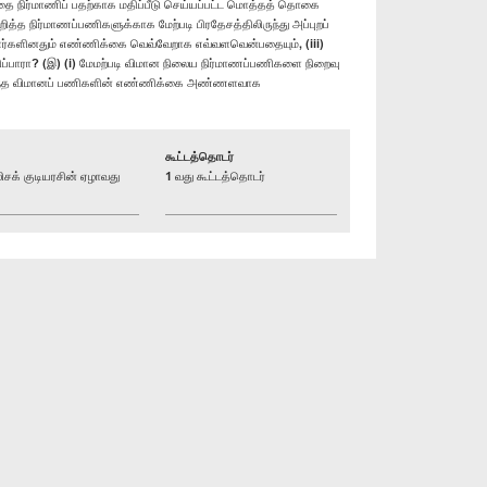
ை நிர்மாணிப் பதற்காக மதிப்பீடு செய்யப்பட்ட மொத்தத் தொகை
ித்த நிர்மாணப்பணிகளுக்காக மேற்படி பிரதேசத்திலிருந்து அப்புறப்
ப்பாளர்களினதும் எண்ணிக்கை வெவ்வேறாக எவ்வளவென்பதையும், (iii)
விப்பாரா? (இ) (i) மேமற்படி விமான நிலைய நிர்மாணப்பணிகளை நிறைவு
 வருடாந்த விமானப் பணிகளின் எண்ணிக்கை அண்ணளவாக
கூட்டத்தொடர்
க் குடியரசின் ஏழாவது
1 வது கூட்டத்தொடர்