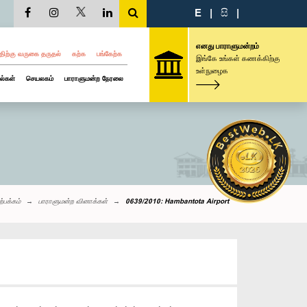
E
|
සි
|
எனது பாராளுமன்றம்
திற்கு வருகை தருதல்
கற்க
பங்கேற்க
இங்கே உங்கள் கணக்கிற்கு
உள்நுழைக
ல்கள்
செயலகம்
பாராளுமன்ற நேரலை
ற்பக்கம்
பாராளுமன்ற வினாக்கள்
0639/2010: Hambantota Airport