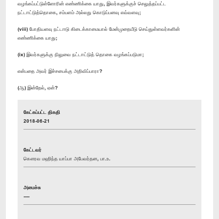
வழங்கப்பட்டுள்ளோரின் எண்ணிக்கை யாது, இவர்களுக்குச் செலுத்தப்பட்ட
நட்டஈட்டுத்தொகை, சம்பளம் அல்லது கொடுப்பனவு எவ்வளவு;
(viii) போதியளவு நட்டஈடு கிடைக்காமையால் மேன்முறையீடு செய்துள்ளவர்களின்
எண்ணிக்கை யாது;
(ix) இவர்களுக்கு நிலுவை நட்டஈட்டுத் தொகை வழங்கப்படுமா;
என்பதை அவர் இச்சபைக்கு அறிவிப்பாரா?
(ஆ) இன்றேல், ஏன்?
கேட்கப்பட்ட திகதி
2018-06-21
கேட்டவர்
கௌரவ மஹிந்த யாப்பா அபேவர்தன, பா.உ.
அமைச்சு
----