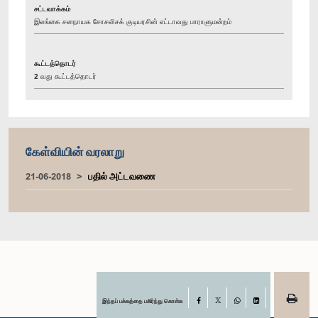
சட்டவாக்கம்
இலங்கை சனநாயக சோசலிசக் குடியரசின் எட்டாவது பாராளுமன்றம்
கூட்டத்தொடர்
2 வது கூட்டத்தொடர்
கேள்வியின் வரலாறு
21-06-2018
பதில் அட்டவணை
இந்தப் பக்கத்தை பகிர்ந்து கொள்க
Facebook
X
WhatsApp
LinkedIn