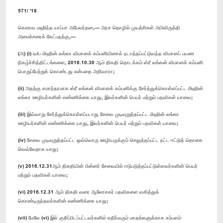
571/ '18
கௌரவ மஹிந்த யாப்பா அபேவர்தன,— அரச தொழில் முயற்சிகள் அபிவிருத்தி
அமைச்சரைக் கேட்பதற்கு,—
(அ) (i) வ/ப மிஹின் லங்கா விமானக் கம்பனியினால் நடாத்தப்பட்டுவந்த விமானப் பயண
நிகழ்ச்சித்திட்டங்களை, 2016.10.30 ஆம் திகதி தொடக்கம் ஸ்ரீ லங்கன் விமானக் கம்பனி
பொறுப்பேற்றுக் கொண்டது என்பதை அறிவாரா;
(ii) அதற்கு சமாந்தரமாக ஸ்ரீ லங்கன் விமானக் கம்பனிக்கு சேர்த்துக்கொள்ளப்பட்ட மிஹின்
லங்கா ஊழியர்களின் எண்ணிக்கை யாது, இவர்களின் பெயர் மற்றும் பதவிகள் யாவை;
(iii) இவ்வாறு சேர்த்துக்கொள்ளப்படாது சேவை முடிவுறுத்தப்பட்ட மிஹின் லங்கா
ஊழியர்களின் எண்ணிக்கை யாது, இவர்களின் பெயர் மற்றும் பதவிகள் யாவை;
(iv) சேவை முடிவுறுத்தப்பட்ட ஒவ்வொரு ஊழியருக்கும் செலுத்தப்பட்ட நட்ட ஈட்டுத் தொகை
வெவ்வேறாக யாது;
(v) 2016.12.31ஆம் திகதியின் பின்னர் சேவையில் ஈடுபடுத்தப்பட்டுள்ளவர்களின் பெயர்
மற்றும் பதவிகள் யாவை;
(vi) 2016.12.31 ஆம் திகதி வரை ஆலோசகர் பதவிகளை வகித்துக்
கொண்டிருந்தவர்களின் எண்ணிக்கை யாது;
(vii) மேலே (vi) இல் குறிப்பிடப்பட்டவர்களில் எதிர்வரும் மாதங்களுக்காக சம்பளம்