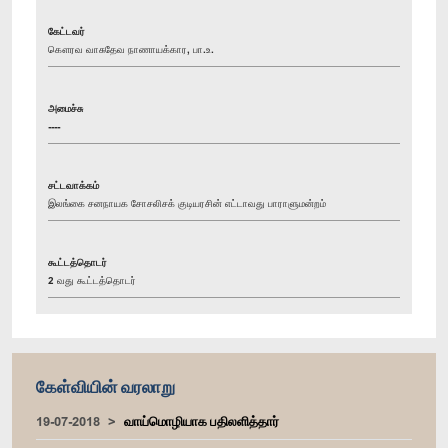
கேட்டவர்
கௌரவ வாசுதேவ நாணாயக்கார, பா.உ.
அமைச்சு
----
சட்டவாக்கம்
இலங்கை சனநாயக சோசலிசக் குடியரசின் எட்டாவது பாராளுமன்றம்
கூட்டத்தொடர்
2 வது கூட்டத்தொடர்
கேள்வியின் வரலாறு
19-07-2018
வாய்மொழியாக பதிலளித்தார்