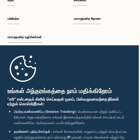
கற்க
செயலகம்
பங்கேற்க
பாராளுமன்ற நேரலை
பாராளுமன்ற உறுப்பினர்கள்
முதற்பக்கம்
பாராளுமன்ற கையடக்க செயலி
உங்கள் அந்தரங்கத்தை நாம் மதிக்கிறோம்
"சரி" என்பதைக் கிளிக் செய்வதன் மூலம், பின்வருவனவற்றை நீங்கள்
ஏற்றுக் கொள்கிறீர்கள்:
அமர்வு கண்காணிப்பு (Session Tracking):
மென்மையான மற்றும் தனிப்பட்ட
ரீதியான அனுபவத்திற்காக எங்கள் இணையத்தளத்தில் உங்கள் செயற்பாட்டைக்
எம்மை பின்தொடர்க :
கண்காணிக்க அமர்வுகளைப் பயன்படுத்துகிறோம்.
தரவினைப் பதிவு செய்தல் :
எங்கள் சேவைகளின் பாதுகாப்பு மற்றும் செயற்பாட்டை
விருதுகள்
உறுதிப்படுத்துவதற்காக நாம் உங்களது IP முகவரி, சாதன விவரங்கள் மற்றும் பிற