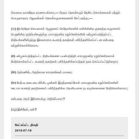
கௌரவ வாசுதேவ நாணாயக்கார,— பிரதம அமைச்சரும் தேசிய கொள்கைகள் மற்றும்
பொருளாதார அலுவல்கள் அமைச்சருமானவரைக் கேட்பதற்கு,—
(அ) (i) பிரதேச செயலாளர் ஆளுகைப் பிரதேசங்களில் வசிக்கின்ற குறைந்த வருமானம்
பெறுகின்ற குடும்பங்களுக்கு பாராளுமன்ற உறுப்பினர்களின் பன்முகப்படுத்தப்பட்ட
நிதியங்களிலிருந்து இலவசமாக கூரைத் தகடுகள் பகிர்ந்தளிக்கப்பட்டன என்பதை
ஏற்றுக்கொள்கிறாரா;
(ii) பன்முகப்படுத்தப்பட்ட நிதியங்களை பயன்படுத்தி பாராளுமன்ற உறுப்பினர்களால்
மேற்கொள்ளப்பட்ட கூரைத் தகடுகள் பகிர்ந்தளிக்கப்படுதல் தடைசெய்யப்பட்டுள்ளதா;
(iii) ஆமெனில், அதற்கான காரணங்கள் யாவை;
(iv) மேற்படி தடையை நீக்கி, முன்னர் இருந்ததைப்போல் பாராளுமன்ற உறுப்பினர்களின்
ஊடாக கூரைத் தகடுகளைப் பகிர்ந்தளிக்க அவசியமான நடவடிக்கைகளை மேற்கொள்வாரா;
என்பதை அவர் இச்சபைக்கு அறிவிப்பாரா?
(ஆ) இன்றேல், ஏன்?
கேட்கப்பட்ட திகதி
2018-07-19