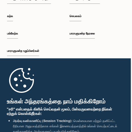
கற்க
செயலகம்
பங்கேற்க
பாராளுமன்ற நேரலை
பாராளுமன்ற உறுப்பினர்கள்
முதற்பக்கம்
பாராளுமன்ற கையடக்க செயலி
உங்கள் அந்தரங்கத்தை நாம் மதிக்கிறோம்
"சரி" என்பதைக் கிளிக் செய்வதன் மூலம், பின்வருவனவற்றை நீங்கள்
ஏற்றுக் கொள்கிறீர்கள்:
அமர்வு கண்காணிப்பு (Session Tracking):
மென்மையான மற்றும் தனிப்பட்ட
ரீதியான அனுபவத்திற்காக எங்கள் இணையத்தளத்தில் உங்கள் செயற்பாட்டைக்
எம்மை பின்தொடர்க :
கண்காணிக்க அமர்வுகளைப் பயன்படுத்துகிறோம்.