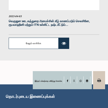
2023-04-03
வெகுஜன ஊடகத்துறை அமைச்சின் கீழ் காணப்படும் செலசினே,
ரூபவாஹினி மற்றும் ITN உள்ளிட்ட நஷ்டமீட்டும்...
மேலும் வாசிக்க
கௌரவ சஞ்ஜீவ எதிரிமான்ன, பா.உ.
உறுப்பினர்
இந்தப் பக்கத்தை பகிர்ந்து கொள்க
Facebook
X
WhatsApp
LinkedIn
தொடர்புடைய இணைப்புக்கள்