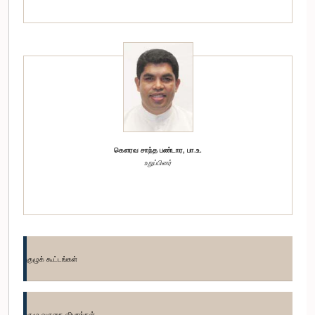
கௌரவ சாந்த பண்டார, பா.உ.
உறுப்பினர்
குழுக் கூட்டங்கள்
குழு வருகை விபரங்கள்