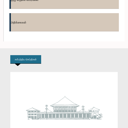
கௌரவ கயந்த கருணாதிலக்க, பா.உ.
உறுப்பினர்
அறிக்கைகள்
சமீபத்திய செய்திகள்
கௌரவ இம்தியாஸ் பாகிர் மாகார், பா.உ.
உறுப்பினர்