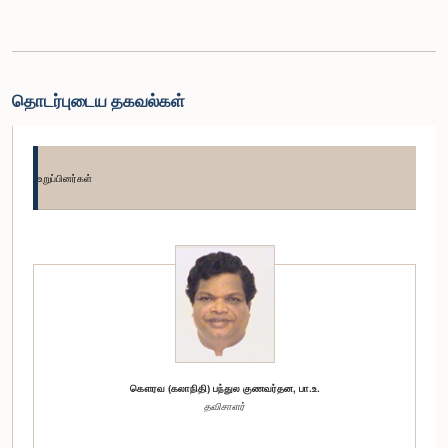
தொடர்புடைய தகவல்கள்
உறுப்பினர்கள்
கௌரவ (கலாநிதி) பந்துல குணவர்தன, பா.உ.
தவிசாளர்