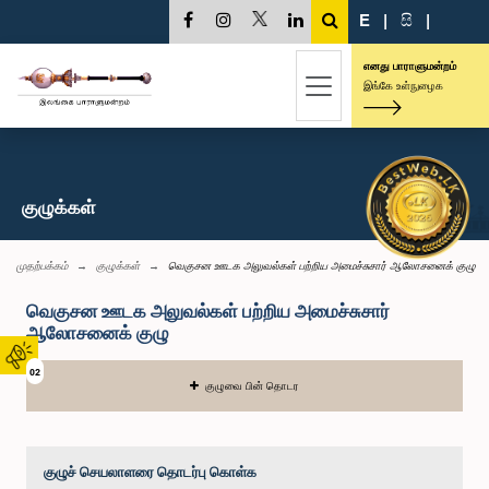
E
|
සි
|
எனது பாராளுமன்றம்
இங்கே உள்நுழைக
குழுக்கள்
முதற்பக்கம்
குழுக்கள்
வெகுசன ஊடக அலுவல்கள் பற்றிய அமைச்சுசார் ஆலோசனைக் குழு
வெகுசன ஊடக அலுவல்கள் பற்றிய அமைச்சுசார்
ஆலோசனைக் குழு
02
குழுவை பின் தொடர
குழுச் செயலாளரை தொடர்பு கொள்க