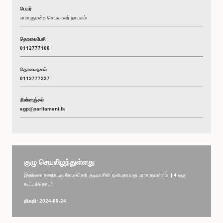
பெயர்
பாராளுமன்ற செயலாளர் நாயகம்
தொலைபேசி
0112777100
தொலைநகல்
0112777227
மின்னஞ்சல்
sgp@parliament.lk
குழு செயலிழந்துள்ளது
இலங்கை சனநாயக சோசலிசக் குடியரசின் ஒன்பதாவது பாராளுமன்றம் | 4 வது
கூட்டத்தொடர்
திகதி: 2024-09-24