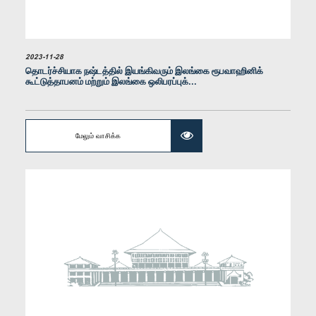
2023-11-28
தொடர்ச்சியாக நஷ்டத்தில் இயங்கிவரும் இலங்கை ரூபவாஹினிக்
கூட்டுத்தாபனம் மற்றும் இலங்கை ஒலிபரப்புக்...
கௌரவ சட்டத்தரணி எஸ். எம். எம். முஸ்ஸாரப், பா.உ.
உறுப்பினர்
மேலும் வாசிக்க
கௌரவ ஜயந்த கெட்டகொட, பா.உ.
உறுப்பினர்