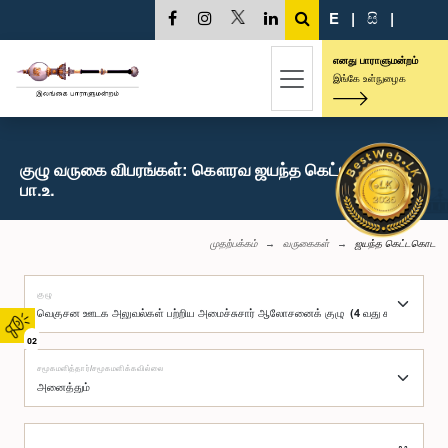
E
|
සි
|
எனது பாராளுமன்றம்
இங்கே உள்நுழைக
குழு வருகை விபரங்கள்: கௌரவ ஜயந்த கெட்டகொட,
பா.உ.
முதற்பக்கம்
வருகைகள்
ஜயந்த கெட்டகொட
குழு
02
சமூகமளித்தார்/சமூகமளிக்கவில்லை