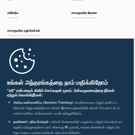
பங்கேற்க
பாராளுமன்ற நேரலை
பாராளுமன்ற உறுப்பினர்கள்
முதற்பக்கம்
பாராளுமன்ற கையடக்க செயலி
உங்கள் அந்தரங்கத்தை நாம் மதிக்கிறோம்
"சரி" என்பதைக் கிளிக் செய்வதன் மூலம், பின்வருவனவற்றை நீங்கள்
ஏற்றுக் கொள்கிறீர்கள்:
அமர்வு கண்காணிப்பு (Session Tracking):
மென்மையான மற்றும் தனிப்பட்ட
ரீதியான அனுபவத்திற்காக எங்கள் இணையத்தளத்தில் உங்கள் செயற்பாட்டைக்
எம்மை பின்தொடர்க :
கண்காணிக்க அமர்வுகளைப் பயன்படுத்துகிறோம்.
தரவினைப் பதிவு செய்தல் :
எங்கள் சேவைகளின் பாதுகாப்பு மற்றும் செயற்பாட்டை
விருதுகள்
உறுதிப்படுத்துவதற்காக நாம் உங்களது IP முகவரி, சாதன விவரங்கள் மற்றும் பிற
தொடர்புடைய தரவை நாங்கள் பதிவு செய்கிறோம்.