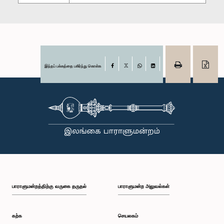
இந்தப் பக்கத்தை பகிர்ந்து கொள்க
Facebook
X
WhatsApp
LinkedIn
பாராளுமன்றத்திற்கு வருகை தருதல்
பாராளுமன்ற அலுவல்கள்
கற்க
செயலகம்