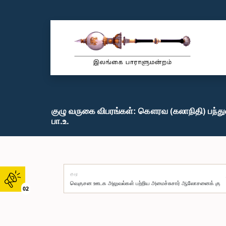
குழு வருகை விபரங்கள்: கௌரவ (கலாநிதி) பந்
பா.உ.
குழு
02