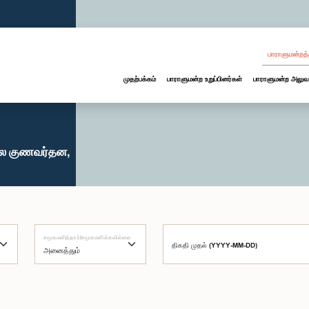
பாராளுமன்றத்
முதற்பக்கம்
பாராளுமன்ற உறுப்பினர்கள்
பாராளுமன்ற அலுவ
துல குணவர்தன,
சமூகமளித்தார்/சமூகமளிக்கவில்லை
திகதி முதல் (YYYY-MM-DD)