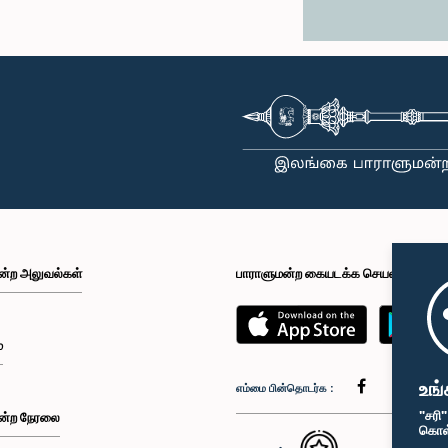
ன்ற அலுவல்கள்
பாராளுமன்ற கையடக்க செயலி
்
உங்
எம்மை பின்தொடர்க :
"சரி
ன்ற நேரலை
கொள்க