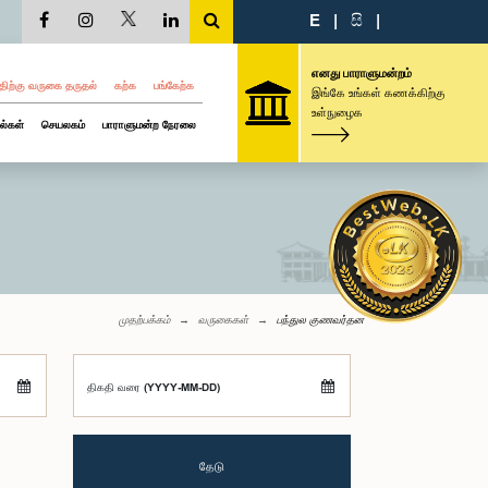
E
|
සි
|
எனது பாராளுமன்றம்
திற்கு வருகை தருதல்
கற்க
பங்கேற்க
இங்கே உங்கள் கணக்கிற்கு
உள்நுழைக
ல்கள்
செயலகம்
பாராளுமன்ற நேரலை
முதற்பக்கம்
வருகைகள்
பந்துல குணவர்தன
திகதி வரை (YYYY-MM-DD)
தேடு