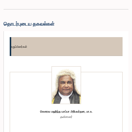
தொடர்புடைய தகவல்கள்
உறுப்பினர்கள்
கௌரவ மஹிந்த யாப்பா அபேவர்தன, பா.உ.
தவிசாளர்