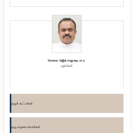
கௌரவ அஜித் ராஜபக்ஷ, பா.உ.
உறுப்பினர்
குழுக் கூட்டங்கள்
குழு வருகை விபரங்கள்