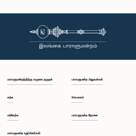
கௌரவ (திருமதி) சட்டத்தரணி பவித்ராதேவி வன்னிஆரச்சி, பா.உ.
உறுப்பினர்
பாராளுமன்றத்திற்கு வருகை தருதல்
பாராளுமன்ற அலுவல்கள்
கற்க
செயலகம்
பங்கேற்க
பாராளுமன்ற நேரலை
கௌரவ (கலாநிதி) சுரேன் ராகவன், பா.உ.
உறுப்பினர்
பாராளுமன்ற உறுப்பினர்கள்