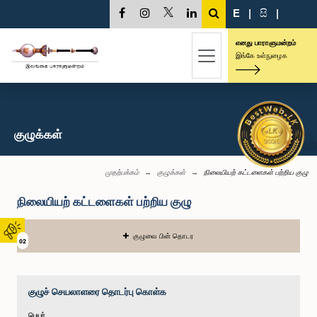
E
|
සි
|
எனது பாராளுமன்றம்
இங்கே உள்நுழைக
குழுக்கள்
முதற்பக்கம்
குழுக்கள்
நிலையியற் கட்டளைகள் பற்றிய குழு
நிலையியற் கட்டளைகள் பற்றிய குழு
குழுவை பின் தொடர
02
குழுச் செயலாளரை தொடர்பு கொள்க
பெயர்