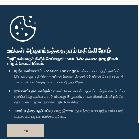
முதற்பக்கம்
பாராளுமன்ற கையடக்க செயலி
உங்கள் அந்தரங்கத்தை நாம் மதிக்கிறோம்
"சரி" என்பதைக் கிளிக் செய்வதன் மூலம், பின்வருவனவற்றை நீங்கள்
ஏற்றுக் கொள்கிறீர்கள்:
கௌரவ எஸ். பீ. திசாநாயக்க, பா.உ.
அமர்வு கண்காணிப்பு (Session Tracking):
மென்மையான மற்றும் தனிப்பட்ட
உறுப்பினர்
ரீதியான அனுபவத்திற்காக எங்கள் இணையத்தளத்தில் உங்கள் செயற்பாட்டைக்
எம்மை பின்தொடர்க :
கண்காணிக்க அமர்வுகளைப் பயன்படுத்துகிறோம்.
தரவினைப் பதிவு செய்தல் :
எங்கள் சேவைகளின் பாதுகாப்பு மற்றும் செயற்பாட்டை
விருதுகள்
உறுதிப்படுத்துவதற்காக நாம் உங்களது IP முகவரி, சாதன விவரங்கள் மற்றும் பிற
தொடர்புடைய தரவை நாங்கள் பதிவு செய்கிறோம்.
பயனர் நடத்தை பகுப்பாய்வு :
எமது இணையத்தளத்தை மேம்படுத்த நாம் பயனர்
தனியுரிமைக் கொள்கை
நடத்தையை பகுப்பாய்வு செய்கிறோம்.
பதிப்புரிமை © இலங்கை பாராளுமன்றம்.
சரி
முழுப்பதிப்புரிமையுடையது.
வடிவமைத்து உருவாக்கியது
TekGeeks