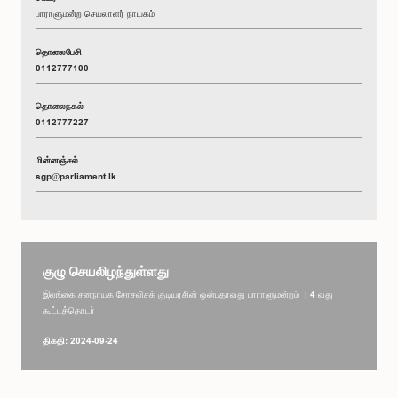
பாராளுமன்ற செயலாளர் நாயகம்
தொலைபேசி
0112777100
தொலைநகல்
0112777227
மின்னஞ்சல்
sgp@parliament.lk
குழு செயலிழந்துள்ளது
இலங்கை சனநாயக சோசலிசக் குடியரசின் ஒன்பதாவது பாராளுமன்றம் | 4 வது
கூட்டத்தொடர்
திகதி: 2024-09-24