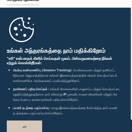
முதற்பக்கம்
பாராளுமன்ற கையடக்க செயலி
உங்கள் அந்தரங்கத்தை நாம் மதிக்கிறோம்
"சரி" என்பதைக் கிளிக் செய்வதன் மூலம், பின்வருவனவற்றை நீங்கள்
ஏற்றுக் கொள்கிறீர்கள்:
அமர்வு கண்காணிப்பு (Session Tracking):
மென்மையான மற்றும் தனிப்பட்ட
ரீதியான அனுபவத்திற்காக எங்கள் இணையத்தளத்தில் உங்கள் செயற்பாட்டைக்
எம்மை பின்தொடர்க :
கண்காணிக்க அமர்வுகளைப் பயன்படுத்துகிறோம்.
தரவினைப் பதிவு செய்தல் :
எங்கள் சேவைகளின் பாதுகாப்பு மற்றும் செயற்பாட்டை
விருதுகள்
உறுதிப்படுத்துவதற்காக நாம் உங்களது IP முகவரி, சாதன விவரங்கள் மற்றும் பிற
தொடர்புடைய தரவை நாங்கள் பதிவு செய்கிறோம்.
பயனர் நடத்தை பகுப்பாய்வு :
எமது இணையத்தளத்தை மேம்படுத்த நாம் பயனர்
தனியுரிமைக் கொள்கை
நடத்தையை பகுப்பாய்வு செய்கிறோம்.
பதிப்புரிமை © இலங்கை பாராளுமன்றம்.
சரி
முழுப்பதிப்புரிமையுடையது.