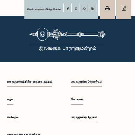
இந்தப் பக்கத்தை பகிர்ந்து கொள்க
Facebook
X
WhatsApp
LinkedIn
பாராளுமன்றத்திற்கு வருகை தருதல்
பாராளுமன்ற அலுவல்கள்
கற்க
செயலகம்
பங்கேற்க
பாராளுமன்ற நேரலை
பாராளுமன்ற உறுப்பினர்கள்