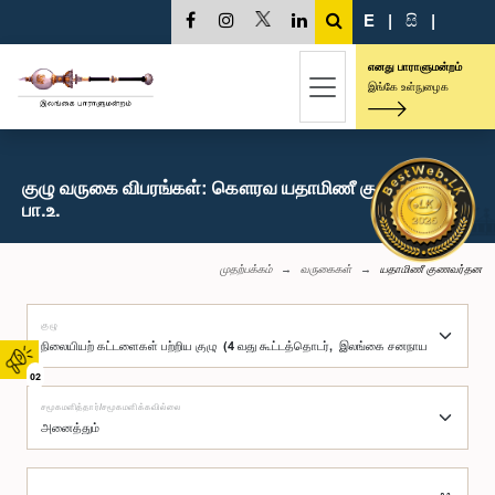
E
|
සි
|
எனது பாராளுமன்றம்
இங்கே உள்நுழைக
குழு வருகை விபரங்கள்: கௌரவ யதாமிணீ குணவர்தன,
பா.உ.
முதற்பக்கம்
வருகைகள்
யதாமிணீ குணவர்தன
குழு
02
சமூகமளித்தார்/சமூகமளிக்கவில்லை